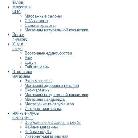
залов
Массаж и
СПА
Массажные салоны
СПА салоны
Салоны красоты
Магазины натуральной косметики
Йога и
пилатес
Ушу и
цигун
Восточные единоборства
Ушу
Цигун
Тайцзицюань
Этно и эко
магазины
Этно-магазины
Магазины здорового питания
Эко-магазины
Магазины натуральной косметики
Магазины хэндмейда
Мастерские инструментов
Интернет-магазины
Чайные клубы
и магазины
Все чайные магазины и клубы
Чайные магазины
Чайные клубы
Интернет-магазины чая