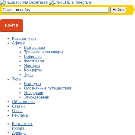
Войти
Каталог мест
Афиша
Вся афиша
Тренинги и семинары
Вебинары
Фестивали
Ярмарки
Концерты
Туры
Туры
Все туры
Осознанные путешествия
Экскурсии
Этно-деревни
Объявления
Статьи
О нас
Реклама
Карта мест
города
Аренда