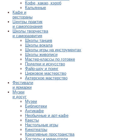
Кофе, какао, кэроб
Кальянные
Кафе и
рестораны
Центры практик
и самопознания
Школы творчества
и саморазвития
Школы танцев
Школы вокала
Школы игры на инструментах
Школы живописи
Мастер-классы по готовке
Поделки и искусство
Файр-шоу и поинг
Цирковое мастерство
Актерское мастерство
Фестивали
и ярмарки
Музеи
и досуг
Музеи
Библиотеки
Антикафе
Необычные и арт-кафе
Квесты
Настольные игры
Кинотеатры
Креативные пространства
Хостелы и мини-отели