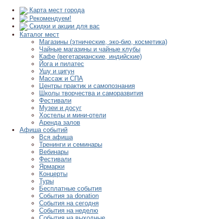
Карта мест города
Рекомендуем!
Скидки и акции для вас
Каталог мест
Магазины (этнические, эко-био, косметика)
Чайные магазины и чайные клубы
Кафе (вегетарианские, индийские)
Йога и пилатес
Ушу и цигун
Массаж и СПА
Центры практик и самопознания
Школы творчества и саморазвития
Фестивали
Музеи и досуг
Хостелы и мини-отели
Аренда залов
Афиша событий
Вся афиша
Тренинги и семинары
Вебинары
Фестивали
Ярмарки
Концерты
Туры
Бесплатные события
События за donation
События на сегодня
События на неделю
События на выходные