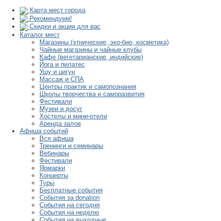
Карта мест города
Рекомендуем!
Скидки и акции для вас
Каталог мест
Магазины (этнические, эко-био, косметика)
Чайные магазины и чайные клубы
Кафе (вегетарианские, индийские)
Йога и пилатес
Ушу и цигун
Массаж и СПА
Центры практик и самопознания
Школы творчества и саморазвития
Фестивали
Музеи и досуг
Хостелы и мини-отели
Аренда залов
Афиша событий
Вся афиша
Тренинги и семинары
Вебинары
Фестивали
Ярмарки
Концерты
Туры
Бесплатные события
События за donation
События на сегодня
События на неделю
События на выходные