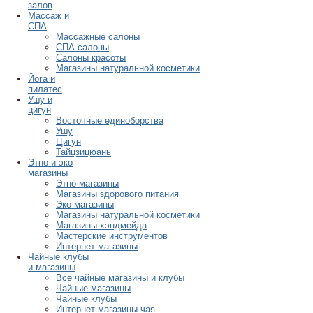
залов
Массаж и
СПА
Массажные салоны
СПА салоны
Салоны красоты
Магазины натуральной косметики
Йога и
пилатес
Ушу и
цигун
Восточные единоборства
Ушу
Цигун
Тайцзицюань
Этно и эко
магазины
Этно-магазины
Магазины здорового питания
Эко-магазины
Магазины натуральной косметики
Магазины хэндмейда
Мастерские инструментов
Интернет-магазины
Чайные клубы
и магазины
Все чайные магазины и клубы
Чайные магазины
Чайные клубы
Интернет-магазины чая