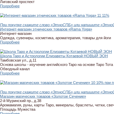
Лиговский проспект
Подробнее
11
11%
При покупке скажите слово «ЭтноСПБ» или напишите «ЭтноСП
Интернет-магазин этнических товаров «Rama Yoga»
Интернет-магазин
Одежда, сувениры, косметика, ароматерапия, товары для йоги
Подробнее
Школа Таро и Астрологии Елизаветы Котаевой НОВЫЙ ЭОН
Тамбовская ул., д.11
Основа школы - изучение английского Таро на основе Таро Тот
Обводный канал
Подробнее
10
10% при п
При покупке скажите слово «ЭтноСПБ» или напишите «ЭтноСП
Магазин магических товаров «Золотое Сечение»
2-й Муринский пр., д.38
Аромамагия, руны, карты Таро, минералы, браслеты, четки, све
Площадь Мужества
Подробнее