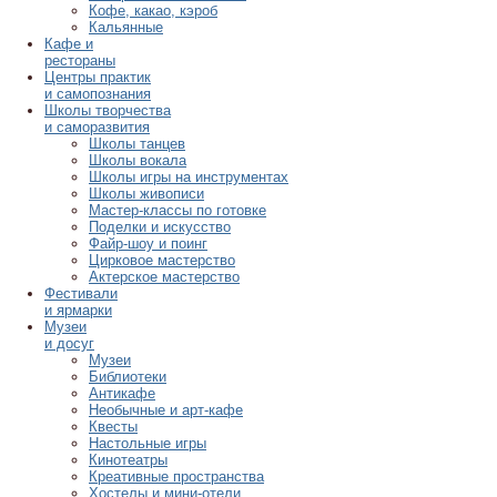
Кофе, какао, кэроб
Кальянные
Кафе и
рестораны
Центры практик
и самопознания
Школы творчества
и саморазвития
Школы танцев
Школы вокала
Школы игры на инструментах
Школы живописи
Мастер-классы по готовке
Поделки и искусство
Файр-шоу и поинг
Цирковое мастерство
Актерское мастерство
Фестивали
и ярмарки
Музеи
и досуг
Музеи
Библиотеки
Антикафе
Необычные и арт-кафе
Квесты
Настольные игры
Кинотеатры
Креативные пространства
Хостелы и мини-отели