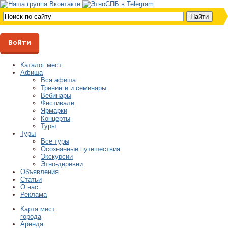
Войти
Каталог мест
Афиша
Вся афиша
Тренинги и семинары
Вебинары
Фестивали
Ярмарки
Концерты
Туры
Туры
Все туры
Осознанные путешествия
Экскурсии
Этно-деревни
Объявления
Статьи
О нас
Реклама
Карта мест
города
Аренда