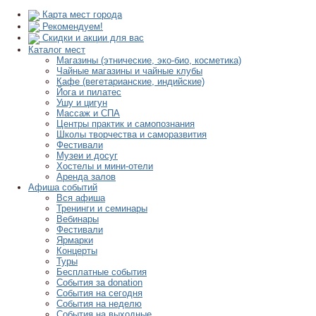
Карта мест города
Рекомендуем!
Скидки и акции для вас
Каталог мест
Магазины (этнические, эко-био, косметика)
Чайные магазины и чайные клубы
Кафе (вегетарианские, индийские)
Йога и пилатес
Ушу и цигун
Массаж и СПА
Центры практик и самопознания
Школы творчества и саморазвития
Фестивали
Музеи и досуг
Хостелы и мини-отели
Аренда залов
Афиша событий
Вся афиша
Тренинги и семинары
Вебинары
Фестивали
Ярмарки
Концерты
Туры
Бесплатные события
События за donation
События на сегодня
События на неделю
События на выходные