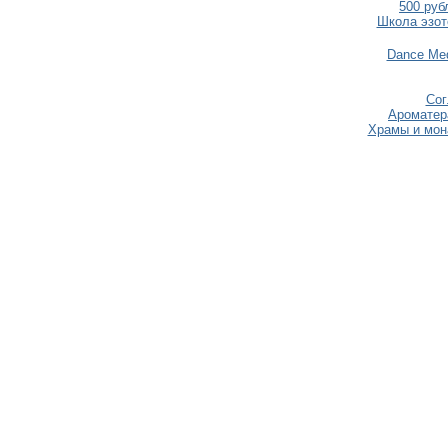
500 руб
Школа эзот
Dance Medi
Сог
Ароматер
Храмы и мон