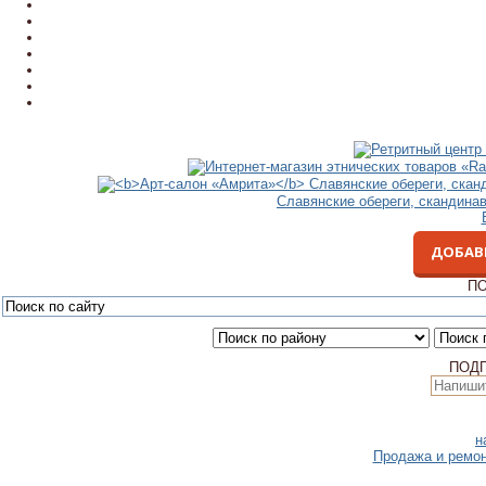
Славянские обереги, скандина
ДОБАВ
ПО
ПОД
н
Продажа и ремон