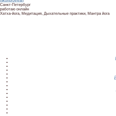
nikonorovivan
Санкт-Петербург
работаю онлайн
Хатха-йога, Медитация, Дыхательные практики, Мантра йога
Й