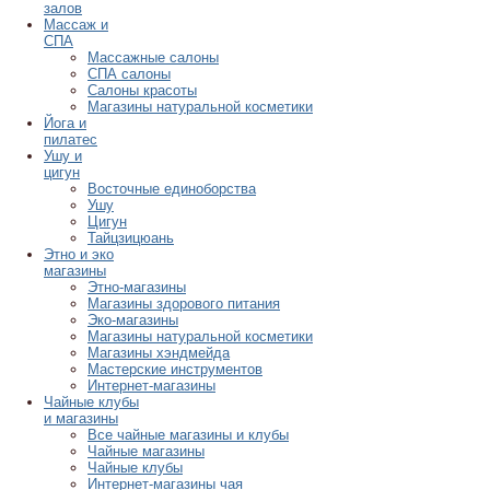
залов
Массаж и
СПА
Массажные салоны
СПА салоны
Салоны красоты
Магазины натуральной косметики
Йога и
пилатес
Ушу и
цигун
Восточные единоборства
Ушу
Цигун
Тайцзицюань
Этно и эко
магазины
Этно-магазины
Магазины здорового питания
Эко-магазины
Магазины натуральной косметики
Магазины хэндмейда
Мастерские инструментов
Интернет-магазины
Чайные клубы
и магазины
Все чайные магазины и клубы
Чайные магазины
Чайные клубы
Интернет-магазины чая