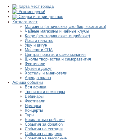
Карта мест города
Рекомендуем!
Скидки и акции для вас
Каталог мест
Магазины (этнические, эко-био, косметика)
Чайные магазины и чайные клубы
Кафе (вегетарианские, индийские)
Йога и пилатес
Ушу и цигун
Массаж и СПА
Центры практик и самопознания
Школы творчества и саморазвития
Фестивали
Музеи и досуг
Хостелы и мини-отели
Аренда залов
Афиша событий
Вся афиша
Тренинги и семинары
Вебинары
Фестивали
Ярмарки
Концерты
Туры
Бесплатные события
События за donation
События на сегодня
События на неделю
События на выходные