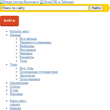
Войти
Каталог мест
Афиша
Вся афиша
Тренинги и семинары
Вебинары
Фестивали
Ярмарки
Концерты
Туры
Туры
Все туры
Осознанные путешествия
Экскурсии
Этно-деревни
Объявления
Статьи
О нас
Реклама
Карта мест
города
Аренда