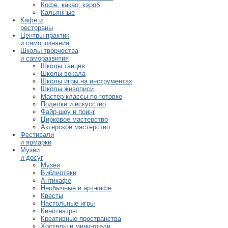
Кофе, какао, кэроб
Кальянные
Кафе и
рестораны
Центры практик
и самопознания
Школы творчества
и саморазвития
Школы танцев
Школы вокала
Школы игры на инструментах
Школы живописи
Мастер-классы по готовке
Поделки и искусство
Файр-шоу и поинг
Цирковое мастерство
Актерское мастерство
Фестивали
и ярмарки
Музеи
и досуг
Музеи
Библиотеки
Антикафе
Необычные и арт-кафе
Квесты
Настольные игры
Кинотеатры
Креативные пространства
Хостелы и мини-отели