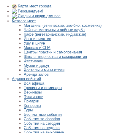
Карта мест города
Рекомендуем!
Скидки и акции для вас
Каталог мест
Магазины (этнические, эко-био, косметика)
Чайные магазины и чайные клубы
Кафе (вегетарианские, индийские)
Йога и пилатес
Ушу и цигун
Массаж и СПА
Центры практик и самопознания
Школы творчества и саморазвития
Фестивали
Музеи и досуг
Хостелы и мини-отели
Аренда залов
Афиша событий
Вся афиша
Тренинги и семинары
Вебинары
Фестивали
Ярмарки
Концерты
Туры
Бесплатные события
События за donation
События на сегодня
События на неделю
События на выходные