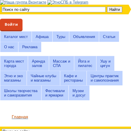
Войти
Каталог мест
Афиша
Туры
Объявления
Статьи
О нас
Реклама
Карта мест
Аренда
Массаж и
Йога и
Ушу и
города
залов
СПА
пилатес
цигун
Этно и эко
Чайные клубы
Кафе и
Центры практик
магазины
и магазины
рестораны
и самопознания
Школы творчества
Фестивали
Музеи
и саморазвития
и ярмарки
и досуг
Главная