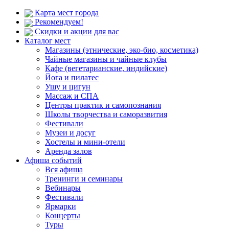
Карта мест города
Рекомендуем!
Скидки и акции для вас
Каталог мест
Магазины (этнические, эко-био, косметика)
Чайные магазины и чайные клубы
Кафе (вегетарианские, индийские)
Йога и пилатес
Ушу и цигун
Массаж и СПА
Центры практик и самопознания
Школы творчества и саморазвития
Фестивали
Музеи и досуг
Хостелы и мини-отели
Аренда залов
Афиша событий
Вся афиша
Тренинги и семинары
Вебинары
Фестивали
Ярмарки
Концерты
Туры