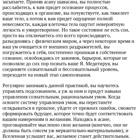
засыпаете. Приняв асану шавасана, вы полностью
расслабитесь, к вам придет осознание процессов,
происходящих в организме, вы почувствуете, как тяжелеет
ваше тело, а потом к вам придет ощущение полной
невесомости, каждая клеточка тела ощутит невероятную
легкость и умиротворение. Но такое состояние не есть сон,
просто вы отключаетесь ото всего происходящего,
разъединяясь с физическим миром, а через некоторое время и
ваш ум очищается от внешних раздражителей, вы
погружаетесь в себя, постепенно проникая в собственное
сознание, освобождаясь от зажимов, барьеров, которые не
позволяли до сих пор познать ваше Я. Медитируя, вы
соединяете сознательный и бессознательный уровень,
переходите на новый этап самопознания.
Регулярно занимаясь данной практикой, вы научитесь
управлять подсознанием, а уж за ним и придут навыки
управления сознательным, рациональным умом. Когда
освоите систему управления умом, вы перестанете
оглядываться в прошлое, уйдете от прежних ошибок, сможете
сформировать будущее, которое точно будет соответствовать
вашим намерениям и желаниям. Находясь в асане,
проговаривайте мысленно свои желания (конечно, они не
должны быть совсем уж меркантильно-материальными), и
Вселенная услышит вас, желаемое станет действительным.