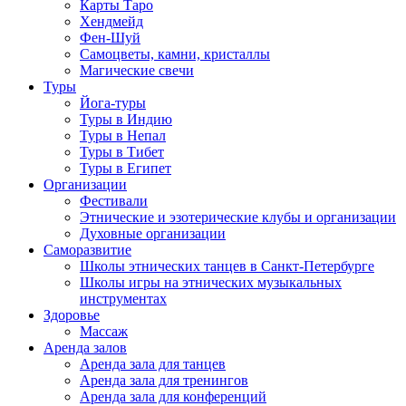
Карты Таро
Хендмейд
Фен-Шуй
Самоцветы, камни, кристаллы
Магические свечи
Туры
Йога-туры
Туры в Индию
Туры в Непал
Туры в Тибет
Туры в Египет
Организации
Фестивали
Этнические и эзотерические клубы и организации
Духовные организации
Саморазвитие
Школы этнических танцев в Санкт-Петербурге
Школы игры на этнических музыкальных
инструментах
Здоровье
Массаж
Аренда залов
Аренда зала для танцев
Аренда зала для тренингов
Аренда зала для конференций