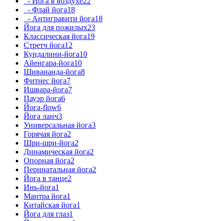
- Йога в воздухе
22
- Флай йога
18
- Антигравити йога
18
Йога для пожилых
23
Классическая йога
19
Стретч йога
12
Кундалини-йога
10
Айенгара-йога
10
Шивананда-йога
8
Фитнес йога
7
Ишвара-йога
7
Пауэр йога
6
Йога-flow
6
Йога ланч
3
Универсальная йога
3
Горячая йога
2
Шри-шри-йога
2
Динамическая йога
2
Опорная йога
2
Перинатальная йога
2
Йога в танце
2
Инь-йога
1
Мантра йога
1
Китайская йога
1
Йога для глаз
1