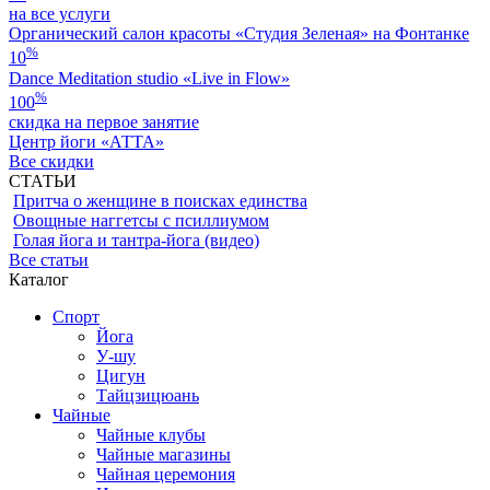
на все услуги
Органический салон красоты «Студия Зеленая» на Фонтанке
%
10
Dance Meditation studio «Live in Flow»
%
100
скидка на первое занятие
Центр йоги «АТТА»
Все скидки
СТАТЬИ
Притча о женщине в поисках единства
Овощные наггетсы с псиллиумом
Голая йога и тантра-йога (видео)
Все статьи
Каталог
Спорт
Йога
У-шу
Цигун
Тайцзицюань
Чайные
Чайные клубы
Чайные магазины
Чайная церемония