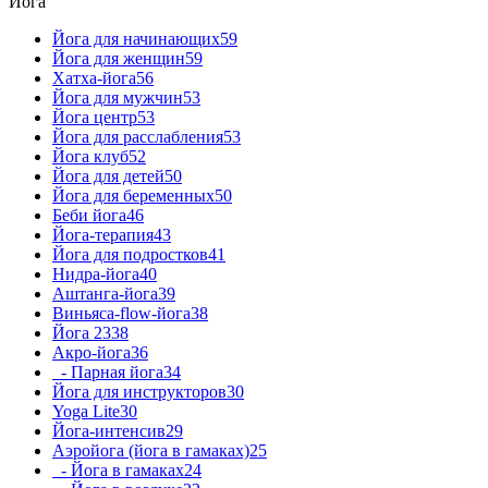
Йога
Йога для начинающих
59
Йога для женщин
59
Хатха-йога
56
Йога для мужчин
53
Йога центр
53
Йога для расслабления
53
Йога клуб
52
Йога для детей
50
Йога для беременных
50
Беби йога
46
Йога-терапия
43
Йога для подростков
41
Нидра-йога
40
Аштанга-йога
39
Виньяса-flow-йога
38
Йога 23
38
Акро-йога
36
- Парная йога
34
Йога для инструкторов
30
Yoga Lite
30
Йога-интенсив
29
Аэройога (йога в гамаках)
25
- Йога в гамаках
24