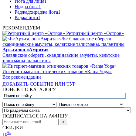
Йога для лица
1
Нидра йога
1
Раджадхираджа йога
1
Раджа йога
1
РЕКОМЕНДУЕМ
Ретритный центр «Остров»
Арт-салон «Амрита»
Славянские обереги, скандинавские амулеты, кельтские
талисманы, палантины
Интернет-магазин этнических товаров «Rama Yoga»
Все рекомендации
ДОБАВИТЬ СОБЫТИЕ ИЛИ ТУР
ПОИСК ПО КАТАЛОГУ
ПОДПИСАТЬСЯ НА АФИШУ
СКИДКИ
%
10