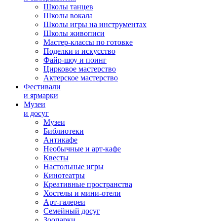
Школы танцев
Школы вокала
Школы игры на инструментах
Школы живописи
Мастер-классы по готовке
Поделки и искусство
Файр-шоу и поинг
Цирковое мастерство
Актерское мастерство
Фестивали
и ярмарки
Музеи
и досуг
Музеи
Библиотеки
Антикафе
Необычные и арт-кафе
Квесты
Настольные игры
Кинотеатры
Креативные пространства
Хостелы и мини-отели
Арт-галереи
Семейный досуг
Зоопарки