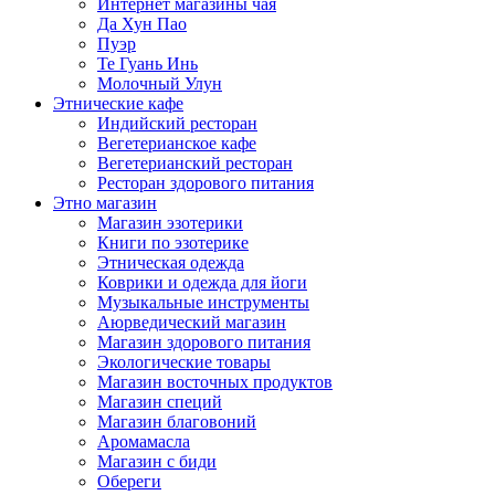
Интернет магазины чая
Да Хун Пао
Пуэр
Те Гуань Инь
Молочный Улун
Этнические кафе
Индийский ресторан
Вегетерианское кафе
Вегетерианский ресторан
Ресторан здорового питания
Этно магазин
Магазин эзотерики
Книги по эзотерике
Этническая одежда
Коврики и одежда для йоги
Музыкальные инструменты
Аюрведический магазин
Магазин здорового питания
Экологические товары
Магазин восточных продуктов
Магазин специй
Магазин благовоний
Аромамасла
Магазин с биди
Обереги