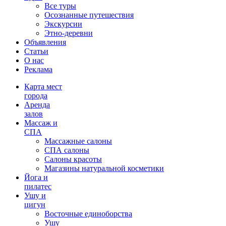
Все туры
Осознанные путешествия
Экскурсии
Этно-деревни
Объявления
Статьи
О нас
Реклама
Карта мест
города
Аренда
залов
Массаж и
СПА
Массажные салоны
СПА салоны
Салоны красоты
Магазины натуральной косметики
Йога и
пилатес
Ушу и
цигун
Восточные единоборства
Ушу