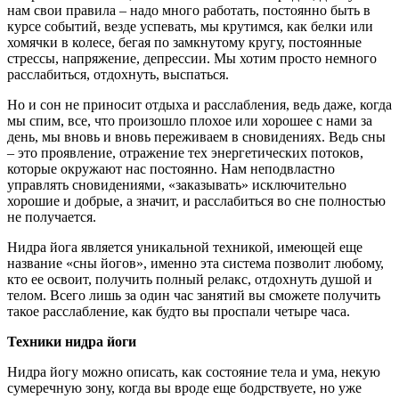
нам свои правила – надо много работать, постоянно быть в
курсе событий, везде успевать, мы крутимся, как белки или
хомячки в колесе, бегая по замкнутому кругу, постоянные
стрессы, напряжение, депрессии. Мы хотим просто немного
расслабиться, отдохнуть, выспаться.
Но и сон не приносит отдыха и расслабления, ведь даже, когда
мы спим, все, что произошло плохое или хорошее с нами за
день, мы вновь и вновь переживаем в сновидениях. Ведь сны
– это проявление, отражение тех энергетических потоков,
которые окружают нас постоянно. Нам неподвластно
управлять сновидениями, «заказывать» исключительно
хорошие и добрые, а значит, и расслабиться во сне полностью
не получается.
Нидра йога является уникальной техникой, имеющей еще
название «сны йогов», именно эта система позволит любому,
кто ее освоит, получить полный релакс, отдохнуть душой и
телом. Всего лишь за один час занятий вы сможете получить
такое расслабление, как будто вы проспали четыре часа.
Техники нидра йоги
Нидра йогу можно описать, как состояние тела и ума, некую
сумеречную зону, когда вы вроде еще бодрствуете, но уже