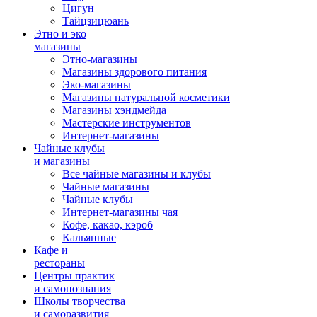
Цигун
Тайцзицюань
Этно и эко
магазины
Этно-магазины
Магазины здорового питания
Эко-магазины
Магазины натуральной косметики
Магазины хэндмейда
Мастерские инструментов
Интернет-магазины
Чайные клубы
и магазины
Все чайные магазины и клубы
Чайные магазины
Чайные клубы
Интернет-магазины чая
Кофе, какао, кэроб
Кальянные
Кафе и
рестораны
Центры практик
и самопознания
Школы творчества
и саморазвития