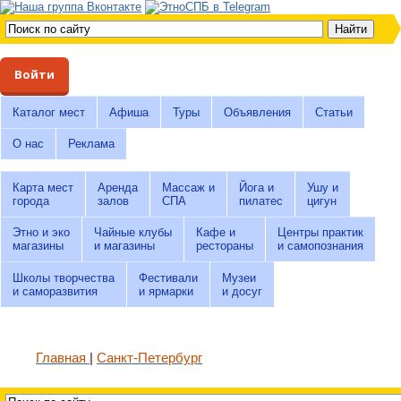
Войти
Каталог мест
Афиша
Туры
Объявления
Статьи
О нас
Реклама
Карта мест
Аренда
Массаж и
Йога и
Ушу и
города
залов
СПА
пилатес
цигун
Этно и эко
Чайные клубы
Кафе и
Центры практик
магазины
и магазины
рестораны
и самопознания
Школы творчества
Фестивали
Музеи
и саморазвития
и ярмарки
и досуг
Главная
Санкт-Петербург