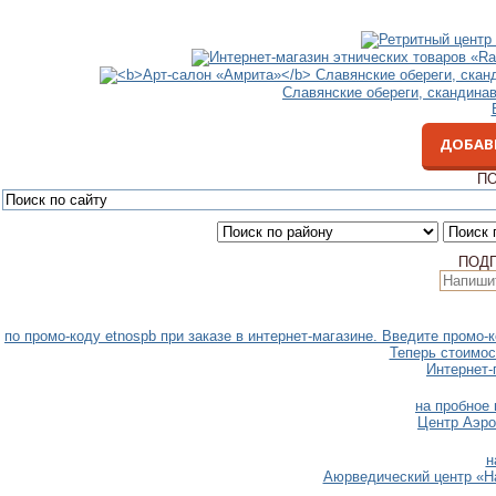
Славянские обереги, скандина
ДОБАВ
ПО
ПОД
по промо-коду etnospb при заказе в интернет-магазине. Введите промо-
Теперь стоимос
Интернет-
на пробное
Центр Аэро
н
Аюрведический центр «H