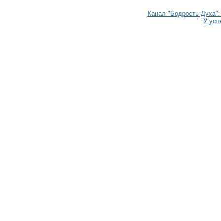
Канал "Бодрость Духа": 
У усп