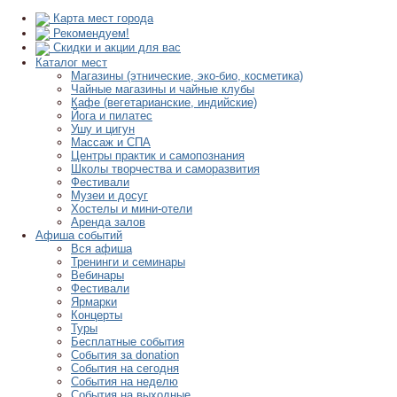
Карта мест города
Рекомендуем!
Скидки и акции для вас
Каталог мест
Магазины (этнические, эко-био, косметика)
Чайные магазины и чайные клубы
Кафе (вегетарианские, индийские)
Йога и пилатес
Ушу и цигун
Массаж и СПА
Центры практик и самопознания
Школы творчества и саморазвития
Фестивали
Музеи и досуг
Хостелы и мини-отели
Аренда залов
Афиша событий
Вся афиша
Тренинги и семинары
Вебинары
Фестивали
Ярмарки
Концерты
Туры
Бесплатные события
События за donation
События на сегодня
События на неделю
События на выходные