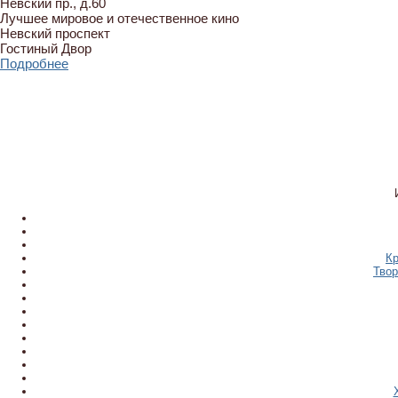
Невский пр., д.60
Лучшее мировое и отечественное кино
Невский проспект
Гостиный Двор
Подробнее
Кр
Твор