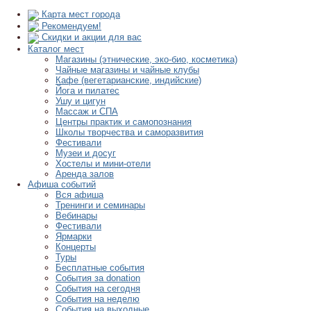
Карта мест города
Рекомендуем!
Скидки и акции для вас
Каталог мест
Магазины (этнические, эко-био, косметика)
Чайные магазины и чайные клубы
Кафе (вегетарианские, индийские)
Йога и пилатес
Ушу и цигун
Массаж и СПА
Центры практик и самопознания
Школы творчества и саморазвития
Фестивали
Музеи и досуг
Хостелы и мини-отели
Аренда залов
Афиша событий
Вся афиша
Тренинги и семинары
Вебинары
Фестивали
Ярмарки
Концерты
Туры
Бесплатные события
События за donation
События на сегодня
События на неделю
События на выходные