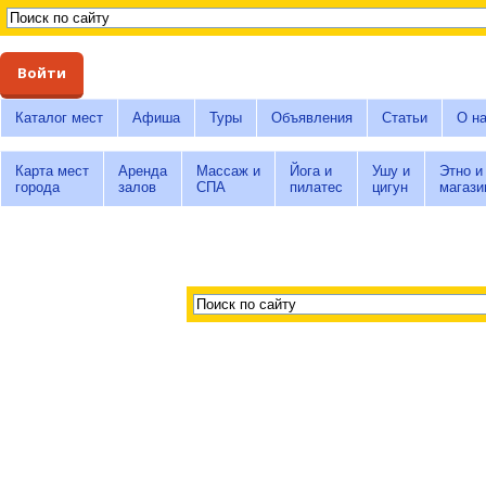
Войти
Каталог мест
Афиша
Туры
Объявления
Статьи
О н
Карта мест
Аренда
Массаж и
Йога и
Ушу и
Этно и
города
залов
СПА
пилатес
цигун
магази