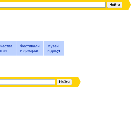
чества
Фестивали
Музеи
ития
и ярмарки
и досуг