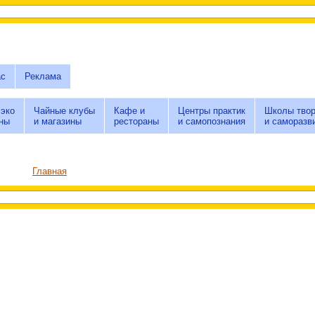
ас
Реклама
 эко
Чайные клубы
Кафе и
Центры практик
Школы твор
ны
и магазины
рестораны
и самопознания
и саморазв
Главная