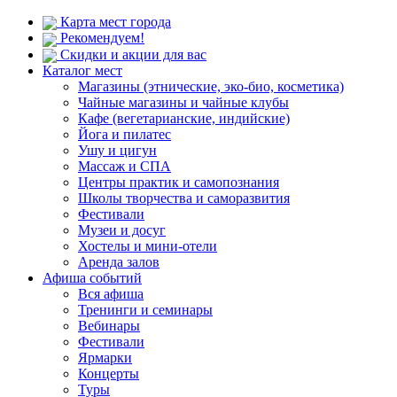
Карта мест города
Рекомендуем!
Скидки и акции для вас
Каталог мест
Магазины (этнические, эко-био, косметика)
Чайные магазины и чайные клубы
Кафе (вегетарианские, индийские)
Йога и пилатес
Ушу и цигун
Массаж и СПА
Центры практик и самопознания
Школы творчества и саморазвития
Фестивали
Музеи и досуг
Хостелы и мини-отели
Аренда залов
Афиша событий
Вся афиша
Тренинги и семинары
Вебинары
Фестивали
Ярмарки
Концерты
Туры