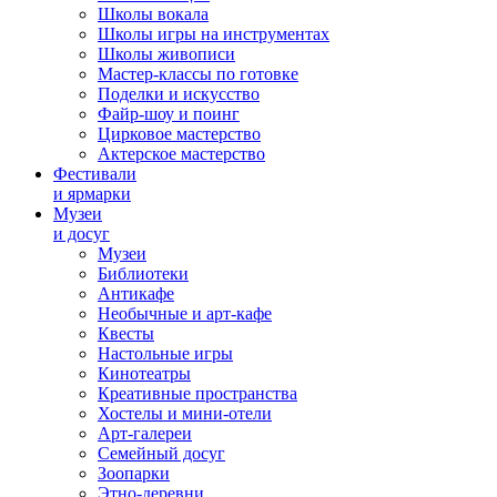
Школы вокала
Школы игры на инструментах
Школы живописи
Мастер-классы по готовке
Поделки и искусство
Файр-шоу и поинг
Цирковое мастерство
Актерское мастерство
Фестивали
и ярмарки
Музеи
и досуг
Музеи
Библиотеки
Антикафе
Необычные и арт-кафе
Квесты
Настольные игры
Кинотеатры
Креативные пространства
Хостелы и мини-отели
Арт-галереи
Семейный досуг
Зоопарки
Этно-деревни