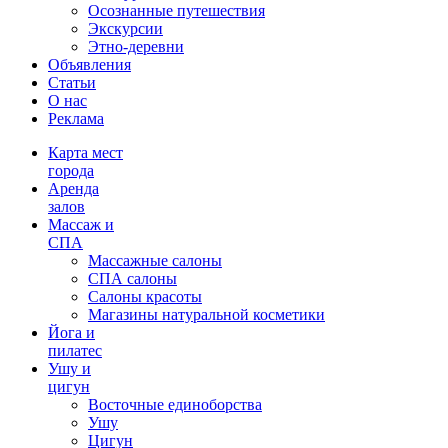
Осознанные путешествия
Экскурсии
Этно-деревни
Объявления
Статьи
О нас
Реклама
Карта мест
города
Аренда
залов
Массаж и
СПА
Массажные салоны
СПА салоны
Салоны красоты
Магазины натуральной косметики
Йога и
пилатес
Ушу и
цигун
Восточные единоборства
Ушу
Цигун