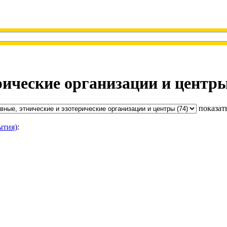
рические организации и центр
показат
ытия)
: