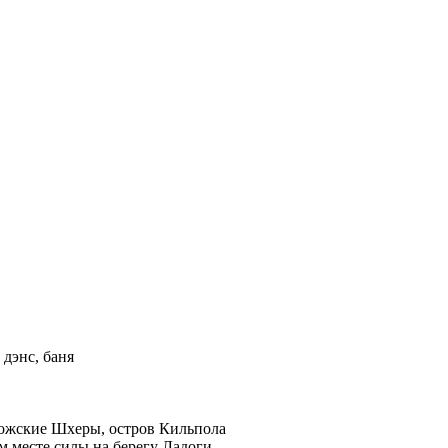
 дэнс, баня
ожские Шхеры, остров Кильпола
м месте силы на берегу Ладоги