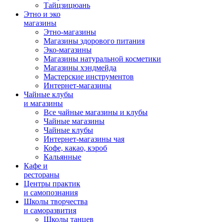
Тайцзицюань
Этно и эко
магазины
Этно-магазины
Магазины здорового питания
Эко-магазины
Магазины натуральной косметики
Магазины хэндмейда
Мастерские инструментов
Интернет-магазины
Чайные клубы
и магазины
Все чайные магазины и клубы
Чайные магазины
Чайные клубы
Интернет-магазины чая
Кофе, какао, кэроб
Кальянные
Кафе и
рестораны
Центры практик
и самопознания
Школы творчества
и саморазвития
Школы танцев