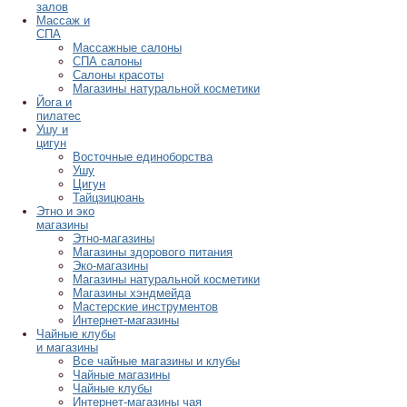
залов
Массаж и
СПА
Массажные салоны
СПА салоны
Салоны красоты
Магазины натуральной косметики
Йога и
пилатес
Ушу и
цигун
Восточные единоборства
Ушу
Цигун
Тайцзицюань
Этно и эко
магазины
Этно-магазины
Магазины здорового питания
Эко-магазины
Магазины натуральной косметики
Магазины хэндмейда
Мастерские инструментов
Интернет-магазины
Чайные клубы
и магазины
Все чайные магазины и клубы
Чайные магазины
Чайные клубы
Интернет-магазины чая