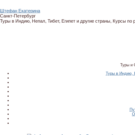
Штефан Екатерина
Санкт-Петербург
Туры в Индию, Непал, Тибет, Египет и другие страны, Курсы по
Туры и 
Туры в Индию, Н
Пу
О