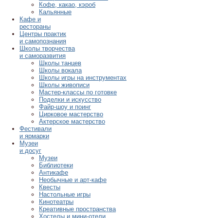
Кофе, какао, кэроб
Кальянные
Кафе и
рестораны
Центры практик
и самопознания
Школы творчества
и саморазвития
Школы танцев
Школы вокала
Школы игры на инструментах
Школы живописи
Мастер-классы по готовке
Поделки и искусство
Файр-шоу и поинг
Цирковое мастерство
Актерское мастерство
Фестивали
и ярмарки
Музеи
и досуг
Музеи
Библиотеки
Антикафе
Необычные и арт-кафе
Квесты
Настольные игры
Кинотеатры
Креативные пространства
Хостелы и мини-отели