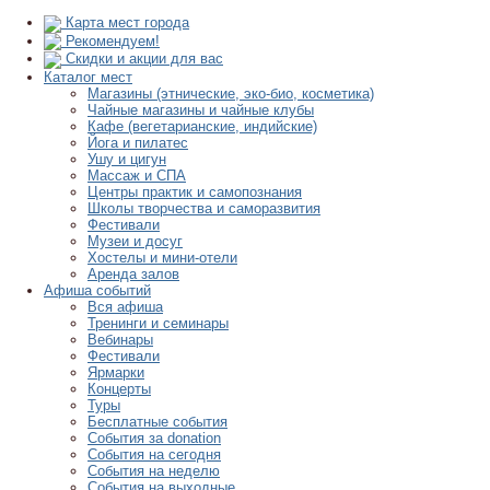
Карта мест города
Рекомендуем!
Скидки и акции для вас
Каталог мест
Магазины (этнические, эко-био, косметика)
Чайные магазины и чайные клубы
Кафе (вегетарианские, индийские)
Йога и пилатес
Ушу и цигун
Массаж и СПА
Центры практик и самопознания
Школы творчества и саморазвития
Фестивали
Музеи и досуг
Хостелы и мини-отели
Аренда залов
Афиша событий
Вся афиша
Тренинги и семинары
Вебинары
Фестивали
Ярмарки
Концерты
Туры
Бесплатные события
События за donation
События на сегодня
События на неделю
События на выходные