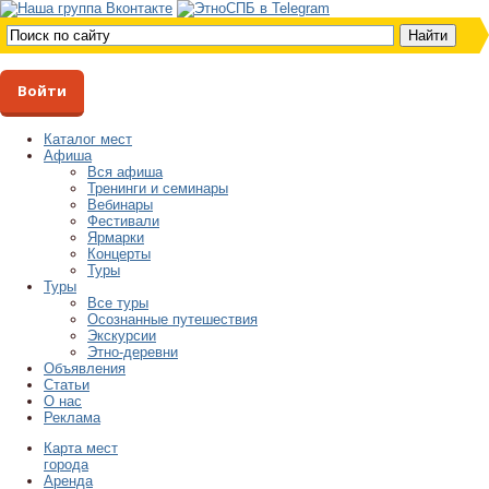
Войти
Каталог мест
Афиша
Вся афиша
Тренинги и семинары
Вебинары
Фестивали
Ярмарки
Концерты
Туры
Туры
Все туры
Осознанные путешествия
Экскурсии
Этно-деревни
Объявления
Статьи
О нас
Реклама
Карта мест
города
Аренда