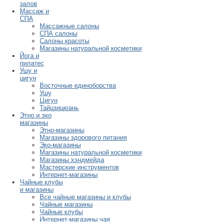
залов
Массаж и
СПА
Массажные салоны
СПА салоны
Салоны красоты
Магазины натуральной косметики
Йога и
пилатес
Ушу и
цигун
Восточные единоборства
Ушу
Цигун
Тайцзицюань
Этно и эко
магазины
Этно-магазины
Магазины здорового питания
Эко-магазины
Магазины натуральной косметики
Магазины хэндмейда
Мастерские инструментов
Интернет-магазины
Чайные клубы
и магазины
Все чайные магазины и клубы
Чайные магазины
Чайные клубы
Интернет-магазины чая