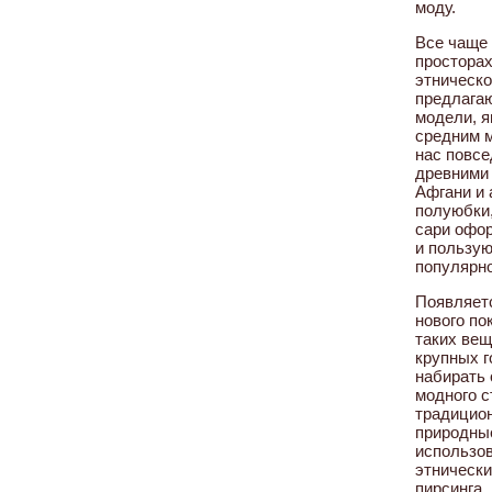
моду.
Все чаще 
просторах
этническо
предлага
модели, 
средним 
нас повс
древними 
Афгани и 
полуюбки,
сари офор
и пользу
популярн
Появляет
нового по
таких вещ
крупных г
набирать
модного с
традицион
природные
использов
этнически
пирсинга.