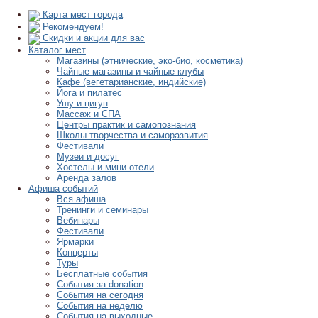
Карта мест города
Рекомендуем!
Скидки и акции для вас
Каталог мест
Магазины (этнические, эко-био, косметика)
Чайные магазины и чайные клубы
Кафе (вегетарианские, индийские)
Йога и пилатес
Ушу и цигун
Массаж и СПА
Центры практик и самопознания
Школы творчества и саморазвития
Фестивали
Музеи и досуг
Хостелы и мини-отели
Аренда залов
Афиша событий
Вся афиша
Тренинги и семинары
Вебинары
Фестивали
Ярмарки
Концерты
Туры
Бесплатные события
События за donation
События на сегодня
События на неделю
События на выходные