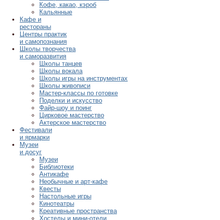
Кофе, какао, кэроб
Кальянные
Кафе и
рестораны
Центры практик
и самопознания
Школы творчества
и саморазвития
Школы танцев
Школы вокала
Школы игры на инструментах
Школы живописи
Мастер-классы по готовке
Поделки и искусство
Файр-шоу и поинг
Цирковое мастерство
Актерское мастерство
Фестивали
и ярмарки
Музеи
и досуг
Музеи
Библиотеки
Антикафе
Необычные и арт-кафе
Квесты
Настольные игры
Кинотеатры
Креативные пространства
Хостелы и мини-отели