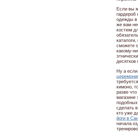
Если вы 
гардероб 
одежды в 
же вам н
костюм дл
обязатель
каталоги,
сможете о
какому-ни
этнически
десятков 
Ну а если
церемония
требуетс
кимоно, т
разве что
магазине 
подобных 
сделать в
кто уже д
йоги в Са
начала о
тренирово