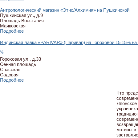
Антропологический магазин «Этно/Алхимия» на Пушкинской
Пушкинская ул., д.9
Площадь Восстания
Маяковская
Подробнее
Индийская лавка «PARIVAR» (Паривар) на Гороховой
15
15% на
%
Гороховая ул., д.33
Сенная площадь
Спасская
Садовая
Подробнее
Что предс
современ
Японское 
украинска
традицио
современ
возвраща
мотивы в 
заставляе