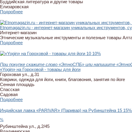
Буддийская литература и другие товары
Елизаровская
Подробнее
Etnomagazin.ru - интернет-магазин уникальных инструментов, с
Интернет-магазин
Этнические музыкальные инструменты и полезные товары Алт
Подробнее
10
10%
При покупке скажите слово «ЭтноСПБ» или напишите «ЭтноСП
«Yogin» на Гороховой - товары для йоги
Гороховая ул., д.31
Коврики, одежда для йоги, книги, благовония, занятия по йоге
Сенная площадь
Спасская
Садовая
Подробнее
Индийская лавка «PARIVAR» (Паривар) на Рубинштейна
15
15%
%
Рубинштейна ул., д.2/45
Владимирская