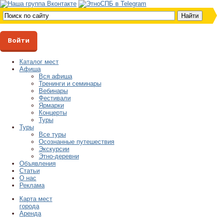
Войти
Каталог мест
Афиша
Вся афиша
Тренинги и семинары
Вебинары
Фестивали
Ярмарки
Концерты
Туры
Туры
Все туры
Осознанные путешествия
Экскурсии
Этно-деревни
Объявления
Статьи
О нас
Реклама
Карта мест
города
Аренда