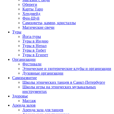
Обереги
Карты Таро
Хендмейд
Фен-Шуй
Самоцветы, камни, кристаллы
Магические свечи
Туры
Йога-туры
Туры в Индию
Туры в Непал
Туры в Тибет
Туры в Египет
Организации
Фестивали
Этнические и эзотерические клубы и организации
Духовные организации
Саморазвитие
Школы этнических танцев в Санкт-Петербурге
Школы игры на этнических музыкальных
инструментах
Здоровье
Массаж
Аренда залов
Аренда зала для танцев