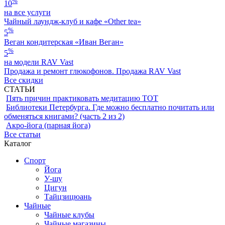
%
10
на все услуги
Чайный лаундж-клуб и кафе «Other tea»
%
5
Веган кондитерская «Иван Веган»
%
5
на модели RAV Vast
Продажа и ремонт глюкофонов. Продажа RAV Vast
Все скидки
СТАТЬИ
Пять причин практиковать медитацию ТОТ
Библиотеки Петербурга. Где можно бесплатно почитать или
обменяться книгами? (часть 2 из 2)
Акро-йога (парная йога)
Все статьи
Каталог
Спорт
Йога
У-шу
Цигун
Тайцзицюань
Чайные
Чайные клубы
Чайные магазины