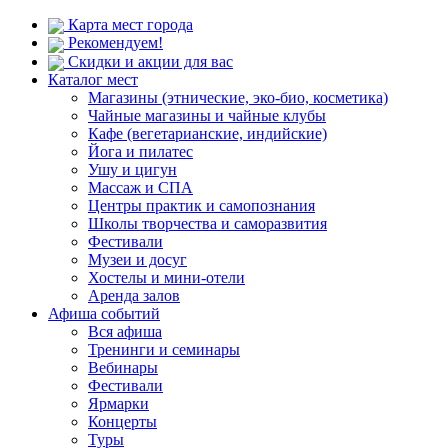
Карта мест города
Рекомендуем!
Скидки и акции для вас
Каталог мест
Магазины (этнические, эко-био, косметика)
Чайные магазины и чайные клубы
Кафе (вегетарианские, индийские)
Йога и пилатес
Ушу и цигун
Массаж и СПА
Центры практик и самопознания
Школы творчества и саморазвития
Фестивали
Музеи и досуг
Хостелы и мини-отели
Аренда залов
Афиша событий
Вся афиша
Тренинги и семинары
Вебинары
Фестивали
Ярмарки
Концерты
Туры