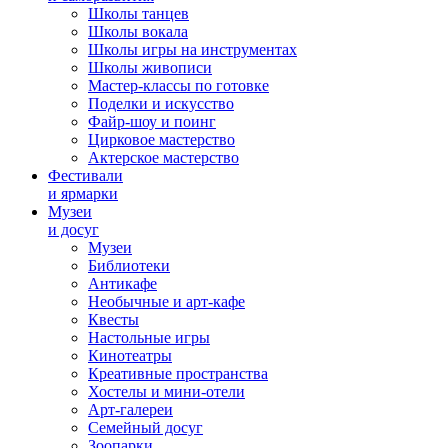
Школы танцев
Школы вокала
Школы игры на инструментах
Школы живописи
Мастер-классы по готовке
Поделки и искусство
Файр-шоу и поинг
Цирковое мастерство
Актерское мастерство
Фестивали
и ярмарки
Музеи
и досуг
Музеи
Библиотеки
Антикафе
Необычные и арт-кафе
Квесты
Настольные игры
Кинотеатры
Креативные пространства
Хостелы и мини-отели
Арт-галереи
Семейный досуг
Зоопарки