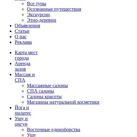
Все туры
Осознанные путешествия
Экскурсии
Этно-деревни
Объявления
Статьи
О нас
Реклама
Карта мест
города
Аренда
залов
Массаж и
СПА
Массажные салоны
СПА салоны
Салоны красоты
Магазины натуральной косметики
Йога и
пилатес
Ушу и
цигун
Восточные единоборства
Ушу