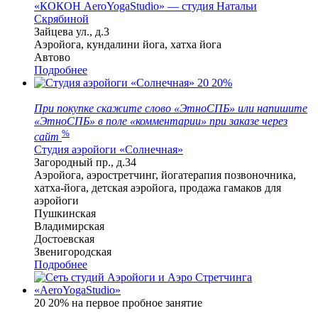
«КОКОН АeroYogaStudio» — студия Натальи
Скрябиной
Зайцева ул., д.3
Аэройога, кундалини йога, хатха йога
Автово
Подробнее
20
20%
При покупке скажите слово «ЭтноСПБ» или напишите
«ЭтноСПБ» в поле «комментарии» при заказе через
%
сайт
Студия аэройоги «Солнечная»
Загородный пр., д.34
Аэройога, аэростретчинг, йогатерапия позвоночника,
хатха-йога, детская аэройога, продажа гамаков для
аэройоги
Пушкинская
Владимирская
Достоевская
Звенигородская
Подробнее
20
20% на первое пробное занятие