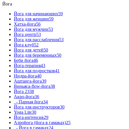
Йога
Йога для начинающих
59
Йога для женщин
59
Хатха-йога
56
Йога для мужчин
53
Йога центр
53
Йога для расслабления
53
Йога клуб
52
Йога для детей
50
Йога для беременных
50
Беби йога
46
Йога-терапия
43
Йога для подростков
41
Нидра-йога
40
Аштанга-йога
39
Виньяса-flow-йога
38
Йога 23
38
Акро-йога
36
- Парная йога
34
Йога для инструкторов
30
Yoga Lite
30
Йога-интенсив
29
Аэройога (йога в гамаках)
25
- Йога в гамаках
24