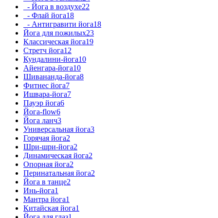
- Йога в воздухе
22
- Флай йога
18
- Антигравити йога
18
Йога для пожилых
23
Классическая йога
19
Стретч йога
12
Кундалини-йога
10
Айенгара-йога
10
Шивананда-йога
8
Фитнес йога
7
Ишвара-йога
7
Пауэр йога
6
Йога-flow
6
Йога ланч
3
Универсальная йога
3
Горячая йога
2
Шри-шри-йога
2
Динамическая йога
2
Опорная йога
2
Перинатальная йога
2
Йога в танце
2
Инь-йога
1
Мантра йога
1
Китайская йога
1
Йога для глаз
1