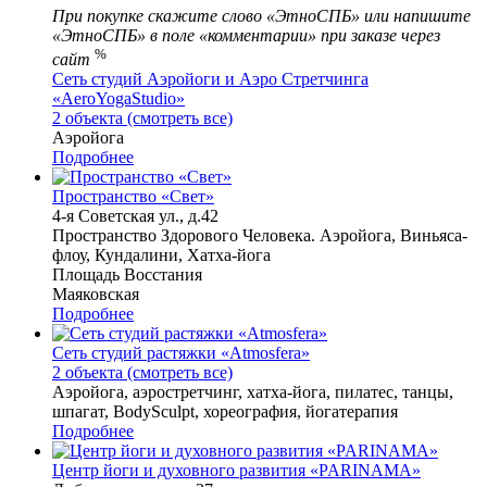
При покупке скажите слово «ЭтноСПБ» или напишите
«ЭтноСПБ» в поле «комментарии» при заказе через
%
сайт
Сеть студий Аэройоги и Аэро Стретчинга
«AeroYogaStudio»
2 объекта (смотреть все)
Аэройога
Подробнее
Пространство «Свет»
4-я Советская ул., д.42
Пространство Здорового Человека. Аэройога, Виньяса-
флоу, Кундалини, Хатха-йога
Площадь Восстания
Маяковская
Подробнее
Сеть студий растяжки «Atmosfera»
2 объекта (смотреть все)
Аэройога, аэростретчинг, хатха-йога, пилатес, танцы,
шпагат, BodySculpt, хореография, йогатерапия
Подробнее
Центр йоги и духовного развития «PARINAMA»