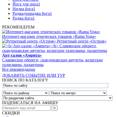
Йога для лица
1
Нидра йога
1
Раджадхираджа йога
1
Раджа йога
1
РЕКОМЕНДУЕМ
Интернет-магазин этнических товаров «Rama Yoga»
Ретритный центр «Остров»
Арт-салон «Амрита»
Славянские обереги, скандинавские амулеты, кельтские
талисманы, палантины
Все рекомендации
ДОБАВИТЬ СОБЫТИЕ ИЛИ ТУР
ПОИСК ПО КАТАЛОГУ
ПОДПИСАТЬСЯ НА АФИШУ
СКИДКИ