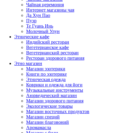
Чайная церемония
Интернет магазины чая
Да Хун Пао
Пуэр
Те Гуань Инь
Молочный Улун
Этнические кафе
Индийский ресторан
Вегетерианское кафе
Вегетерианский ресторан
Ресторан здорового питания
Этно магазин
Магазин эзотерики
Книги по эзотерике
Этническая одежда
Коврики и одежда для йоги
Музыкальные инструменты
Аюрведический магазин
Магазин здорового питания
Экологические товары
Магазин восточных продуктов
Магазин специй
Магазин благовоний
Аромамасла
Магазин с биди