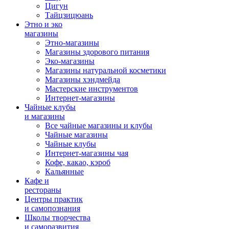
Цигун
Тайцзицюань
Этно и эко
магазины
Этно-магазины
Магазины здорового питания
Эко-магазины
Магазины натуральной косметики
Магазины хэндмейда
Мастерские инструментов
Интернет-магазины
Чайные клубы
и магазины
Все чайные магазины и клубы
Чайные магазины
Чайные клубы
Интернет-магазины чая
Кофе, какао, кэроб
Кальянные
Кафе и
рестораны
Центры практик
и самопознания
Школы творчества
и саморазвития