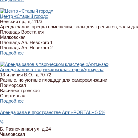
Центр «Старый город»
Невский пр., д.111/3
Аренда залов, аренда помещения, залы для тренингов, залы дл
Площадь Восстания
Маяковская
Площадь Ал. Невского 1
Площадь Ал. Невского 2
Подробнее
Аренда залов в творческом кластере «Артмуза»
13-я линия В.О., д.70-72
Разные, но уютные площади для самореализации
Приморская
Василеостровская
Спортивная
Подробнее
Аренда зала в пространстве Арт «PORTAL»
5
5%
%
Б. Разночинная ул, д.24
Чкаловская