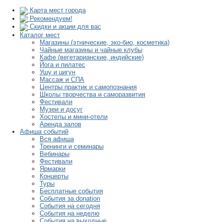
Карта мест города
Рекомендуем!
Скидки и акции для вас
Каталог мест
Магазины (этнические, эко-био, косметика)
Чайные магазины и чайные клубы
Кафе (вегетарианские, индийские)
Йога и пилатес
Ушу и цигун
Массаж и СПА
Центры практик и самопознания
Школы творчества и саморазвития
Фестивали
Музеи и досуг
Хостелы и мини-отели
Аренда залов
Афиша событий
Вся афиша
Тренинги и семинары
Вебинары
Фестивали
Ярмарки
Концерты
Туры
Бесплатные события
События за donation
События на сегодня
События на неделю
События на выходные