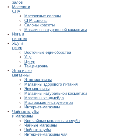
залов
Массаж и
СПА
Массажные салоны
СПА салоны
Салоны красоты
Магазины натуральной косметики
Йога и
пилатес
Ушу и
цигун
Восточные единоборства
Ушу
Цигун
Тайцзицюань
Этно и эко
магазины
Этно-магазины
Магазины здорового питания
Эко-магазины
Магазины натуральной косметики
Магазины хэндмейда
Мастерские инструментов
Интернет-магазины
Чайные клубы
и магазины
Все чайные магазины и клубы
Чайные магазины
Чайные клубы
Интернет-магазины чая