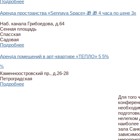
Подробнее
Аренда пространства «Sennaya Space»
🎁
🎁 4 часа по цене 3х
Наб. канала Грибоедова, д.64
Сенная площадь
Спасская
Садовая
Подробнее
Аренда помещений в арт-квартире «ТЕПЛО»
5
5%
%
Каменноостровский пр., д.26-28
Петроградская
Подробнее
Для того 
конферен
необходи
подготовк
нелегком 
наиболее
зала Санк
зависимос
мероприят