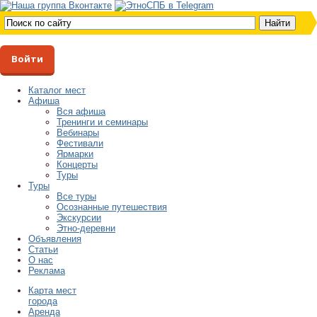
Войти
Каталог мест
Афиша
Вся афиша
Тренинги и семинары
Вебинары
Фестивали
Ярмарки
Концерты
Туры
Туры
Все туры
Осознанные путешествия
Экскурсии
Этно-деревни
Объявления
Статьи
О нас
Реклама
Карта мест
города
Аренда