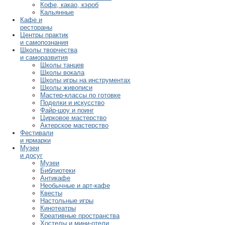
Кофе, какао, кэроб
Кальянные
Кафе и
рестораны
Центры практик
и самопознания
Школы творчества
и саморазвития
Школы танцев
Школы вокала
Школы игры на инструментах
Школы живописи
Мастер-классы по готовке
Поделки и искусство
Файр-шоу и поинг
Цирковое мастерство
Актерское мастерство
Фестивали
и ярмарки
Музеи
и досуг
Музеи
Библиотеки
Антикафе
Необычные и арт-кафе
Квесты
Настольные игры
Кинотеатры
Креативные пространства
Хостелы и мини-отели