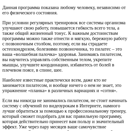
Данная программа показана любому человеку, независимо от
его физического состояния.
При условии регулярных тренировок все системы организма
улучшают свою работу, повышается гибкость всего тела, а
также общий жизненный тонус. К важным достоинствам
программы можно также отнести и мягкую, бережную работу
с позвоночным столбом, поэтому, если вы страдаете
остеохондрозом, болезнями позвоночника, то пилатес – это
ваша «волшебная палочка» здоровья. Занимаясь пилатесом,
вы научитесь управлять собственным телом, укрепите
мышцы, улучшите координацию, избавитесь от болей в
плечевом поясе, в спине, шее.
Наиболее известные практически всем, даже кто не
занимается пилатесом, и вообще ничего о нем не знает, это
упражнение «планка» в различных вариациях и «сотня».
Если вы никогда не занимались пилатесом, не стоит начинать
систему с обучений по видеоурокам в Интернете, намного
лучше обратиться за помощью к профессиональному тренеру,
который сможет подобрать для вас правильную программу,
которая действительно принесет вам пользу и значительный
эффект. Уже через пару месяцев ваше самочувствие