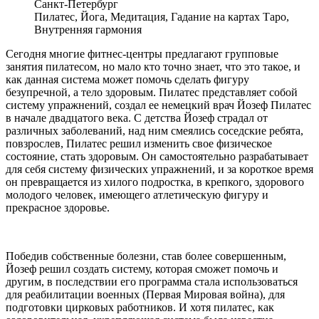
Санкт-Петербург
Пилатес, Йога, Медитация, Гадание на картах Таро,
Внутренняя гармония
Сегодня многие фитнес-центры предлагают групповые
занятия пилатесом, но мало кто точно знает, что это такое, и
как данная система может помочь сделать фигуру
безупречной, а тело здоровым. Пилатес представляет собой
систему упражнений, создал ее немецкий врач Йозеф Пилатес
в начале двадцатого века. С детства Йозеф страдал от
различных заболеваний, над ним смеялись соседские ребята,
повзрослев, Пилатес решил изменить свое физическое
состояние, стать здоровым. Он самостоятельно разрабатывает
для себя систему физических упражнений, и за короткое время
он превращается из хилого подростка, в крепкого, здорового
молодого человек, имеющего атлетическую фигуру и
прекрасное здоровье.
Победив собственные болезни, став более совершенным,
Йозеф решил создать систему, которая сможет помочь и
другим, в последствии его программа стала использоваться
для реабилитации военных (Первая Мировая война), для
подготовки цирковых работников. И хотя пилатес, как