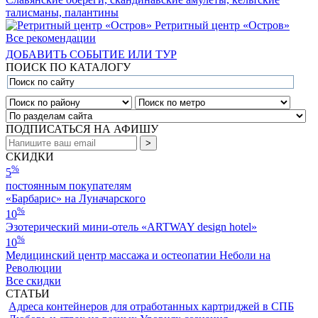
талисманы, палантины
Ретритный центр «Остров»
Все рекомендации
ДОБАВИТЬ СОБЫТИЕ ИЛИ ТУР
ПОИСК ПО КАТАЛОГУ
ПОДПИСАТЬСЯ НА АФИШУ
СКИДКИ
%
5
постоянным покупателям
«Барбарис» на Луначарского
%
10
Эзотерический мини-отель «ARTWAY design hotel»
%
10
Медицинский центр массажа и остеопатии Неболи на
Революции
Все скидки
СТАТЬИ
Адреса контейнеров для отработанных картриджей в СПБ