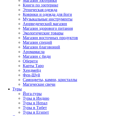
Магазин эзотерики
Книги по эзотерике
Этническая одежда
Коврики и одежда для йоги
Музыкальные инструменты
Аюрведический магазин
Магазин здорового питания
Экологические товары
Магазин восточных продуктов
Магазин специй
Магазин благовоний
Аромамасла
Магазин с биди
Обереги
Карты Таро
Хендмейд
Фен-Шуй
Самоцветы, камни, кристаллы
Магические свечи
Туры
Йога-туры
Туры в Индию
Туры в Непал
Туры в Тибет
Туры в Египет