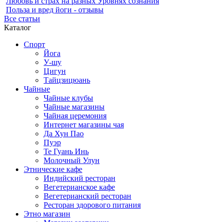
Любовь и страх на разных Уровнях сознания
Польза и вред йоги - отзывы
Все статьи
Каталог
Спорт
Йога
У-шу
Цигун
Тайцзицюань
Чайные
Чайные клубы
Чайные магазины
Чайная церемония
Интернет магазины чая
Да Хун Пао
Пуэр
Те Гуань Инь
Молочный Улун
Этнические кафе
Индийский ресторан
Вегетерианское кафе
Вегетерианский ресторан
Ресторан здорового питания
Этно магазин