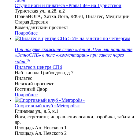
Студия йоги и пилатеса «PranaLife» на Туристской
Туристская ул., д.28, к.2
ПранаЙОГА, Хатха-Йога, КФЭТ, Пилатес, Медитации
Старая Деревня
Комендантский проспект
Подробнее
5
5% на занятия по четвергам
При покупке скажите слово «ЭтноСПБ» или напишите
«ЭтноСПБ» в поле «комментарии» при заказе через
%
сайт
Пилатес в центре СПб
Наб. канала Грибоедова, д.7
Пилатес
Невский проспект
Гостиный Двор
Подробнее
Спортивный клуб «Metropolis»
Глиняная ул., д.5, к.1
Йога, стретчинг, исправления осанки, аэробика, табата и
др.
Площадь Ал. Невского 1
Площадь Ал. Невского 2