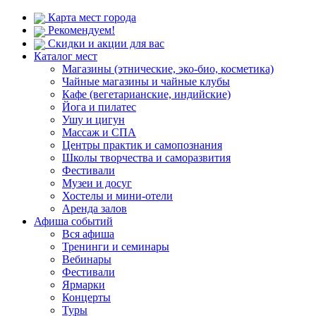
Карта мест города
Рекомендуем!
Скидки и акции для вас
Каталог мест
Магазины (этнические, эко-био, косметика)
Чайные магазины и чайные клубы
Кафе (вегетарианские, индийские)
Йога и пилатес
Ушу и цигун
Массаж и СПА
Центры практик и самопознания
Школы творчества и саморазвития
Фестивали
Музеи и досуг
Хостелы и мини-отели
Аренда залов
Афиша событий
Вся афиша
Тренинги и семинары
Вебинары
Фестивали
Ярмарки
Концерты
Туры