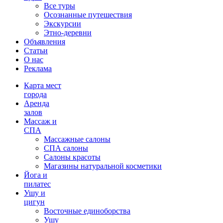
Все туры
Осознанные путешествия
Экскурсии
Этно-деревни
Объявления
Статьи
О нас
Реклама
Карта мест
города
Аренда
залов
Массаж и
СПА
Массажные салоны
СПА салоны
Салоны красоты
Магазины натуральной косметики
Йога и
пилатес
Ушу и
цигун
Восточные единоборства
Ушу