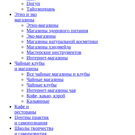
Цигун
Тайцзицюань
Этно и эко
магазины
Этно-магазины
Магазины здорового питания
Эко-магазины
Магазины натуральной косметики
Магазины хэндмейда
Мастерские инструментов
Интернет-магазины
Чайные клубы
и магазины
Все чайные магазины и клубы
Чайные магазины
Чайные клубы
Интернет-магазины чая
Кофе, какао, кэроб
Кальянные
Кафе и
рестораны
Центры практик
и самопознания
Школы творчества
и саморазвития