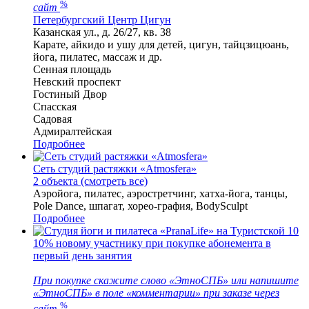
%
сайт
Петербургский Центр Цигун
Казанская ул., д. 26/27, кв. 38
Карате, айкидо и ушу для детей, цигун, тайцзицюань,
йога, пилатес, массаж и др.
Сенная площадь
Невский проспект
Гостиный Двор
Спасская
Садовая
Адмиралтейская
Подробнее
Сеть студий растяжки «Atmosfera»
2 объекта (смотреть все)
Аэройога, пилатес, аэростретчинг, хатха-йога, танцы,
Pole Dance, шпагат, хорео-графия, BodySculpt
Подробнее
10
10% новому участнику при покупке абонемента в
первый день занятия
При покупке скажите слово «ЭтноСПБ» или напишите
«ЭтноСПБ» в поле «комментарии» при заказе через
%
сайт