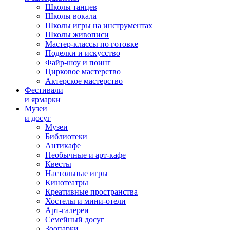
Школы танцев
Школы вокала
Школы игры на инструментах
Школы живописи
Мастер-классы по готовке
Поделки и искусство
Файр-шоу и поинг
Цирковое мастерство
Актерское мастерство
Фестивали
и ярмарки
Музеи
и досуг
Музеи
Библиотеки
Антикафе
Необычные и арт-кафе
Квесты
Настольные игры
Кинотеатры
Креативные пространства
Хостелы и мини-отели
Арт-галереи
Семейный досуг
Зоопарки