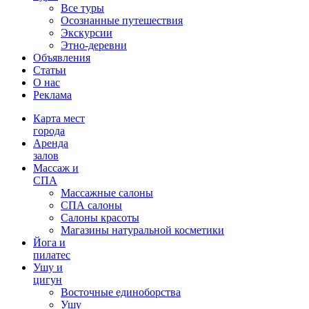
Все туры
Осознанные путешествия
Экскурсии
Этно-деревни
Объявления
Статьи
О нас
Реклама
Карта мест
города
Аренда
залов
Массаж и
СПА
Массажные салоны
СПА салоны
Салоны красоты
Магазины натуральной косметики
Йога и
пилатес
Ушу и
цигун
Восточные единоборства
Ушу