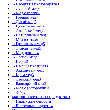
- Продукты пчеловодства
9
- Луговой мед
8
- Мед с пасеки
8
- Горный мед
7
- Дикий мед
7
- Цветочный мед
7
- Алтайский мед
7
- Натуральный мед
7
- Мёд в сотах
6
- Гречишный мед
5
- Липовый мед
5
- Мед донник
4
- Лесной мед
4
- Перга
3
- Пыльца пчелиная
3
- Акациевый мед
3
- Крем мед
3
- Таежный мед
3
- Башкирский мед
3
- Мед с расторопшей
1
- Забрус
1
Магазины восточных продуктов
11
- Индийские сладости
7
- Восточные сладости
4