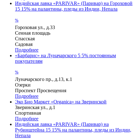
Индийская лавка «PARIVAR» (Паривар) на Гороховой
15
15% на палантины, пледы из Индии, Непала
%
Гороховая ул., д.33
Сенная площадь
Спасская
Садовая
Подробнее
«Барбарис» на Луначарского
5
5% постоянным
покупателям
%
Луначарского пр., д.13, к.1
Озерки
Проспект Просвещения
Подробнее
Эко Био Маркет «Organica» на Зверинской
Зверинская ул., д.1
Спортивная
Подробнее
Индийская лавка «PARIVAR» (Паривар) на
Рубинштейна
15
15% на палантины, пледы из Индии,
Непала