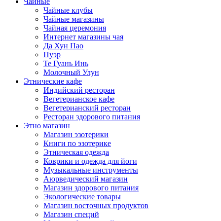
Чайные
Чайные клубы
Чайные магазины
Чайная церемония
Интернет магазины чая
Да Хун Пао
Пуэр
Те Гуань Инь
Молочный Улун
Этнические кафе
Индийский ресторан
Вегетерианское кафе
Вегетерианский ресторан
Ресторан здорового питания
Этно магазин
Магазин эзотерики
Книги по эзотерике
Этническая одежда
Коврики и одежда для йоги
Музыкальные инструменты
Аюрведический магазин
Магазин здорового питания
Экологические товары
Магазин восточных продуктов
Магазин специй