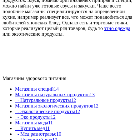
продуктов. Здесь, помимо оригинальных приправ и специй,
можно найти уже готовые соусы и закуски. Чаще всего
подобные магазины специализируются на определенной
кухне, например реализует все, что может понадобиться для
любителей японских блюд. Однако есть и торговые точки,
которые реализуют целый ряд товаров, будь то
этно одежда
или экзотические продукты.
Магазины здорового питания
Магазины специй
14
Магазины натуральных продуктов
13
- Натуральные продукты
12
Магазины экологических продуктов
12
- Экологические продукты
12
- Эко продукты
12
Магазины меда
11
- Купить мед
11
- Мед разнотравье
10
- Пчелиный мед
10