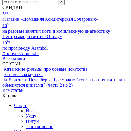
СКИДКИ
%
5
Магазин «Домашняя Кондитерская Бочаровых»
%
10
на разовые занятия йоги и комплексную диагностику
Центр саморазвития «Orassy»
%
10
по промокоду Arambol
Хостел «Arambol»
Все скидки
СТАТЬИ
Китайские фильмы про боевые искусства
Этническая музыка
Библиотеки Петербурга. Где можно бесплатно почитать или
обменяться книгами? (часть 2 из 2)
Все статьи
Каталог
Спорт
Йога
У-шу
Цигун
Тайцзицюань