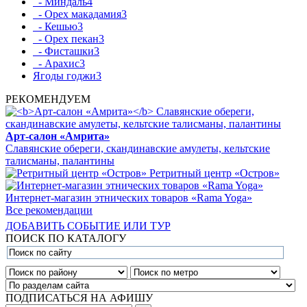
- Миндаль
4
- Орех макадамия
3
- Кешью
3
- Орех пекан
3
- Фисташки
3
- Арахис
3
Ягоды годжи
3
РЕКОМЕНДУЕМ
Арт-салон «Амрита»
Славянские обереги, скандинавские амулеты, кельтские
талисманы, палантины
Ретритный центр «Остров»
Интернет-магазин этнических товаров «Rama Yoga»
Все рекомендации
ДОБАВИТЬ СОБЫТИЕ ИЛИ ТУР
ПОИСК ПО КАТАЛОГУ
ПОДПИСАТЬСЯ НА АФИШУ