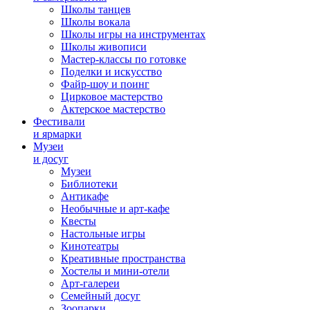
Школы танцев
Школы вокала
Школы игры на инструментах
Школы живописи
Мастер-классы по готовке
Поделки и искусство
Файр-шоу и поинг
Цирковое мастерство
Актерское мастерство
Фестивали
и ярмарки
Музеи
и досуг
Музеи
Библиотеки
Антикафе
Необычные и арт-кафе
Квесты
Настольные игры
Кинотеатры
Креативные пространства
Хостелы и мини-отели
Арт-галереи
Семейный досуг
Зоопарки