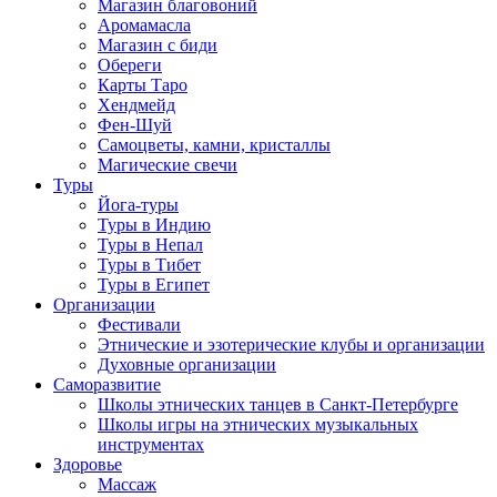
Магазин благовоний
Аромамасла
Магазин с биди
Обереги
Карты Таро
Хендмейд
Фен-Шуй
Самоцветы, камни, кристаллы
Магические свечи
Туры
Йога-туры
Туры в Индию
Туры в Непал
Туры в Тибет
Туры в Египет
Организации
Фестивали
Этнические и эзотерические клубы и организации
Духовные организации
Саморазвитие
Школы этнических танцев в Санкт-Петербурге
Школы игры на этнических музыкальных
инструментах
Здоровье
Массаж