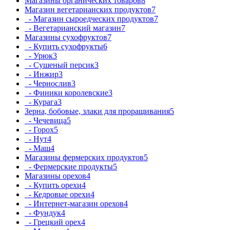
Магазины органических товаров
8
Магазин вегетарианских продуктов
7
- Магазин сыроедческих продуктов
7
- Вегетарианский магазин
7
Магазины сухофруктов
7
- Купить сухофрукты
6
- Урюк
3
- Сушеный персик
3
- Инжир
3
- Чернослив
3
- Финики королевские
3
- Курага
3
Зерна, бобовые, злаки для проращивания
5
- Чечевица
5
- Горох
5
- Нут
4
- Маш
4
Магазины фермерских продуктов
5
- Фермерские продукты
5
Магазины орехов
4
- Купить орехи
4
- Кедровые орехи
4
- Интернет-магазин орехов
4
- Фундук
4
- Грецкий орех
4