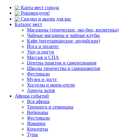
Карта мест города
Рекомендуем!
Скидки и акции для вас
Каталог мест
Магазины (этнические, эко-био, косметика)
Чайные магазины и чайные клубы
Кафе (вегетарианские, индийские)
Йога и пилатес
Ушу и цигун
Массаж и СПА
Центры практик и самопознания
Школы творчества и саморазвития
Фестивали
Музеи и досуг
Хостелы и мини-отели
Аренда залов
Афиша событий
Вся афиша
Тренинги и семинары
Вебинары
Фестивали
Ярмарки
Концерты
Туры