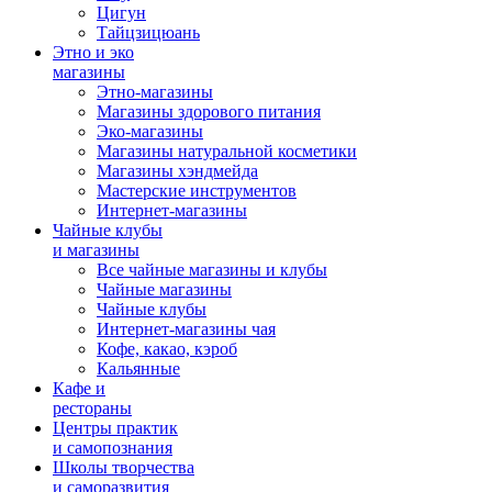
Цигун
Тайцзицюань
Этно и эко
магазины
Этно-магазины
Магазины здорового питания
Эко-магазины
Магазины натуральной косметики
Магазины хэндмейда
Мастерские инструментов
Интернет-магазины
Чайные клубы
и магазины
Все чайные магазины и клубы
Чайные магазины
Чайные клубы
Интернет-магазины чая
Кофе, какао, кэроб
Кальянные
Кафе и
рестораны
Центры практик
и самопознания
Школы творчества
и саморазвития