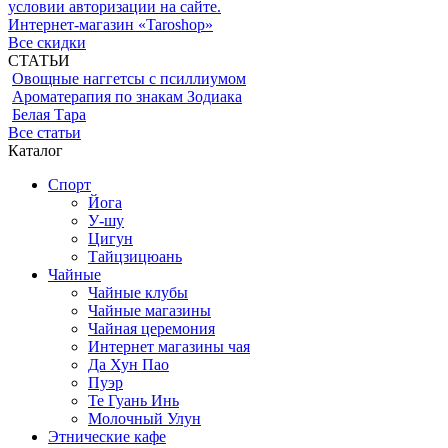
условии авторизации на сайте.
Интернет-магазин «Taroshop»
Все скидки
СТАТЬИ
Овощные наггетсы с псиллиумом
Ароматерапия по знакам Зодиака
Белая Тара
Все статьи
Каталог
Спорт
Йога
У-шу
Цигун
Тайцзицюань
Чайные
Чайные клубы
Чайные магазины
Чайная церемония
Интернет магазины чая
Да Хун Пао
Пуэр
Те Гуань Инь
Молочный Улун
Этнические кафе