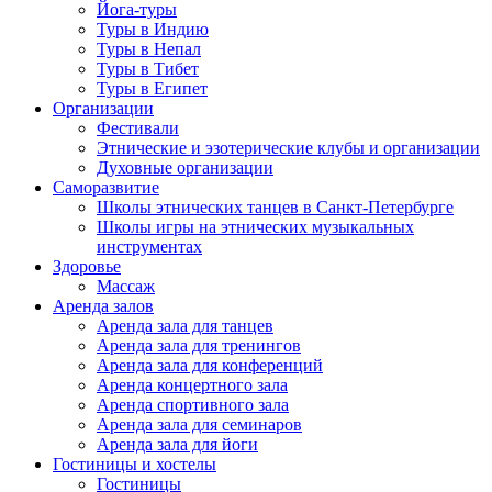
Йога-туры
Туры в Индию
Туры в Непал
Туры в Тибет
Туры в Египет
Организации
Фестивали
Этнические и эзотерические клубы и организации
Духовные организации
Саморазвитие
Школы этнических танцев в Санкт-Петербурге
Школы игры на этнических музыкальных
инструментах
Здоровье
Массаж
Аренда залов
Аренда зала для танцев
Аренда зала для тренингов
Аренда зала для конференций
Аренда концертного зала
Аренда спортивного зала
Аренда зала для семинаров
Аренда зала для йоги
Гостиницы и хостелы
Гостиницы