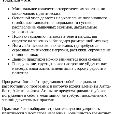
YogaLight – это:
Минимальное количество теоретических занятий, но
максимально практических;
Основной упор делается на укрепление позвоночного
столба, восстановление подвижности суставов,
расслабление мышечных зажимов, дыхательные
упражнения;
Полную гармонию, легкость в теле и мыслях вы
ощутите на занятиях и благодаря размеренной музыке;
Йога Лайт исключает такие асаны, где требуются
серьезные физические нагрузки, растяжки, скручивание
позвоночника;
Данной практикой можно заниматься всей семьей;
Гнев, уныние, грусть, плохое настроение уйдут от вас
навсегда, ваша жизнь измениться в сторону радости и
позитива.
Программа йога лайт представляет собой специально
разработанную программу, в которую входят элементы Хатха-
йоги, Айенгара-йоги. Асаны не предусматривают глубокое
погружение в себя, в медитацию, не требуют доскональных
знаний дыхательных практик.
Практики йоги набирают стремительную популярность
практически у всех слоев населения. Большинство грамотных