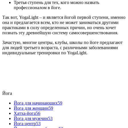
Третья ступень для тех, кого можно назвать
профессионалом в йоге.
Так вот, YogaLight – и является йогой первой ступени, именно
она и предлагается всем, кто не может заниматься другими
практиками в силу определенных причин, но очень хочет
познать эту древнейшую систему самосовершенствования.
Зачастую, многие центры, клубы, школы по йоге предлагают
для людей третьего возраста, с различными заболеваниями
индивидуальные тренировки по YogaLight.
Йога
Йога для начинающих
59
Йога для женщин
59
Хатха-йога
56
Йога для мужчин
53
Йога центр
53