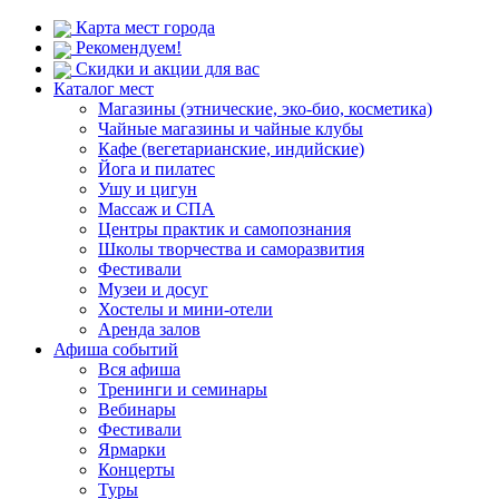
Карта мест города
Рекомендуем!
Скидки и акции для вас
Каталог мест
Магазины (этнические, эко-био, косметика)
Чайные магазины и чайные клубы
Кафе (вегетарианские, индийские)
Йога и пилатес
Ушу и цигун
Массаж и СПА
Центры практик и самопознания
Школы творчества и саморазвития
Фестивали
Музеи и досуг
Хостелы и мини-отели
Аренда залов
Афиша событий
Вся афиша
Тренинги и семинары
Вебинары
Фестивали
Ярмарки
Концерты
Туры