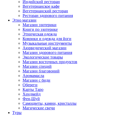
Индийский ресторан
Вегетерианское кафе
Вегетерианский ресторан
Ресторан здорового питания
Этно магазин
Магазин эзотерики
Книги по эзотерике
Этническая одежда
Коврики и одежда для йоги
Музыкальные инструменты
Аюрведический магазин
Магазин здорового питания
Экологические товары
Магазин восточных продуктов
Магазин специй
Магазин благовоний
Аромамасла
Магазин с биди
Обереги
Карты Таро
Хендмейд
Фен-Шуй
Самоцветы, камни, кристаллы
Магические свечи
Туры