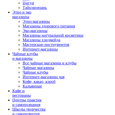
Цигун
Тайцзицюань
Этно и эко
магазины
Этно-магазины
Магазины здорового питания
Эко-магазины
Магазины натуральной косметики
Магазины хэндмейда
Мастерские инструментов
Интернет-магазины
Чайные клубы
и магазины
Все чайные магазины и клубы
Чайные магазины
Чайные клубы
Интернет-магазины чая
Кофе, какао, кэроб
Кальянные
Кафе и
рестораны
Центры практик
и самопознания
Школы творчества
и саморазвития