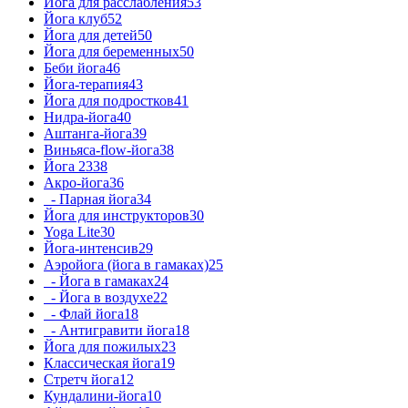
Йога для расслабления
53
Йога клуб
52
Йога для детей
50
Йога для беременных
50
Беби йога
46
Йога-терапия
43
Йога для подростков
41
Нидра-йога
40
Аштанга-йога
39
Виньяса-flow-йога
38
Йога 23
38
Акро-йога
36
- Парная йога
34
Йога для инструкторов
30
Yoga Lite
30
Йога-интенсив
29
Аэройога (йога в гамаках)
25
- Йога в гамаках
24
- Йога в воздухе
22
- Флай йога
18
- Антигравити йога
18
Йога для пожилых
23
Классическая йога
19
Стретч йога
12
Кундалини-йога
10