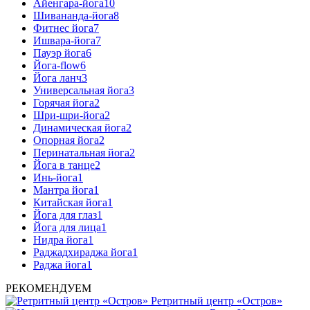
Айенгара-йога
10
Шивананда-йога
8
Фитнес йога
7
Ишвара-йога
7
Пауэр йога
6
Йога-flow
6
Йога ланч
3
Универсальная йога
3
Горячая йога
2
Шри-шри-йога
2
Динамическая йога
2
Опорная йога
2
Перинатальная йога
2
Йога в танце
2
Инь-йога
1
Мантра йога
1
Китайская йога
1
Йога для глаз
1
Йога для лица
1
Нидра йога
1
Раджадхираджа йога
1
Раджа йога
1
РЕКОМЕНДУЕМ
Ретритный центр «Остров»