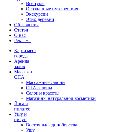
Все туры
Осознанные путешествия
Экскурсии
Этно-деревни
Объявления
Статьи
О нас
Реклама
Карта мест
города
Аренда
залов
Массаж и
СПА
Массажные салоны
СПА салоны
Салоны красоты
Магазины натуральной косметики
Йога и
пилатес
Ушу и
цигун
Восточные единоборства
Ушу