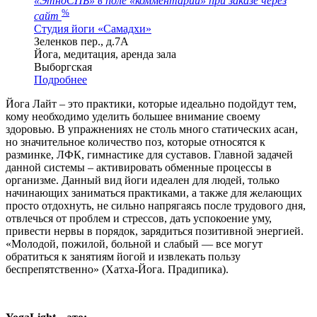
«ЭтноСПБ» в поле «комментарии» при заказе через
%
сайт
Студия йоги «Самадхи»
Зеленков пер., д.7А
Йога, медитация, аренда зала
Выборгская
Подробнее
Йога Лайт – это практики, которые идеально подойдут тем,
кому необходимо уделить большее внимание своему
здоровью. В упражнениях не столь много статических асан,
но значительное количество поз, которые относятся к
разминке, ЛФК, гимнастике для суставов. Главной задачей
данной системы – активировать обменные процессы в
организме. Данный вид йоги идеален для людей, только
начинающих заниматься практиками, а также для желающих
просто отдохнуть, не сильно напрягаясь после трудового дня,
отвлечься от проблем и стрессов, дать успокоение уму,
привести нервы в порядок, зарядиться позитивной энергией.
«Молодой, пожилой, больной и слабый — все могут
обратиться к занятиям йогой и извлекать пользу
беспрепятственно» (Хатха-Йога. Прадипика).