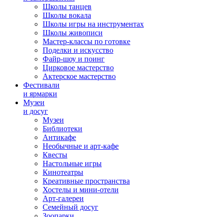
Школы танцев
Школы вокала
Школы игры на инструментах
Школы живописи
Мастер-классы по готовке
Поделки и искусство
Файр-шоу и поинг
Цирковое мастерство
Актерское мастерство
Фестивали
и ярмарки
Музеи
и досуг
Музеи
Библиотеки
Антикафе
Необычные и арт-кафе
Квесты
Настольные игры
Кинотеатры
Креативные пространства
Хостелы и мини-отели
Арт-галереи
Семейный досуг
Зоопарки