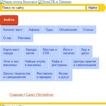
Войти
Каталог мест
Афиша
Туры
Объявления
Статьи
О нас
Реклама
Карта мест
Аренда
Массаж и
Йога и
Ушу и
города
залов
СПА
пилатес
цигун
Этно и эко
Чайные клубы
Кафе и
Центры практик
магазины
и магазины
рестораны
и самопознания
Школы творчества
Фестивали
Музеи
и саморазвития
и ярмарки
и досуг
Главная
Санкт-Петербург