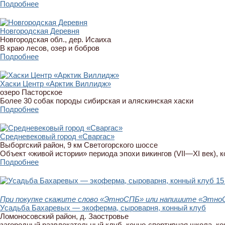
Подробнее
Новгородская Деревня
Новгородская обл., дер. Исаиха
В краю лесов, озер и бобров
Подробнее
Хаски Центр «Арктик Виллидж»
озеро Пасторское
Более 30 собак породы сибирская и аляскинская хаски
Подробнее
Средневековый город «Сваргас»
Выборгский район, 9 км Светогорского шоссе
Объект «живой истории» периода эпохи викингов (VII—XI век), 
Подробнее
1
При покупке скажите слово «ЭтноСПБ» или напишите «ЭтноСП
Усадьба Бахаревых — экоферма, сыроварня, конный клуб
Ломоносовский район, д. Заостровье
загородный развлекательный клуб, конно-спортивная школа, кон