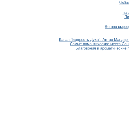
Чайн
на 
Пи
Вегано-сырое
Канал "Бодрость Духа": Антар Мандир 
Самые романтические места Санкт
Благовония и ароматические 