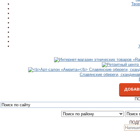
Твор
Славянские обереги, скандина
ДОБАВ
ПО
ПОД