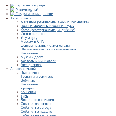
Карта мест города
Рекомендуем!
Скидки и акции для вас
Каталог мест
Магазины (этнические, эко-био, косметика)
Чайные магазины и чайные клубы
Кафе (вегетарианские, индийские)
Йога и пилатес
Ушу и цигун
Массаж и СПА
Центры практик и самопознания
Школы творчества и саморазвития
Фестивали
Музеи и досуг
Хостелы и мини-отели
Аренда залов
Афиша событий
Вся афиша
Тренинги и семинары
Вебинары
Фестивали
Ярмарки
Концерты
Туры
Бесплатные события
События за donation
События на сегодня
События на неделю
События на выходные