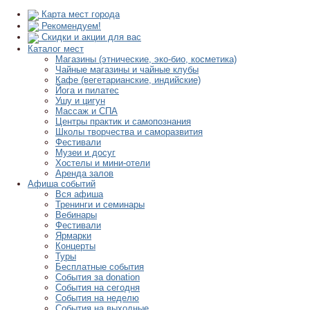
Карта мест города
Рекомендуем!
Скидки и акции для вас
Каталог мест
Магазины (этнические, эко-био, косметика)
Чайные магазины и чайные клубы
Кафе (вегетарианские, индийские)
Йога и пилатес
Ушу и цигун
Массаж и СПА
Центры практик и самопознания
Школы творчества и саморазвития
Фестивали
Музеи и досуг
Хостелы и мини-отели
Аренда залов
Афиша событий
Вся афиша
Тренинги и семинары
Вебинары
Фестивали
Ярмарки
Концерты
Туры
Бесплатные события
События за donation
События на сегодня
События на неделю
События на выходные