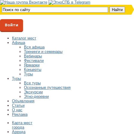
Войти
Каталог мест
Афиша
Вся афиша
Тренинги и семинары
Вебинары
Фестивали
Ярмарки
Концерты
Туры
Туры
Все туры
Осознанные путешествия
Экскурсии
Этно-деревни
Объявления
Статьи
О нас
Реклама
Карта мест
города
Аренда