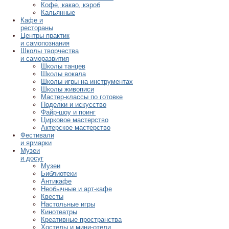
Кофе, какао, кэроб
Кальянные
Кафе и
рестораны
Центры практик
и самопознания
Школы творчества
и саморазвития
Школы танцев
Школы вокала
Школы игры на инструментах
Школы живописи
Мастер-классы по готовке
Поделки и искусство
Файр-шоу и поинг
Цирковое мастерство
Актерское мастерство
Фестивали
и ярмарки
Музеи
и досуг
Музеи
Библиотеки
Антикафе
Необычные и арт-кафе
Квесты
Настольные игры
Кинотеатры
Креативные пространства
Хостелы и мини-отели