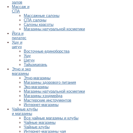
залов
Массаж и
СПА
Массажные салоны
СПА салоны
Салоны красоты
Магазины натуральной косметики
Йога и
пилатес
Ушу и
цигун
Восточные единоборства
Ушу
Цигун
Тайцзицюань
Этно и эко
магазины
Этно-магазины
Магазины здорового питания
Эко-магазины
Магазины натуральной косметики
Магазины хэндмейда
Мастерские инструментов
Интернет-магазины
Чайные клубы
и магазины
Все чайные магазины и клубы
Чайные магазины
Чайные клубы
Интернет-магазины чая