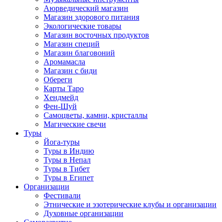
Аюрведический магазин
Магазин здорового питания
Экологические товары
Магазин восточных продуктов
Магазин специй
Магазин благовоний
Аромамасла
Магазин с биди
Обереги
Карты Таро
Хендмейд
Фен-Шуй
Самоцветы, камни, кристаллы
Магические свечи
Туры
Йога-туры
Туры в Индию
Туры в Непал
Туры в Тибет
Туры в Египет
Организации
Фестивали
Этнические и эзотерические клубы и организации
Духовные организации