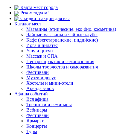
Карта мест города
Рекомендуем!
Скидки и акции для вас
Каталог мест
Магазины (этнические, эко-био, косметика)
Чайные магазины и чайные клубы
Кафе (вегетарианские, индийские)
Йога и пилатес
Ушу и цигун
Массаж и СПА
Центры практик и самопознания
Школы творчества и саморазвития
Фестивали
Музеи и досуг
Хостелы и мини-отели
Аренда залов
Афиша событий
Вся афиша
Тренинги и семинары
Вебинары
Фестивали
Ярмарки
Концерты
Туры