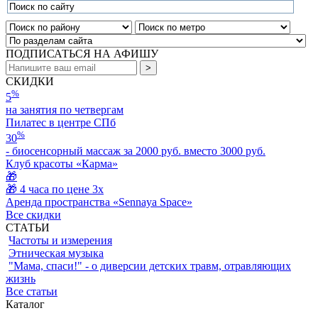
ПОДПИСАТЬСЯ НА АФИШУ
СКИДКИ
%
5
на занятия по четвергам
Пилатес в центре СПб
%
30
- биосенсорный массаж за 2000 руб. вместо 3000 руб.
Клуб красоты «Карма»
🎁
🎁 4 часа по цене 3х
Аренда пространства «Sennaya Space»
Все скидки
СТАТЬИ
Частоты и измерения
Этническая музыка
"Мама, спаси!" - о диверсии детских травм, отравляющих
жизнь
Все статьи
Каталог