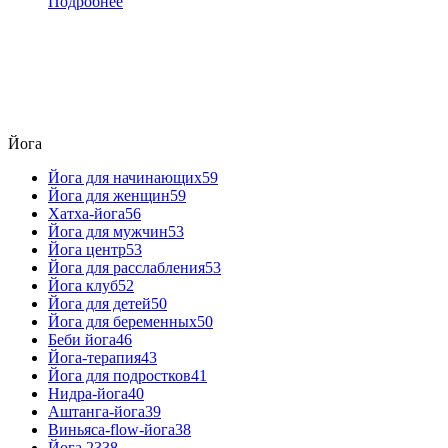
Подробнее
Йога
Йога для начинающих
59
Йога для женщин
59
Хатха-йога
56
Йога для мужчин
53
Йога центр
53
Йога для расслабления
53
Йога клуб
52
Йога для детей
50
Йога для беременных
50
Беби йога
46
Йога-терапия
43
Йога для подростков
41
Нидра-йога
40
Аштанга-йога
39
Виньяса-flow-йога
38
Йога 23
38