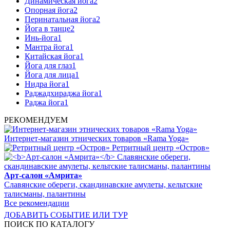
Динамическая йога
2
Опорная йога
2
Перинатальная йога
2
Йога в танце
2
Инь-йога
1
Мантра йога
1
Китайская йога
1
Йога для глаз
1
Йога для лица
1
Нидра йога
1
Раджадхираджа йога
1
Раджа йога
1
РЕКОМЕНДУЕМ
Интернет-магазин этнических товаров «Rama Yoga»
Ретритный центр «Остров»
Арт-салон «Амрита»
Славянские обереги, скандинавские амулеты, кельтские
талисманы, палантины
Все рекомендации
ДОБАВИТЬ СОБЫТИЕ ИЛИ ТУР
ПОИСК ПО КАТАЛОГУ