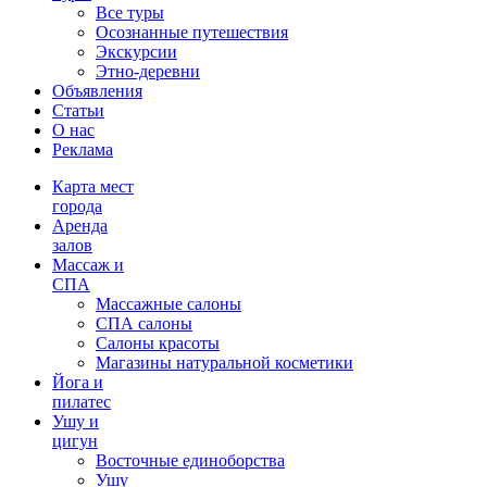
Все туры
Осознанные путешествия
Экскурсии
Этно-деревни
Объявления
Статьи
О нас
Реклама
Карта мест
города
Аренда
залов
Массаж и
СПА
Массажные салоны
СПА салоны
Салоны красоты
Магазины натуральной косметики
Йога и
пилатес
Ушу и
цигун
Восточные единоборства
Ушу