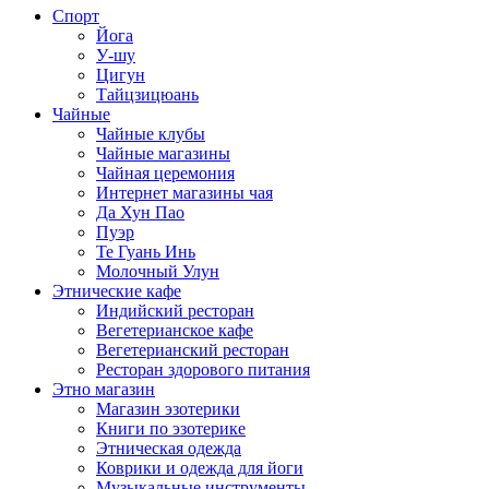
Спорт
Йога
У-шу
Цигун
Тайцзицюань
Чайные
Чайные клубы
Чайные магазины
Чайная церемония
Интернет магазины чая
Да Хун Пао
Пуэр
Те Гуань Инь
Молочный Улун
Этнические кафе
Индийский ресторан
Вегетерианское кафе
Вегетерианский ресторан
Ресторан здорового питания
Этно магазин
Магазин эзотерики
Книги по эзотерике
Этническая одежда
Коврики и одежда для йоги
Музыкальные инструменты