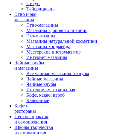
Цигун
Тайцзицюань
Этно и эко
магазины
Этно-магазины
Магазины здорового питания
Эко-магазины
Магазины натуральной косметики
Магазины хэндмейда
Мастерские инструментов
Интернет-магазины
Чайные клубы
и магазины
Все чайные магазины и клубы
Чайные магазины
Чайные клубы
Интернет-магазины чая
Кофе, какао, кэроб
Кальянные
Кафе и
рестораны
Центры практик
и самопознания
Школы творчества
и саморазвития