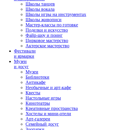
Школы танцев
Школы вокала
Школы игры на инструментах
Школы живописи
Мастер-классы по готовке
Поделки и искусство
Файр-шоу и поинг
Цирковое мастерство
Актерское мастерство
Фестивали
и ярмарки
Музеи
и досуг
Музеи
Библиотеки
Антикафе
Необычные и арт-кафе
Квесты
Настольные игры
Кинотеатры
Креативные пространства
Хостелы и мини-отели
Арт-галереи
Семейный досуг
Зоопарки