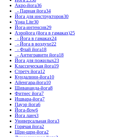
Акро-йога
36
- Парная йога
34
Йога для инструкторов
30
Yoga Lite
30
Йога-интенсив
29
Аэройога (йога в гамаках)
25
- Йога в гамаках
24
- Йога в воздухе
22
- Флай йога
18
- Антигравити йога
18
Йога для пожилых
23
Классическая йога
19
Стретч йога
12
Кундалини-йога
10
Айенгара-йога
10
Шивананда-йога
8
Фитнес йога
7
Ишвара-йога
7
Пауэр йога
6
Йога-flow
6
Йога ланч
3
Универсальная йога
3
Горячая йога
2
Шри-шри-йога
2