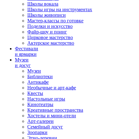
Школы вокала
Школы игры на инструментах
Школы живописи
Мастер-классы по готовке
Поделки и искусство
Файр-шоу и поинг
Цирковое мастерство
Актерское мастерство
Фестивали
и ярмарки
Музеи
и досуг
Музеи
Библиотеки
Антикафе
Необычные и арт-кафе
Квесты
Настольные игры
Кинотеатры
Креативные пространства
Хостелы и мини-отели
Арт-галереи
Семейный досуг
Зоопарки
Этно-деревни