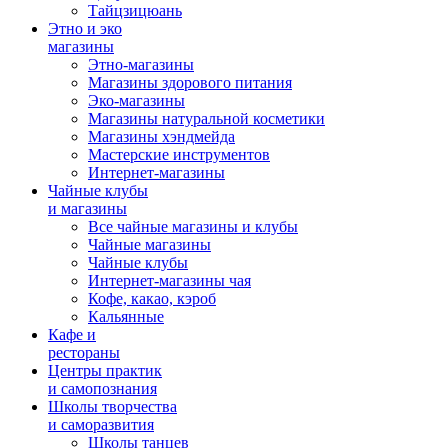
Тайцзицюань
Этно и эко
магазины
Этно-магазины
Магазины здорового питания
Эко-магазины
Магазины натуральной косметики
Магазины хэндмейда
Мастерские инструментов
Интернет-магазины
Чайные клубы
и магазины
Все чайные магазины и клубы
Чайные магазины
Чайные клубы
Интернет-магазины чая
Кофе, какао, кэроб
Кальянные
Кафе и
рестораны
Центры практик
и самопознания
Школы творчества
и саморазвития
Школы танцев