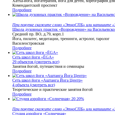
Хатха-йога, йогатерапия, йога для детей, хореография для
Комендантский проспект
Подробнее
При покупке скажите слово «ЭтноСПБ» или напишите «Э
Школа духовных практик «Возрождение» на Васильевско
Средний пр. ВО, д.79, корп.1
Йога, пилатес, медитации, тренинги, астролог, таролог
Василеостровская
Подробнее
Сеть школ йоги «ЁGA»
29 объектов (смотреть все)
Занятия йогой, путешествия и семинары
Подробнее
Сеть школ йоги «Аштанга Йога Центр»
4 объекта (смотреть все)
Теоретические и практические занятия йогой
Подробнее
20
20%
При покупке скажите слово «ЭтноСПБ» или напишите «Э
Студия аэройоги «Солнечная»