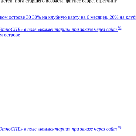
 детей, йога старшего возраста, фитнес барре, стретчинг
30
30% на клубную карту на 6 месяцев, 20% на клубн
%
тноСПБ» в поле «комментарии» при заказе через сайт
м острове
%
тноСПБ» в поле «комментарии» при заказе через сайт