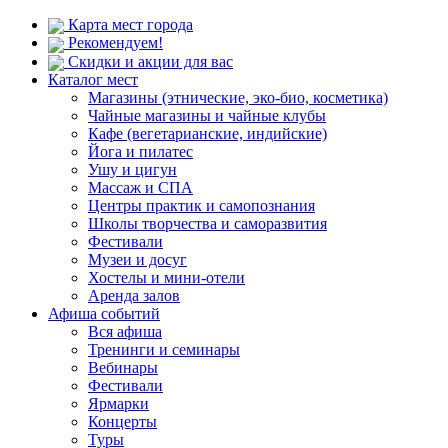
Карта мест города
Рекомендуем!
Скидки и акции для вас
Каталог мест
Магазины (этнические, эко-био, косметика)
Чайные магазины и чайные клубы
Кафе (вегетарианские, индийские)
Йога и пилатес
Ушу и цигун
Массаж и СПА
Центры практик и самопознания
Школы творчества и саморазвития
Фестивали
Музеи и досуг
Хостелы и мини-отели
Аренда залов
Афиша событий
Вся афиша
Тренинги и семинары
Вебинары
Фестивали
Ярмарки
Концерты
Туры