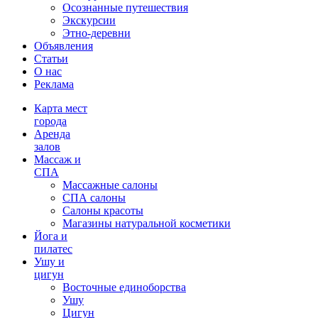
Осознанные путешествия
Экскурсии
Этно-деревни
Объявления
Статьи
О нас
Реклама
Карта мест
города
Аренда
залов
Массаж и
СПА
Массажные салоны
СПА салоны
Салоны красоты
Магазины натуральной косметики
Йога и
пилатес
Ушу и
цигун
Восточные единоборства
Ушу
Цигун