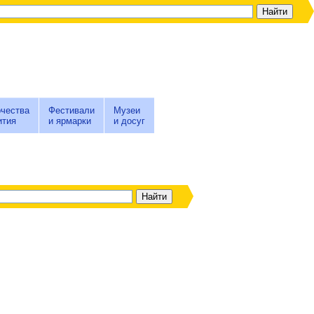
чества
Фестивали
Музеи
ития
и ярмарки
и досуг