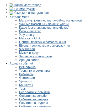
Карта мест города
Рекомендуем!
Скидки и акции для вас
Каталог мест
Магазины (этнические, эко-био, косметика)
Чайные магазины и чайные клубы
Кафе (вегетарианские, индийские)
Йога и пилатес
Ушу и цигун
Массаж и СПА
Центры практик и самопознания
Школы творчества и саморазвития
Фестивали
Музеи и досуг
Хостелы и мини-отели
Аренда залов
Афиша событий
Вся афиша
Тренинги и семинары
Вебинары
Фестивали
Ярмарки
Концерты
Туры
Бесплатные события
События за donation
События на сегодня
События на неделю
События на выходные