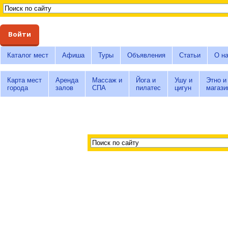
Войти
Каталог мест
Афиша
Туры
Объявления
Статьи
О н
Карта мест
Аренда
Массаж и
Йога и
Ушу и
Этно и
города
залов
СПА
пилатес
цигун
магази