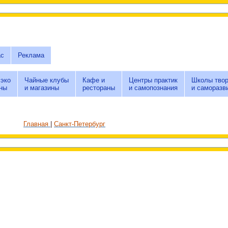
ас
Реклама
 эко
Чайные клубы
Кафе и
Центры практик
Школы твор
ны
и магазины
рестораны
и самопознания
и саморазв
Главная
Санкт-Петербург