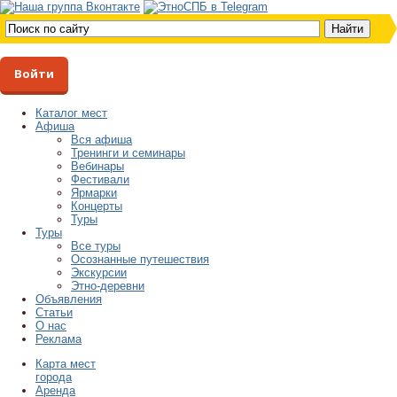
Войти
Каталог мест
Афиша
Вся афиша
Тренинги и семинары
Вебинары
Фестивали
Ярмарки
Концерты
Туры
Туры
Все туры
Осознанные путешествия
Экскурсии
Этно-деревни
Объявления
Статьи
О нас
Реклама
Карта мест
города
Аренда