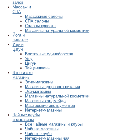
залов
Массаж и
СПА
Массажные салоны
СПА салоны
Салоны красоты
Магазины натуральной косметики
Йога и
пилатес
Ушу и
цигун
Восточные единоборства
Ушу
Цигун
Тайцзицюань
Этно и эко
магазины
Этно-магазины
Магазины здорового питания
Эко-магазины
Магазины натуральной косметики
Магазины хэндмейда
Мастерские инструментов
Интернет-магазины
Чайные клубы
и магазины
Все чайные магазины и клубы
Чайные магазины
Чайные клубы
Интернет-магазины чая