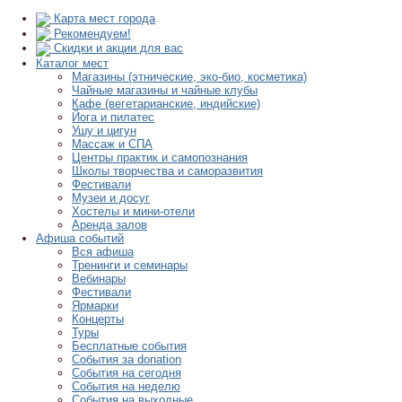
Карта мест города
Рекомендуем!
Скидки и акции для вас
Каталог мест
Магазины (этнические, эко-био, косметика)
Чайные магазины и чайные клубы
Кафе (вегетарианские, индийские)
Йога и пилатес
Ушу и цигун
Массаж и СПА
Центры практик и самопознания
Школы творчества и саморазвития
Фестивали
Музеи и досуг
Хостелы и мини-отели
Аренда залов
Афиша событий
Вся афиша
Тренинги и семинары
Вебинары
Фестивали
Ярмарки
Концерты
Туры
Бесплатные события
События за donation
События на сегодня
События на неделю
События на выходные