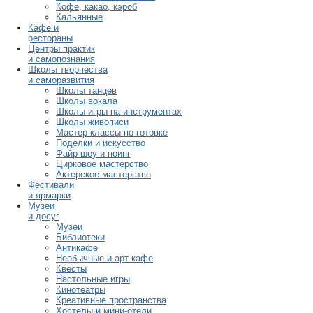
Кофе, какао, кэроб
Кальянные
Кафе и
рестораны
Центры практик
и самопознания
Школы творчества
и саморазвития
Школы танцев
Школы вокала
Школы игры на инструментах
Школы живописи
Мастер-классы по готовке
Поделки и искусство
Файр-шоу и поинг
Цирковое мастерство
Актерское мастерство
Фестивали
и ярмарки
Музеи
и досуг
Музеи
Библиотеки
Антикафе
Необычные и арт-кафе
Квесты
Настольные игры
Кинотеатры
Креативные пространства
Хостелы и мини-отели