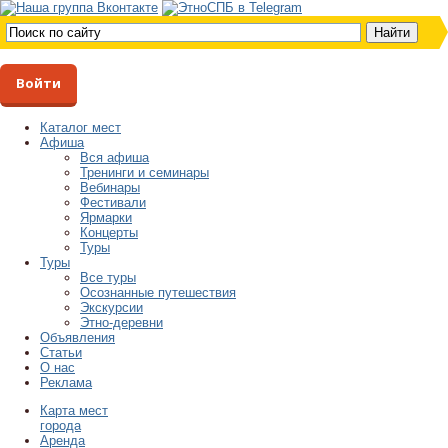
Войти
Каталог мест
Афиша
Вся афиша
Тренинги и семинары
Вебинары
Фестивали
Ярмарки
Концерты
Туры
Туры
Все туры
Осознанные путешествия
Экскурсии
Этно-деревни
Объявления
Статьи
О нас
Реклама
Карта мест
города
Аренда