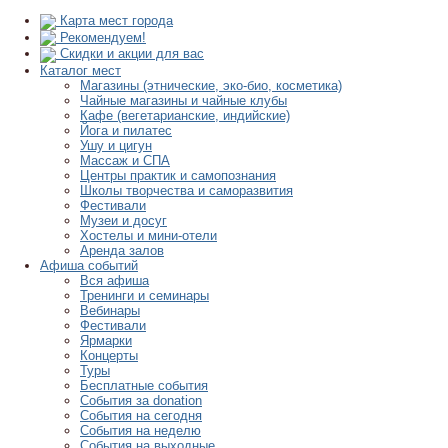
Карта мест города
Рекомендуем!
Скидки и акции для вас
Каталог мест
Магазины (этнические, эко-био, косметика)
Чайные магазины и чайные клубы
Кафе (вегетарианские, индийские)
Йога и пилатес
Ушу и цигун
Массаж и СПА
Центры практик и самопознания
Школы творчества и саморазвития
Фестивали
Музеи и досуг
Хостелы и мини-отели
Аренда залов
Афиша событий
Вся афиша
Тренинги и семинары
Вебинары
Фестивали
Ярмарки
Концерты
Туры
Бесплатные события
События за donation
События на сегодня
События на неделю
События на выходные