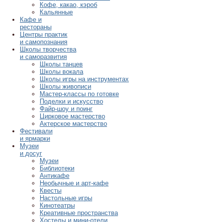
Кофе, какао, кэроб
Кальянные
Кафе и
рестораны
Центры практик
и самопознания
Школы творчества
и саморазвития
Школы танцев
Школы вокала
Школы игры на инструментах
Школы живописи
Мастер-классы по готовке
Поделки и искусство
Файр-шоу и поинг
Цирковое мастерство
Актерское мастерство
Фестивали
и ярмарки
Музеи
и досуг
Музеи
Библиотеки
Антикафе
Необычные и арт-кафе
Квесты
Настольные игры
Кинотеатры
Креативные пространства
Хостелы и мини-отели