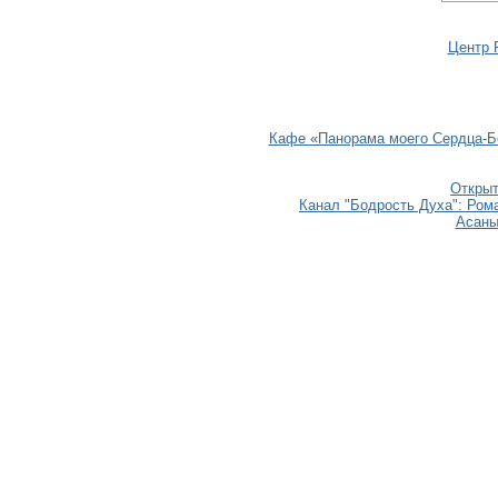
Центр 
Кафе «Панорама моего Сердца-Без
Откры
Канал "Бодрость Духа": Ром
Асаны 