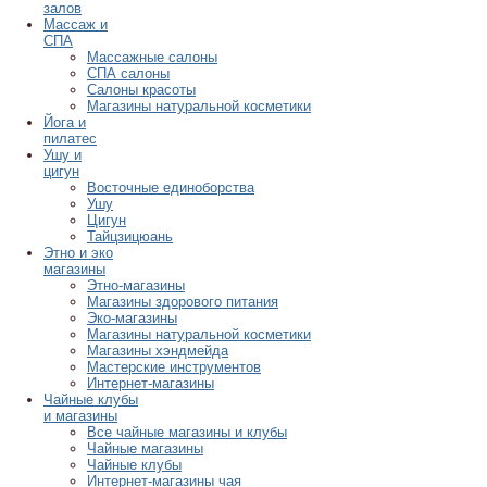
залов
Массаж и
СПА
Массажные салоны
СПА салоны
Салоны красоты
Магазины натуральной косметики
Йога и
пилатес
Ушу и
цигун
Восточные единоборства
Ушу
Цигун
Тайцзицюань
Этно и эко
магазины
Этно-магазины
Магазины здорового питания
Эко-магазины
Магазины натуральной косметики
Магазины хэндмейда
Мастерские инструментов
Интернет-магазины
Чайные клубы
и магазины
Все чайные магазины и клубы
Чайные магазины
Чайные клубы
Интернет-магазины чая