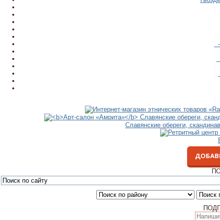
-
-
Славянские обереги, скандина
ДОБАВ
ПО
ПОД