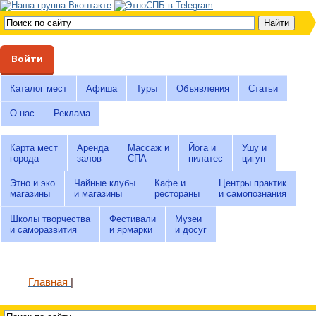
Войти
Каталог мест
Афиша
Туры
Объявления
Статьи
О нас
Реклама
Карта мест
Аренда
Массаж и
Йога и
Ушу и
города
залов
СПА
пилатес
цигун
Этно и эко
Чайные клубы
Кафе и
Центры практик
магазины
и магазины
рестораны
и самопознания
Школы творчества
Фестивали
Музеи
и саморазвития
и ярмарки
и досуг
Главная