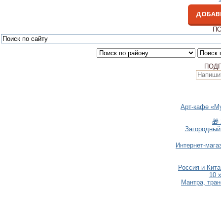
ДОБАВ
ПО
ПОД
Арт-кафе «М
🎁
Загородный
Интернет-мага
Россия и Кит
10 
Мантра, тра