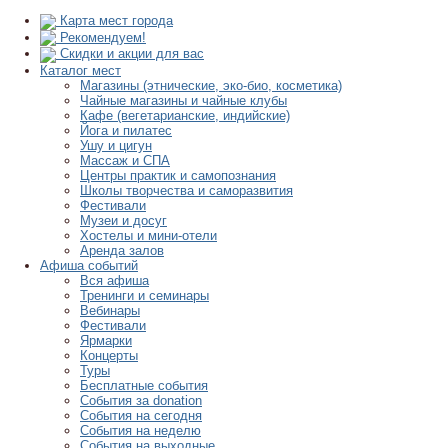
Карта мест города
Рекомендуем!
Скидки и акции для вас
Каталог мест
Магазины (этнические, эко-био, косметика)
Чайные магазины и чайные клубы
Кафе (вегетарианские, индийские)
Йога и пилатес
Ушу и цигун
Массаж и СПА
Центры практик и самопознания
Школы творчества и саморазвития
Фестивали
Музеи и досуг
Хостелы и мини-отели
Аренда залов
Афиша событий
Вся афиша
Тренинги и семинары
Вебинары
Фестивали
Ярмарки
Концерты
Туры
Бесплатные события
События за donation
События на сегодня
События на неделю
События на выходные