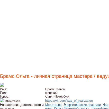
Брамс Ольга - личная страница мастера / веду
Имя:
Брамс Ольга
Пол:
женский
Город:
Санкт-Петербург
https://vk.com/way_of_realization
ВКонтакте
Направления деятельности и
Медитация
,
Энергетические практики
,
Нас
интересы
игры
,
Игра «Денежный поток»
,
Лила-Чакра