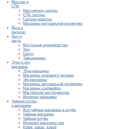
Массаж и
СПА
Массажные салоны
СПА салоны
Салоны красоты
Магазины натуральной косметики
Йога и
пилатес
Ушу и
цигун
Восточные единоборства
Ушу
Цигун
Тайцзицюань
Этно и эко
магазины
Этно-магазины
Магазины здорового питания
Эко-магазины
Магазины натуральной косметики
Магазины хэндмейда
Мастерские инструментов
Интернет-магазины
Чайные клубы
и магазины
Все чайные магазины и клубы
Чайные магазины
Чайные клубы
Интернет-магазины чая
Кофе, какао, кэроб