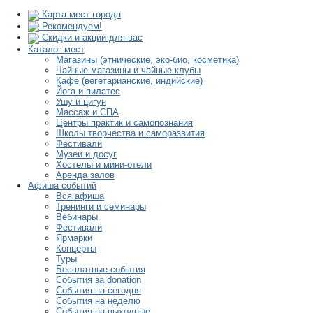
Карта мест города
Рекомендуем!
Скидки и акции для вас
Каталог мест
Магазины (этнические, эко-био, косметика)
Чайные магазины и чайные клубы
Кафе (вегетарианские, индийские)
Йога и пилатес
Ушу и цигун
Массаж и СПА
Центры практик и самопознания
Школы творчества и саморазвития
Фестивали
Музеи и досуг
Хостелы и мини-отели
Аренда залов
Афиша событий
Вся афиша
Тренинги и семинары
Вебинары
Фестивали
Ярмарки
Концерты
Туры
Бесплатные события
События за donation
События на сегодня
События на неделю
События на выходные