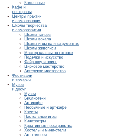
Кальянные
Кафе и
рестораны
Центры практик
и самопознания
Школы творчества
и саморазвития
Школы танцев
Школы вокала
Школы игры на инструментах
Школы живописи
Мастер-классы по готовке
Поделки и искусство
Файр-шоу и поинг
Цирковое мастерство
Актерское мастерство
Фестивали
и ярмарки
Музеи
и досуг
Музеи
Библиотеки
Антикафе
Необычные и арт-кафе
Квесты
Настольные игры
Кинотеатры
Креативные пространства
Хостелы и мини-отели
Арт-галереи