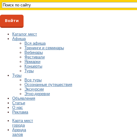
Войти
Каталог мест
Афиша
Вся афиша
Тренинги и семинары
Вебинары
Фестивали
Ярмарки
Концерты
Туры
Туры
Все туры
Осознанные путешествия
Экскурсии
Этно-деревни
Объявления
Статьи
О нас
Реклама
Карта мест
города
Аренда
залов