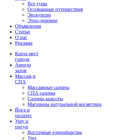
Все туры
Осознанные путешествия
Экскурсии
Этно-деревни
Объявления
Статьи
О нас
Реклама
Карта мест
города
Аренда
залов
Массаж и
СПА
Массажные салоны
СПА салоны
Салоны красоты
Магазины натуральной косметики
Йога и
пилатес
Ушу и
цигун
Восточные единоборства
Ушу