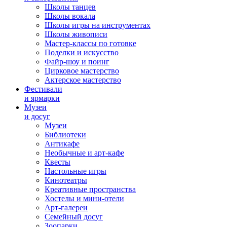
Школы танцев
Школы вокала
Школы игры на инструментах
Школы живописи
Мастер-классы по готовке
Поделки и искусство
Файр-шоу и поинг
Цирковое мастерство
Актерское мастерство
Фестивали
и ярмарки
Музеи
и досуг
Музеи
Библиотеки
Антикафе
Необычные и арт-кафе
Квесты
Настольные игры
Кинотеатры
Креативные пространства
Хостелы и мини-отели
Арт-галереи
Семейный досуг
Зоопарки