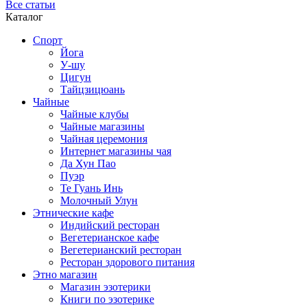
Все статьи
Каталог
Спорт
Йога
У-шу
Цигун
Тайцзицюань
Чайные
Чайные клубы
Чайные магазины
Чайная церемония
Интернет магазины чая
Да Хун Пао
Пуэр
Те Гуань Инь
Молочный Улун
Этнические кафе
Индийский ресторан
Вегетерианское кафе
Вегетерианский ресторан
Ресторан здорового питания
Этно магазин
Магазин эзотерики
Книги по эзотерике