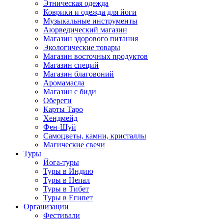
Этническая одежда
Коврики и одежда для йоги
Музыкальные инструменты
Аюрведический магазин
Магазин здорового питания
Экологические товары
Магазин восточных продуктов
Магазин специй
Магазин благовоний
Аромамасла
Магазин с биди
Обереги
Карты Таро
Хендмейд
Фен-Шуй
Самоцветы, камни, кристаллы
Магические свечи
Туры
Йога-туры
Туры в Индию
Туры в Непал
Туры в Тибет
Туры в Египет
Организации
Фестивали