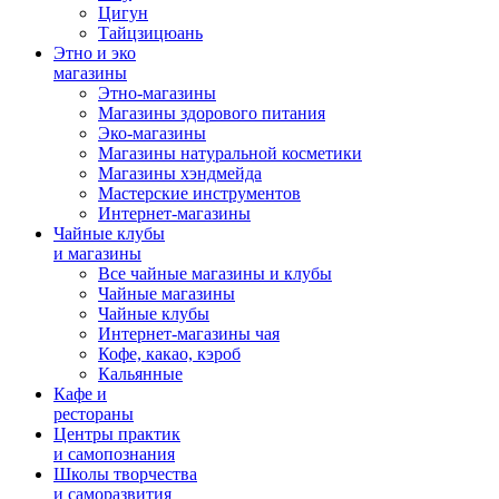
Цигун
Тайцзицюань
Этно и эко
магазины
Этно-магазины
Магазины здорового питания
Эко-магазины
Магазины натуральной косметики
Магазины хэндмейда
Мастерские инструментов
Интернет-магазины
Чайные клубы
и магазины
Все чайные магазины и клубы
Чайные магазины
Чайные клубы
Интернет-магазины чая
Кофе, какао, кэроб
Кальянные
Кафе и
рестораны
Центры практик
и самопознания
Школы творчества
и саморазвития