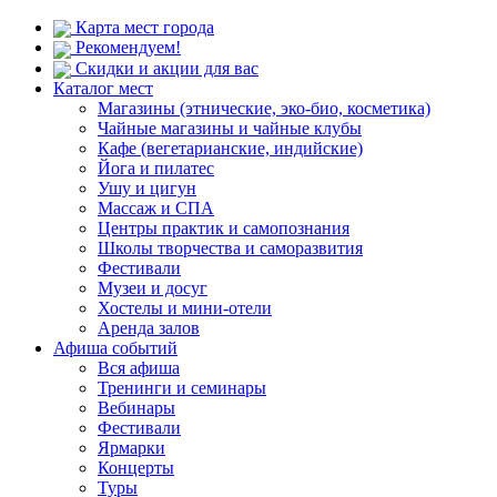
Карта мест города
Рекомендуем!
Скидки и акции для вас
Каталог мест
Магазины (этнические, эко-био, косметика)
Чайные магазины и чайные клубы
Кафе (вегетарианские, индийские)
Йога и пилатес
Ушу и цигун
Массаж и СПА
Центры практик и самопознания
Школы творчества и саморазвития
Фестивали
Музеи и досуг
Хостелы и мини-отели
Аренда залов
Афиша событий
Вся афиша
Тренинги и семинары
Вебинары
Фестивали
Ярмарки
Концерты
Туры