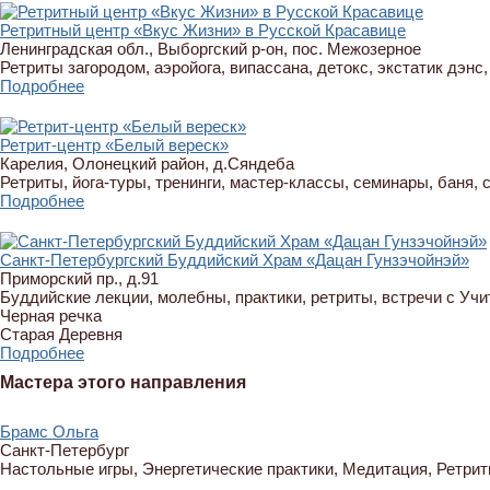
Ретритный центр «Вкус Жизни» в Русской Красавице
Ленинградская обл., Выборгский р-он, пос. Межозерное
Ретриты загородом, аэройога, випассана, детокс, экстатик дэнс,
Подробнее
Ретрит-центр «Белый вереск»
Карелия, Олонецкий район, д.Сяндеба
Ретриты, йога-туры, тренинги, мастер-классы, семинары, баня, 
Подробнее
Санкт-Петербургский Буддийский Храм «Дацан Гунзэчойнэй»
Приморский пр., д.91
Буддийские лекции, молебны, практики, ретриты, встречи с Уч
Черная речка
Старая Деревня
Подробнее
Мастера этого направления
Брамс Ольга
Санкт-Петербург
Настольные игры, Энергетические практики, Медитация, Ретри