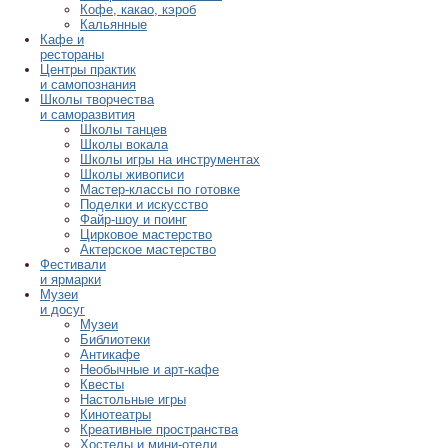
Кофе, какао, кэроб
Кальянные
Кафе и
рестораны
Центры практик
и самопознания
Школы творчества
и саморазвития
Школы танцев
Школы вокала
Школы игры на инструментах
Школы живописи
Мастер-классы по готовке
Поделки и искусство
Файр-шоу и поинг
Цирковое мастерство
Актерское мастерство
Фестивали
и ярмарки
Музеи
и досуг
Музеи
Библиотеки
Антикафе
Необычные и арт-кафе
Квесты
Настольные игры
Кинотеатры
Креативные пространства
Хостелы и мини-отели