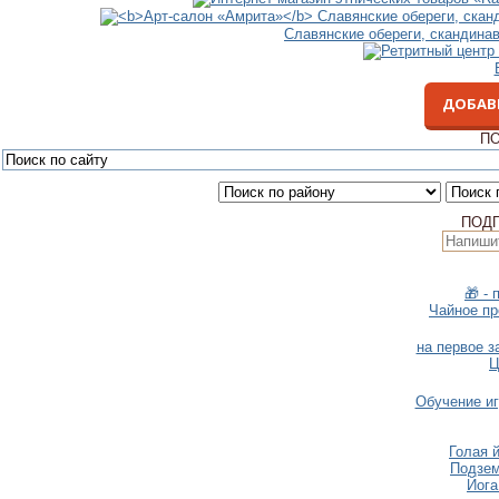
Славянские обереги, скандина
ДОБАВ
ПО
ПОД
🎁 - 
Чайное пр
на первое з
Ц
Обучение и
Голая й
Подзем
Йога