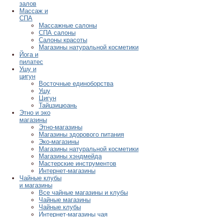
залов
Массаж и
СПА
Массажные салоны
СПА салоны
Салоны красоты
Магазины натуральной косметики
Йога и
пилатес
Ушу и
цигун
Восточные единоборства
Ушу
Цигун
Тайцзицюань
Этно и эко
магазины
Этно-магазины
Магазины здорового питания
Эко-магазины
Магазины натуральной косметики
Магазины хэндмейда
Мастерские инструментов
Интернет-магазины
Чайные клубы
и магазины
Все чайные магазины и клубы
Чайные магазины
Чайные клубы
Интернет-магазины чая