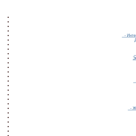
- Инте
Э
-
- Ж