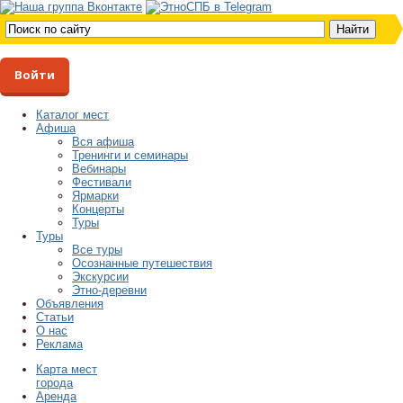
Войти
Каталог мест
Афиша
Вся афиша
Тренинги и семинары
Вебинары
Фестивали
Ярмарки
Концерты
Туры
Туры
Все туры
Осознанные путешествия
Экскурсии
Этно-деревни
Объявления
Статьи
О нас
Реклама
Карта мест
города
Аренда