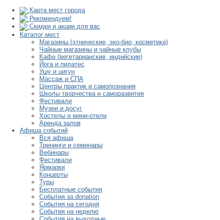
Карта мест города
Рекомендуем!
Скидки и акции для вас
Каталог мест
Магазины (этнические, эко-био, косметика)
Чайные магазины и чайные клубы
Кафе (вегетарианские, индийские)
Йога и пилатес
Ушу и цигун
Массаж и СПА
Центры практик и самопознания
Школы творчества и саморазвития
Фестивали
Музеи и досуг
Хостелы и мини-отели
Аренда залов
Афиша событий
Вся афиша
Тренинги и семинары
Вебинары
Фестивали
Ярмарки
Концерты
Туры
Бесплатные события
События за donation
События на сегодня
События на неделю
События на выходные