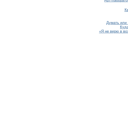
Арт-лаборат
К
Думать или
Куда
«Я не верю в в