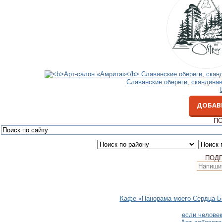
Славянские обереги, скандина
ДОБАВ
ПО
ПОД
Кафе «Панорама моего Сердца-Без
если челове