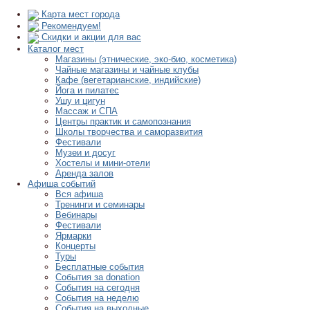
Карта мест города
Рекомендуем!
Скидки и акции для вас
Каталог мест
Магазины (этнические, эко-био, косметика)
Чайные магазины и чайные клубы
Кафе (вегетарианские, индийские)
Йога и пилатес
Ушу и цигун
Массаж и СПА
Центры практик и самопознания
Школы творчества и саморазвития
Фестивали
Музеи и досуг
Хостелы и мини-отели
Аренда залов
Афиша событий
Вся афиша
Тренинги и семинары
Вебинары
Фестивали
Ярмарки
Концерты
Туры
Бесплатные события
События за donation
События на сегодня
События на неделю
События на выходные