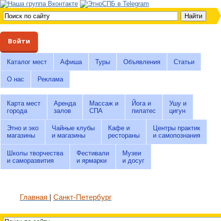
Войти
Каталог мест
Афиша
Туры
Объявления
Статьи
О нас
Реклама
Карта мест
Аренда
Массаж и
Йога и
Ушу и
города
залов
СПА
пилатес
цигун
Этно и эко
Чайные клубы
Кафе и
Центры практик
магазины
и магазины
рестораны
и самопознания
Школы творчества
Фестивали
Музеи
и саморазвития
и ярмарки
и досуг
Главная
Санкт-Петербург