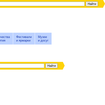
чества
Фестивали
Музеи
ития
и ярмарки
и досуг