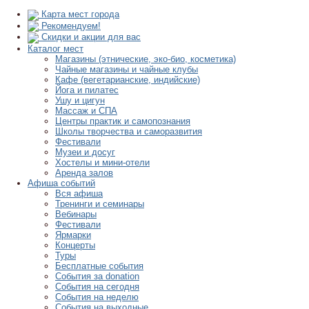
Карта мест города
Рекомендуем!
Скидки и акции для вас
Каталог мест
Магазины (этнические, эко-био, косметика)
Чайные магазины и чайные клубы
Кафе (вегетарианские, индийские)
Йога и пилатес
Ушу и цигун
Массаж и СПА
Центры практик и самопознания
Школы творчества и саморазвития
Фестивали
Музеи и досуг
Хостелы и мини-отели
Аренда залов
Афиша событий
Вся афиша
Тренинги и семинары
Вебинары
Фестивали
Ярмарки
Концерты
Туры
Бесплатные события
События за donation
События на сегодня
События на неделю
События на выходные