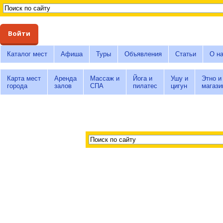
Войти
Каталог мест
Афиша
Туры
Объявления
Статьи
О н
Карта мест
Аренда
Массаж и
Йога и
Ушу и
Этно и
города
залов
СПА
пилатес
цигун
магази