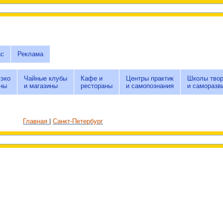
ас
Реклама
 эко
Чайные клубы
Кафе и
Центры практик
Школы твор
ны
и магазины
рестораны
и самопознания
и саморазв
Главная
Санкт-Петербург