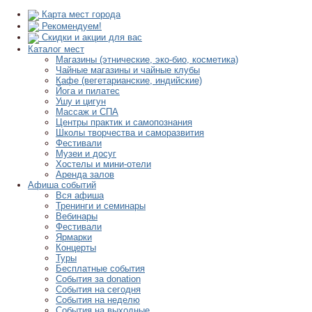
Карта мест города
Рекомендуем!
Скидки и акции для вас
Каталог мест
Магазины (этнические, эко-био, косметика)
Чайные магазины и чайные клубы
Кафе (вегетарианские, индийские)
Йога и пилатес
Ушу и цигун
Массаж и СПА
Центры практик и самопознания
Школы творчества и саморазвития
Фестивали
Музеи и досуг
Хостелы и мини-отели
Аренда залов
Афиша событий
Вся афиша
Тренинги и семинары
Вебинары
Фестивали
Ярмарки
Концерты
Туры
Бесплатные события
События за donation
События на сегодня
События на неделю
События на выходные