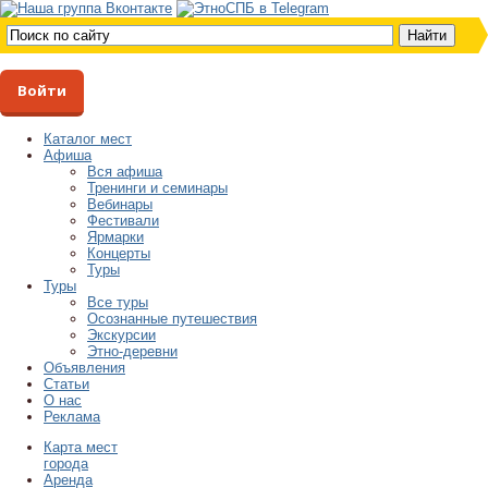
Войти
Каталог мест
Афиша
Вся афиша
Тренинги и семинары
Вебинары
Фестивали
Ярмарки
Концерты
Туры
Туры
Все туры
Осознанные путешествия
Экскурсии
Этно-деревни
Объявления
Статьи
О нас
Реклама
Карта мест
города
Аренда