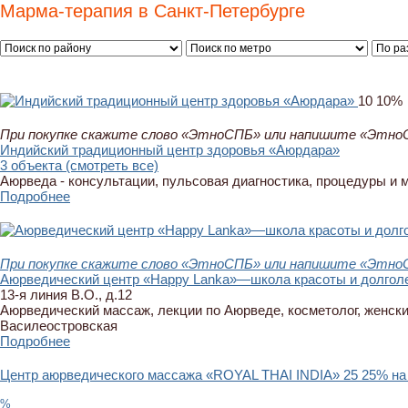
Марма-терапия в Санкт-Петербурге
10
10%
При покупке скажите слово «ЭтноСПБ» или напишите «ЭтноСП
Индийский традиционный центр здоровья «Аюрдара»
3 объекта (смотреть все)
Аюрведа - консультации, пульсовая диагностика, процедуры и 
Подробнее
При покупке скажите слово «ЭтноСПБ» или напишите «ЭтноСП
Аюрведический центр «Happy Lanka»—школа красоты и долгол
13-я линия В.О., д.12
Аюрведический массаж, лекции по Аюрведе, косметолог, женские
Василеостровская
Подробнее
Центр аюрведического массажа «ROYAL THAI INDIA»
25
25% на
%