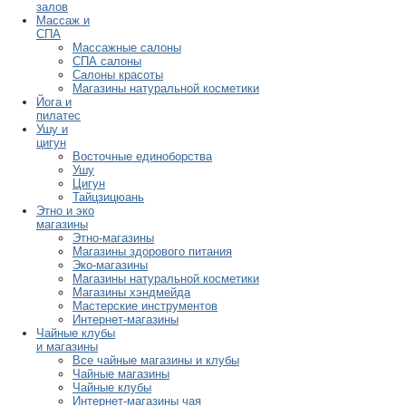
залов
Массаж и
СПА
Массажные салоны
СПА салоны
Салоны красоты
Магазины натуральной косметики
Йога и
пилатес
Ушу и
цигун
Восточные единоборства
Ушу
Цигун
Тайцзицюань
Этно и эко
магазины
Этно-магазины
Магазины здорового питания
Эко-магазины
Магазины натуральной косметики
Магазины хэндмейда
Мастерские инструментов
Интернет-магазины
Чайные клубы
и магазины
Все чайные магазины и клубы
Чайные магазины
Чайные клубы
Интернет-магазины чая