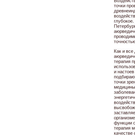
Воздейств
точки про
древнеинд
воздейств
глубокое.
Петербург
аюрведич
проводим
точностью
Как и все
аюрведиче
терапия п
использо
и настоев
подбираю
точки зре
медицины
заболеван
энергетич
воздейст
высвобож
заставляе
организме
функции о
терапия м
качестве 