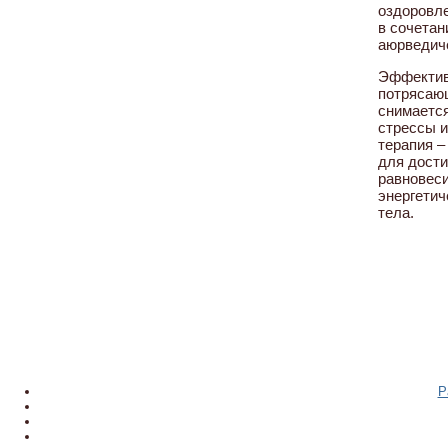
оздоровле
в сочетан
аюрведич
Эффектив
потрясаю
снимается
стрессы и
терапия –
для дост
равновеси
энергетич
тела.
Р