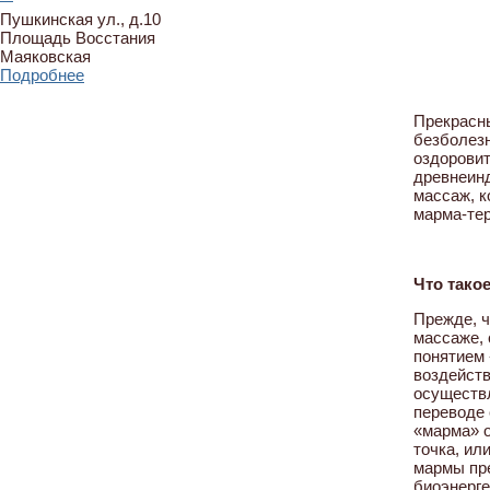
Пушкинская ул., д.10
Площадь Восстания
Маяковская
Подробнее
Прекрасн
безболез
оздоровит
древнеинд
массаж, к
марма-тер
Что тако
Прежде, ч
массаже, 
понятием
воздейств
осуществл
переводе 
«марма» о
точка, или
мармы пр
биоэнерге