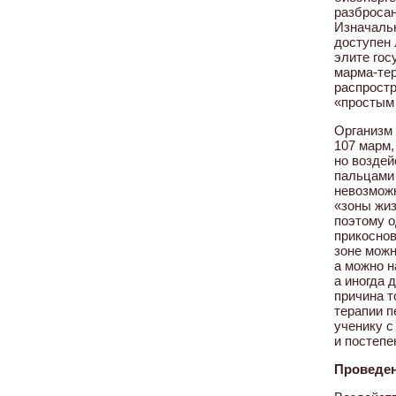
разбросан
Изначаль
доступен 
элите гос
марма-тер
распростр
«простым
Организм 
107 марм,
но воздей
пальцами
невозможн
«зоны жиз
поэтому 
прикосно
зоне можн
а можно н
а иногда 
причина т
терапии п
ученику 
и постепе
Проведен