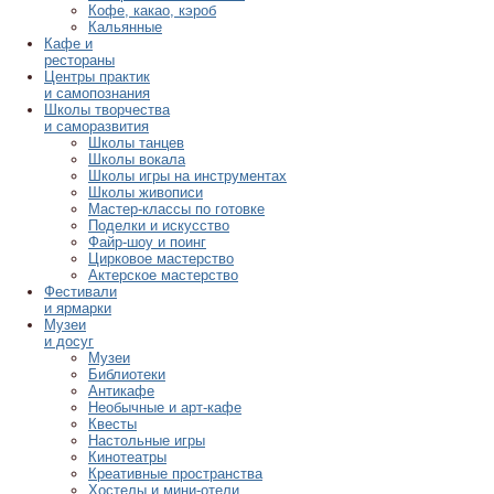
Кофе, какао, кэроб
Кальянные
Кафе и
рестораны
Центры практик
и самопознания
Школы творчества
и саморазвития
Школы танцев
Школы вокала
Школы игры на инструментах
Школы живописи
Мастер-классы по готовке
Поделки и искусство
Файр-шоу и поинг
Цирковое мастерство
Актерское мастерство
Фестивали
и ярмарки
Музеи
и досуг
Музеи
Библиотеки
Антикафе
Необычные и арт-кафе
Квесты
Настольные игры
Кинотеатры
Креативные пространства
Хостелы и мини-отели