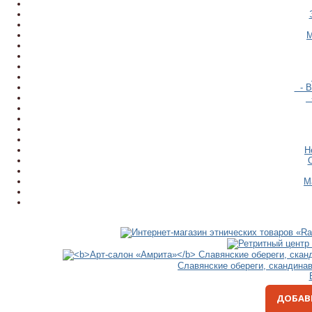
М
- В
-
Н
М
Славянские обереги, скандина
ДОБАВ