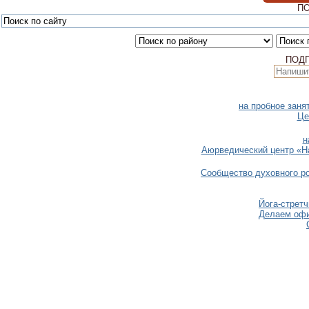
ПО
ПОД
на пробное заня
Це
н
Аюрведический центр «H
Сообщество духовного ро
Йога-стретч
Делаем офи