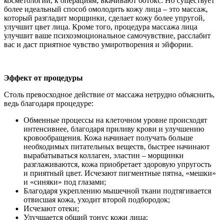
косметологии, к операциям, вкачивают ботокс. Но существует
более идеальный способ омолодить кожу лица – это массаж,
который разгладит морщинки, сделает кожу более упругой,
улучшит цвет лица. Кроме того, процедура массажа лица
улучшит ваше психоэмоциональное самочувствие, расслабит
вас и даст приятное чувство умиротворения и эйфории.
Эффект от процедуры
Столь превосходное действие от массажа нетрудно объяснить,
ведь благодаря процедуре:
Обменные процессы на клеточном уровне происходят
интенсивнее, благодаря приливу крови и улучшению
кровообращения. Кожа начинает получать больше
необходимых питательных веществ, быстрее начинают
вырабатываться коллаген, эластин – морщинки
разглаживаются, кожа приобретает здоровую упругость
и приятный цвет. Исчезают пигментные пятна, «мешки»
и «синяки» под глазами;
Благодаря укреплению мышечной ткани подтягивается
отвисшая кожа, уходит второй подбородок;
Исчезают отеки;
Улучшается общий тонус кожи лица;