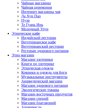
Чайные магазины
Чайная церемония
Интернет магазины чая
Да Хун Пао
Пуэр
Те Гуань Инь
Молочный Улун
Этнические кафе
Индийский ресторан
Вегетерианское кафе
Вегетерианский ресторан
Ресторан здорового питания
Этно магазин
Магазин эзотерики
Книги по эзотерике
Этническая одежда
Коврики и одежда для йоги
Музыкальные инструменты
Аюрведический магазин
Магазин здорового питания
Экологические товары
Магазин восточных продуктов
Магазин специй
Магазин благовоний
Аромамасла