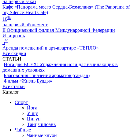
на первый заказ
Кафе «Панорама моего Сердца-Безмолвия» (The Panorama of
my Silence-Heart Cafe)
%
10
на первый абонемент
II Официальный филиал Международной Федерации
Илицюань
%
5
Аренда помещений в арт-квартире «ТЕПЛО»
Все скидки
СТАТЬИ
Йога для ВСЕХ! Упражнения йоги для начинающих в
домашних условиях
Благовония - значения ароматов (сандал)
Фильм «Жизнь Будды»
Все статьи
Каталог
Спорт
Йога
У-шу
Цигун
Тайцзицюань
Чайные
Чайные клубы