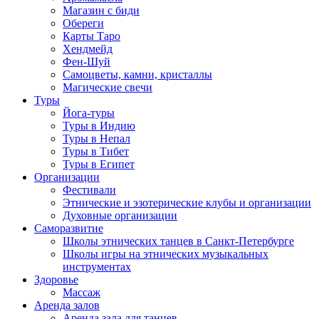
Магазин с биди
Обереги
Карты Таро
Хендмейд
Фен-Шуй
Самоцветы, камни, кристаллы
Магические свечи
Туры
Йога-туры
Туры в Индию
Туры в Непал
Туры в Тибет
Туры в Египет
Организации
Фестивали
Этнические и эзотерические клубы и организации
Духовные организации
Саморазвитие
Школы этнических танцев в Санкт-Петербурге
Школы игры на этнических музыкальных
инструментах
Здоровье
Массаж
Аренда залов
Аренда зала для танцев