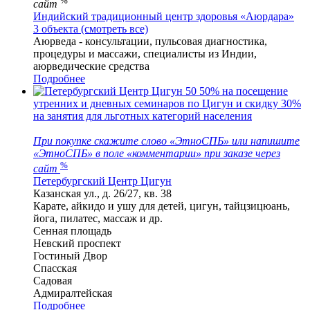
%
сайт
Индийский традиционный центр здоровья «Аюрдара»
3 объекта (смотреть все)
Аюрведа - консультации, пульсовая диагностика,
процедуры и массажи, специалисты из Индии,
аюрведические средства
Подробнее
50
50% на посещение
утренних и дневных семинаров по Цигун и скидку 30%
на занятия для льготных категорий населения
При покупке скажите слово «ЭтноСПБ» или напишите
«ЭтноСПБ» в поле «комментарии» при заказе через
%
сайт
Петербургский Центр Цигун
Казанская ул., д. 26/27, кв. 38
Карате, айкидо и ушу для детей, цигун, тайцзицюань,
йога, пилатес, массаж и др.
Сенная площадь
Невский проспект
Гостиный Двор
Спасская
Садовая
Адмиралтейская
Подробнее