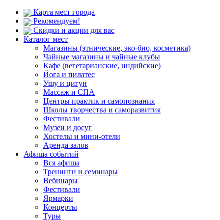
Карта мест города
Рекомендуем!
Скидки и акции для вас
Каталог мест
Магазины (этнические, эко-био, косметика)
Чайные магазины и чайные клубы
Кафе (вегетарианские, индийские)
Йога и пилатес
Ушу и цигун
Массаж и СПА
Центры практик и самопознания
Школы творчества и саморазвития
Фестивали
Музеи и досуг
Хостелы и мини-отели
Аренда залов
Афиша событий
Вся афиша
Тренинги и семинары
Вебинары
Фестивали
Ярмарки
Концерты
Туры