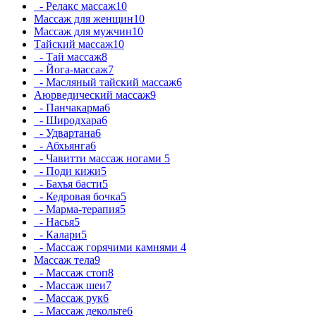
- Релакс массаж
10
Массаж для женщин
10
Массаж для мужчин
10
Тайский массаж
10
- Тай массаж
8
- Йога-массаж
7
- Масляный тайский массаж
6
Аюрведический массаж
9
- Панчакарма
6
- Широдхара
6
- Удвартана
6
- Абхьянга
6
- Чавитти массаж ногами
5
- Поди кижи
5
- Бахъя басти
5
- Кедровая бочка
5
- Марма-терапия
5
- Насья
5
- Калари
5
- Массаж горячими камнями
4
Массаж тела
9
- Массаж стоп
8
- Массаж шеи
7
- Массаж рук
6
- Массаж декольте
6