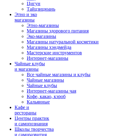
Цигун
Тайцзицюань
Этно и эко
магазины
Этно-магазины
Магазины здорового питания
Эко-магазины
Магазины натуральной косметики
Магазины хэндмейда
Мастерские инструментов
Интернет-магазины
Чайные клубы
и магазины
Все чайные магазины и клубы
Чайные магазины
Чайные клубы
Интернет-магазины чая
Кофе, какао, кэроб
Кальянные
Кафе и
рестораны
Центры практик
и самопознания
Школы творчества
и саморазвития