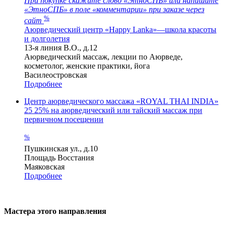
При покупке скажите слово «ЭтноСПБ» или напишите
«ЭтноСПБ» в поле «комментарии» при заказе через
%
сайт
Аюрведический центр «Happy Lanka»—школа красоты
и долголетия
13-я линия В.О., д.12
Аюрведический массаж, лекции по Аюрведе,
косметолог, женские практики, йога
Василеостровская
Подробнее
Центр аюрведического массажа «ROYAL THAI INDIA»
25
25% на аюрведический или тайский массаж при
первичном посещении
%
Пушкинская ул., д.10
Площадь Восстания
Маяковская
Подробнее
Мастера этого направления