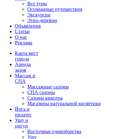
Все туры
Осознанные путешествия
Экскурсии
Этно-деревни
Объявления
Статьи
О нас
Реклама
Карта мест
города
Аренда
залов
Массаж и
СПА
Массажные салоны
СПА салоны
Салоны красоты
Магазины натуральной косметики
Йога и
пилатес
Ушу и
цигун
Восточные единоборства
Ушу