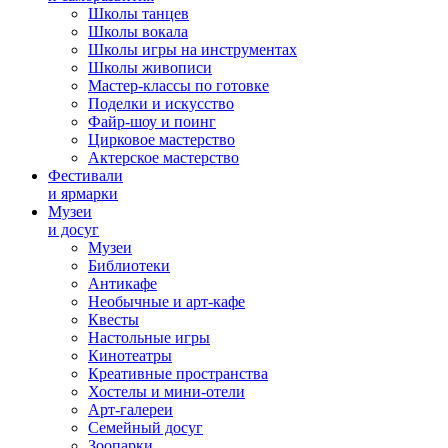
Школы танцев
Школы вокала
Школы игры на инструментах
Школы живописи
Мастер-классы по готовке
Поделки и искусство
Файр-шоу и поинг
Цирковое мастерство
Актерское мастерство
Фестивали
и ярмарки
Музеи
и досуг
Музеи
Библиотеки
Антикафе
Необычные и арт-кафе
Квесты
Настольные игры
Кинотеатры
Креативные пространства
Хостелы и мини-отели
Арт-галереи
Семейный досуг
Зоопарки