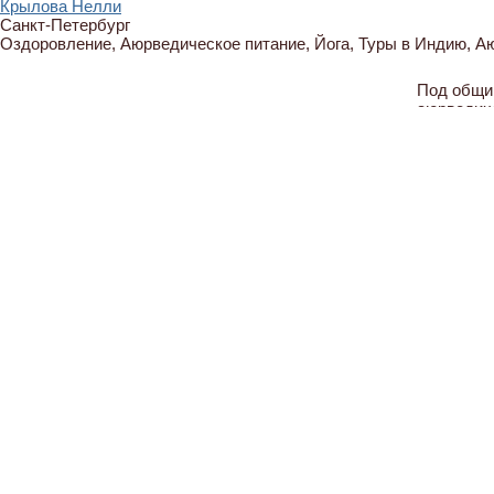
Крылова Нелли
Санкт-Петербург
Оздоровление, Аюрведическое питание, Йога, Туры в Индию, 
Под общи
аюрведич
понимать
различны
восточно
процедур
восстанов
после дли
успокоить
усталость
стрессов,
целом.
Волшебн
аюрведич
Все проц
массажа п
расслабл
звуки нен