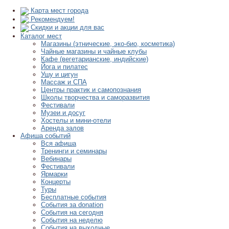
Карта мест города
Рекомендуем!
Скидки и акции для вас
Каталог мест
Магазины (этнические, эко-био, косметика)
Чайные магазины и чайные клубы
Кафе (вегетарианские, индийские)
Йога и пилатес
Ушу и цигун
Массаж и СПА
Центры практик и самопознания
Школы творчества и саморазвития
Фестивали
Музеи и досуг
Хостелы и мини-отели
Аренда залов
Афиша событий
Вся афиша
Тренинги и семинары
Вебинары
Фестивали
Ярмарки
Концерты
Туры
Бесплатные события
События за donation
События на сегодня
События на неделю
События на выходные