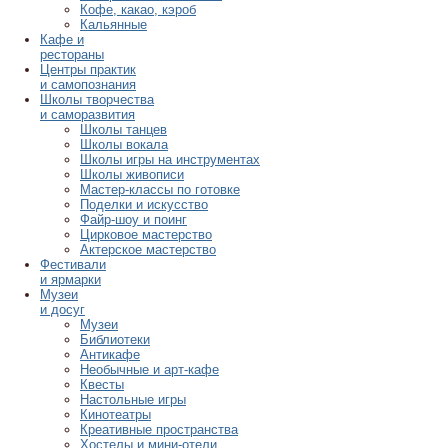
Кофе, какао, кэроб
Кальянные
Кафе и
рестораны
Центры практик
и самопознания
Школы творчества
и саморазвития
Школы танцев
Школы вокала
Школы игры на инструментах
Школы живописи
Мастер-классы по готовке
Поделки и искусство
Файр-шоу и поинг
Цирковое мастерство
Актерское мастерство
Фестивали
и ярмарки
Музеи
и досуг
Музеи
Библиотеки
Антикафе
Необычные и арт-кафе
Квесты
Настольные игры
Кинотеатры
Креативные пространства
Хостелы и мини-отели