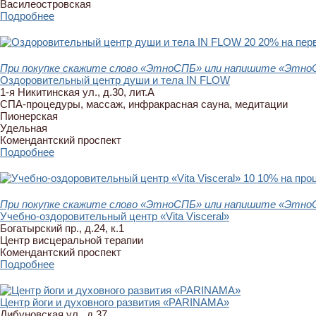
Василеостровская
Подробнее
20
20% на пер
При покупке скажите слово «ЭтноСПБ» или напишите «ЭтноСП
Оздоровительный центр души и тела IN FLOW
1-я Никитинская ул., д.30, лит.А
СПА-процедуры, массаж, инфракрасная сауна, медитации
Пионерская
Удельная
Комендантский проспект
Подробнее
10
10% на про
При покупке скажите слово «ЭтноСПБ» или напишите «ЭтноСП
Учебно-оздоровительный центр «Vita Visceral»
Богатырский пр., д.24, к.1
Центр висцеральной терапии
Комендантский проспект
Подробнее
Центр йоги и духовного развития «PARINAMA»
Дибуновская ул., д.37