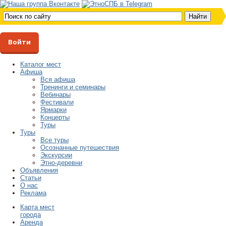
Войти
Каталог мест
Афиша
Вся афиша
Тренинги и семинары
Вебинары
Фестивали
Ярмарки
Концерты
Туры
Туры
Все туры
Осознанные путешествия
Экскурсии
Этно-деревни
Объявления
Статьи
О нас
Реклама
Карта мест
города
Аренда