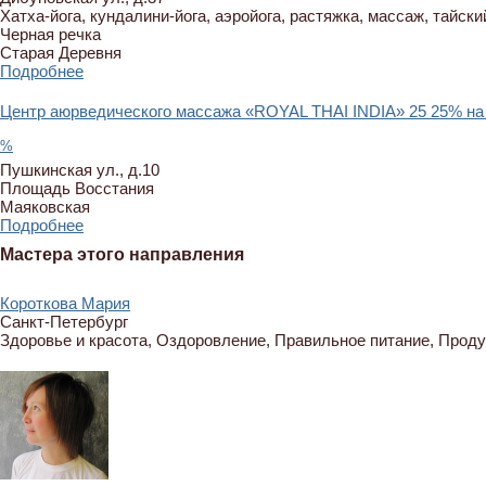
Хатха-йога, кундалини-йога, аэройога, растяжка, массаж, тайск
Черная речка
Старая Деревня
Подробнее
Центр аюрведического массажа «ROYAL THAI INDIA»
25
25% на
%
Пушкинская ул., д.10
Площадь Восстания
Маяковская
Подробнее
Мастера этого направления
Короткова Мария
Санкт-Петербург
Здоровье и красота, Оздоровление, Правильное питание, Прод