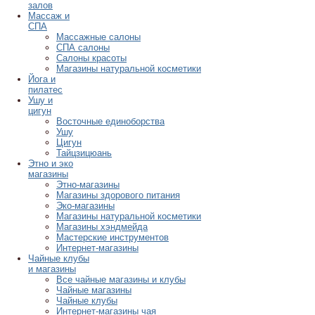
залов
Массаж и
СПА
Массажные салоны
СПА салоны
Салоны красоты
Магазины натуральной косметики
Йога и
пилатес
Ушу и
цигун
Восточные единоборства
Ушу
Цигун
Тайцзицюань
Этно и эко
магазины
Этно-магазины
Магазины здорового питания
Эко-магазины
Магазины натуральной косметики
Магазины хэндмейда
Мастерские инструментов
Интернет-магазины
Чайные клубы
и магазины
Все чайные магазины и клубы
Чайные магазины
Чайные клубы
Интернет-магазины чая