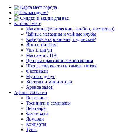
Карта мест города
Рекомендуем!
Скидки и акции для вас
Каталог мест
Магазины (этнические, эко-био, косметика)
Чайные магазины и чайные клубы
Кафе (вегетарианские, индийские)
Йога и пилатес
Ушу и цигун
Массаж и СПА
Центры практик и самопознания
Школы творчества и саморазвития
Фестивали
Музеи и досуг
Хостелы и мини-отели
Аренда залов
Афиша событий
Вся афиша
Тренинги и семинары
Вебинары
Фестивали
Ярмарки
Концерты
Туры