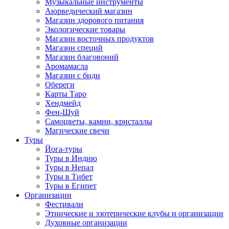
Музыкальные инструменты
Аюрведический магазин
Магазин здорового питания
Экологические товары
Магазин восточных продуктов
Магазин специй
Магазин благовоний
Аромамасла
Магазин с биди
Обереги
Карты Таро
Хендмейд
Фен-Шуй
Самоцветы, камни, кристаллы
Магические свечи
Туры
Йога-туры
Туры в Индию
Туры в Непал
Туры в Тибет
Туры в Египет
Организации
Фестивали
Этнические и эзотерические клубы и организации
Духовные организации