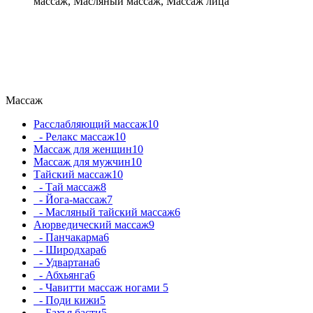
массаж, Масляный массаж, Массаж лица
Массаж
Расслабляющий массаж
10
- Релакс массаж
10
Массаж для женщин
10
Массаж для мужчин
10
Тайский массаж
10
- Тай массаж
8
- Йога-массаж
7
- Масляный тайский массаж
6
Аюрведический массаж
9
- Панчакарма
6
- Широдхара
6
- Удвартана
6
- Абхьянга
6
- Чавитти массаж ногами
5
- Поди кижи
5
- Бахъя басти
5