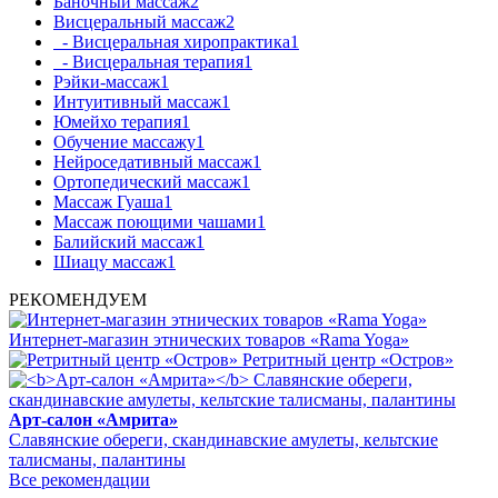
Баночный массаж
2
Висцеральный массаж
2
- Висцеральная хиропрактика
1
- Висцеральная терапия
1
Рэйки-массаж
1
Интуитивный массаж
1
Юмейхо терапия
1
Обучение массажу
1
Нейроседативный массаж
1
Ортопедический массаж
1
Массаж Гуаша
1
Массаж поющими чашами
1
Балийский массаж
1
Шиацу массаж
1
РЕКОМЕНДУЕМ
Интернет-магазин этнических товаров «Rama Yoga»
Ретритный центр «Остров»
Арт-салон «Амрита»
Славянские обереги, скандинавские амулеты, кельтские
талисманы, палантины
Все рекомендации