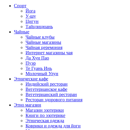
Спорт
Йога
У-шу
Цигун
Тайцзицюань
Чайные
Чайные клубы
Чайные магазины
Чайная церемония
Интернет магазины чая
Да Хун Пао
Пуэр
Те Гуань Инь
Молочный Улун
Этнические кафе
Индийский ресторан
Вегетерианское кафе
Вегетерианский ресторан
Ресторан здорового питания
Этно магазин
Магазин эзотерики
Книги по эзотерике
Этническая одежда
Коврики и одежда для йоги