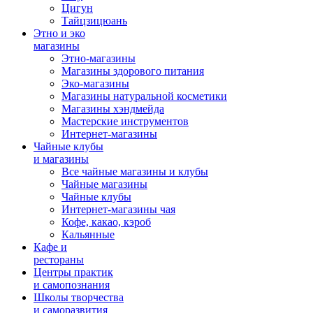
Цигун
Тайцзицюань
Этно и эко
магазины
Этно-магазины
Магазины здорового питания
Эко-магазины
Магазины натуральной косметики
Магазины хэндмейда
Мастерские инструментов
Интернет-магазины
Чайные клубы
и магазины
Все чайные магазины и клубы
Чайные магазины
Чайные клубы
Интернет-магазины чая
Кофе, какао, кэроб
Кальянные
Кафе и
рестораны
Центры практик
и самопознания
Школы творчества
и саморазвития