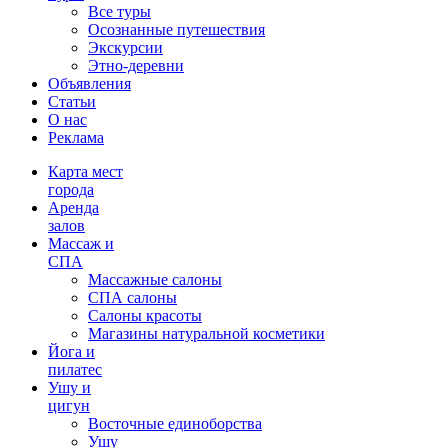
Все туры
Осознанные путешествия
Экскурсии
Этно-деревни
Объявления
Статьи
О нас
Реклама
Карта мест
города
Аренда
залов
Массаж и
СПА
Массажные салоны
СПА салоны
Салоны красоты
Магазины натуральной косметики
Йога и
пилатес
Ушу и
цигун
Восточные единоборства
Ушу