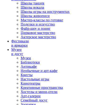
Школы танцев
Школы вокала
Школы игры на инструментах
Школы живописи
Мастер-классы по готовке
Поделки и искусство
Файр-шоу и поинг
Цирковое мастерство
Актерское мастерство
Фестивали
и ярмарки
Музеи
и досуг
Музеи
Библиотеки
Антикафе
Необычные и арт-кафе
Квесты
Настольные игры
Кинотеатры
Креативные пространства
Хостелы и мини-отели
Арт-галереи
Семейный досуг
Зоопарки