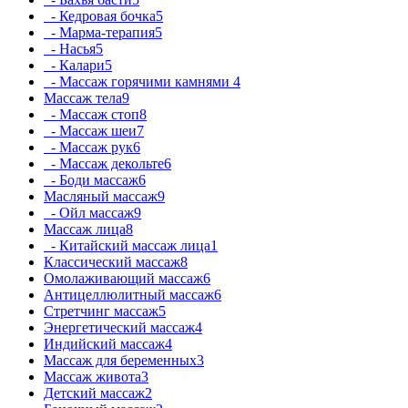
- Кедровая бочка
5
- Марма-терапия
5
- Насья
5
- Калари
5
- Массаж горячими камнями
4
Массаж тела
9
- Массаж стоп
8
- Массаж шеи
7
- Массаж рук
6
- Массаж декольте
6
- Боди массаж
6
Масляный массаж
9
- Ойл массаж
9
Массаж лица
8
- Китайский массаж лица
1
Классический массаж
8
Омолаживающий массаж
6
Антицеллюлитный массаж
6
Стретчинг массаж
5
Энергетический массаж
4
Индийский массаж
4
Массаж для беременных
3
Массаж живота
3
Детский массаж
2