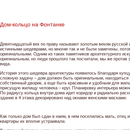
Дом-кольцо на Фонтанке
Девятнадцатый век по праву называют золотым веком русской 
истинными шедеврами, но многие так и не были замечены, пото
оригинальными. Одним из таких памятников архитектурного ис
оригинальным, но люди прошлого так посчитали, мы же против э
вида.
История этого шедевра архитектуры появилось благодаря купцу
сложную задачу – дом должен быть оригинальным, находиться 
собственный дворик, а еще быть красивым и удобным для жил
присущую жилищу человека – круг. Планировку интерьера можно 
По радиусу кольца внутри дома идет коридор и радиально расх
здание в 4 этажа декорировано над окнами женскими масками.
Как только дом был сдан в наем, в нем поселились мать, отец 
квартиры их вполне устраивали.