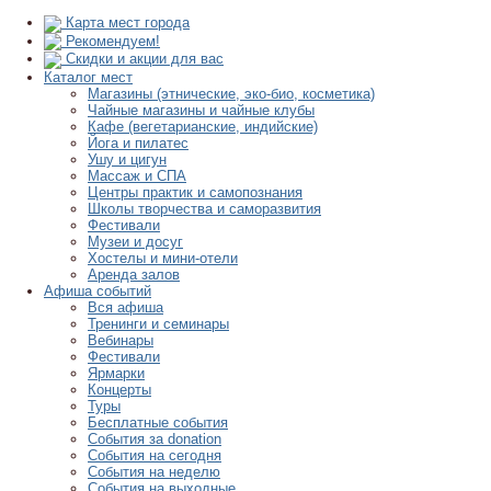
Карта мест города
Рекомендуем!
Скидки и акции для вас
Каталог мест
Магазины (этнические, эко-био, косметика)
Чайные магазины и чайные клубы
Кафе (вегетарианские, индийские)
Йога и пилатес
Ушу и цигун
Массаж и СПА
Центры практик и самопознания
Школы творчества и саморазвития
Фестивали
Музеи и досуг
Хостелы и мини-отели
Аренда залов
Афиша событий
Вся афиша
Тренинги и семинары
Вебинары
Фестивали
Ярмарки
Концерты
Туры
Бесплатные события
События за donation
События на сегодня
События на неделю
События на выходные