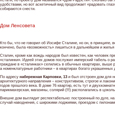
удобствами, но вот аскетичный вид продолжает «радовать глаз»
собираются снести.
Дом Ленсовета
Кто бы, что не говорил об Иосифе Сталине, но он, в принципе,
кончено, была «возможность» лишиться в дальнейшем и жилья и
Сталин, кроме как вождь народов был известен, как человек 
«сталинки». Идеей этих домов послужил имперский табель о ра
граждане в «сталинках» селились в обычных квартирах, выше ра
а номенклатурные работники – в квартирах богато украшенных 
По адресу
набережная Карповки, 13
и был отстроен дом для 
архитектурного направления – конструктивизм, строгое и лако
годов прошлого века. В доме 76 квартир, есть тут и двухкомна
парикмахерская, магазины, солярий (!!!) располагались в цокол
Внешне дом выглядит респектабельно: построенный по дуге, н
случай наводнения, с широкими лоджиями, проездом с пилонами