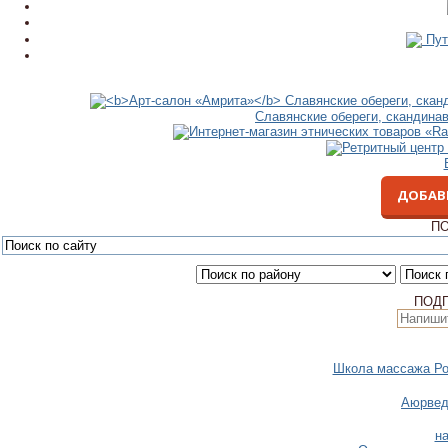
Пут
Славянские обереги, скандина
ДОБАВ
ПО
ПОД
Школа массажа Ро
Аюрвед
н