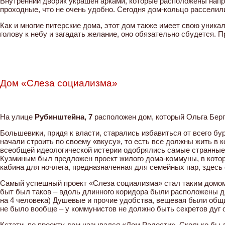
Внутренний дворик украшен арками, которые расположены напро
проходные, что не очень удобно. Сегодня дом-кольцо рассели
Как и многие питерские дома, этот дом также имеет свою уникал
голову к небу и загадать желание, оно обязательно сбудется. Про
Дом «Слеза социализма»
На улице
Рубинштейна, 7
расположен дом, который Ольга Бер
Большевики, придя к власти, старались избавиться от всего бур
начали строить по своему «вкусу», то есть все должны жить в к
всеобщей идеологической истерии одобрялись самые странные 
Кузминым был предложен проект жилого дома-коммуны, в котор
кабина для ночлега, предназначенная для семейных пар, здесь
Самый успешный проект «Слеза социализма» стал таким домом
быт был таков – вдоль длинного коридора были расположены д
на 4 человека) Душевые и прочие удобства, вещевая были общ
не было вообще – у коммунистов не должно быть секретов дуг о
Кстати, по проекту дом назывался «Дом Радости». Сколько бы 