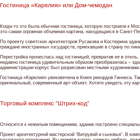
Гостиница «Карелия» или Дом-чемодан
Когда-то это была обычная гостиница, которую построили к Мо
это самая огромная объемная картина, находящаяся в Санкт-Пет
По проекту советских архитекторов Русакова и Костюрина здан
граждане иностранных государств, приехавшие в страну по лини
Перестройка пронеслась над гостиницей, превратив ее в отель,
недавно гостиница удивительным образом преобразилась – здан
администрации корпус был разрисован местными художниками. 
Гостиница «Карелия» увековечена в Книге рекордов Гиннеса. Так
оригинальный, современный арт-объект. Хотите увидеть эту кар
Торговый комплекс "Штрих-код"
Относится к нежилым помещениям, здание построено специальн
Проект архитектурной мастерской "Витрувий и сыновья". В ком
различного назначения. Вы можете купить одежду, мебель, под