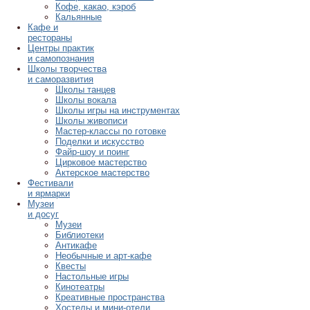
Кофе, какао, кэроб
Кальянные
Кафе и
рестораны
Центры практик
и самопознания
Школы творчества
и саморазвития
Школы танцев
Школы вокала
Школы игры на инструментах
Школы живописи
Мастер-классы по готовке
Поделки и искусство
Файр-шоу и поинг
Цирковое мастерство
Актерское мастерство
Фестивали
и ярмарки
Музеи
и досуг
Музеи
Библиотеки
Антикафе
Необычные и арт-кафе
Квесты
Настольные игры
Кинотеатры
Креативные пространства
Хостелы и мини-отели