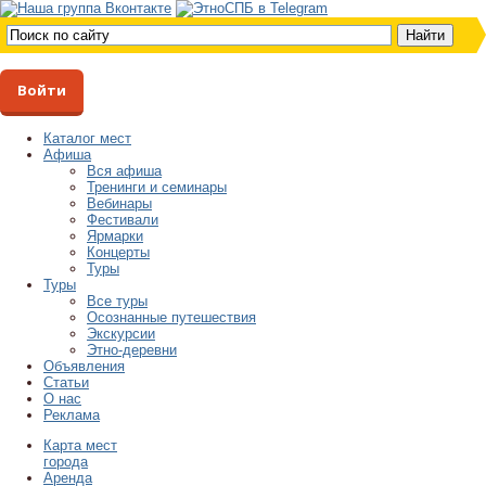
Войти
Каталог мест
Афиша
Вся афиша
Тренинги и семинары
Вебинары
Фестивали
Ярмарки
Концерты
Туры
Туры
Все туры
Осознанные путешествия
Экскурсии
Этно-деревни
Объявления
Статьи
О нас
Реклама
Карта мест
города
Аренда