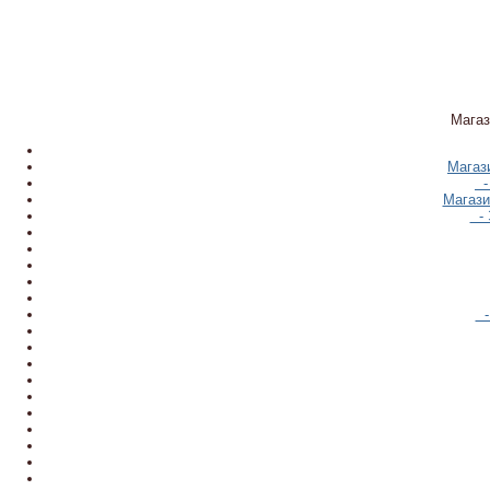
Магаз
Магаз
-
Магази
- 
-