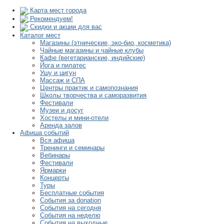
Карта мест города
Рекомендуем!
Скидки и акции для вас
Каталог мест
Магазины (этнические, эко-био, косметика)
Чайные магазины и чайные клубы
Кафе (вегетарианские, индийские)
Йога и пилатес
Ушу и цигун
Массаж и СПА
Центры практик и самопознания
Школы творчества и саморазвития
Фестивали
Музеи и досуг
Хостелы и мини-отели
Аренда залов
Афиша событий
Вся афиша
Тренинги и семинары
Вебинары
Фестивали
Ярмарки
Концерты
Туры
Бесплатные события
События за donation
События на сегодня
События на неделю
События на выходные