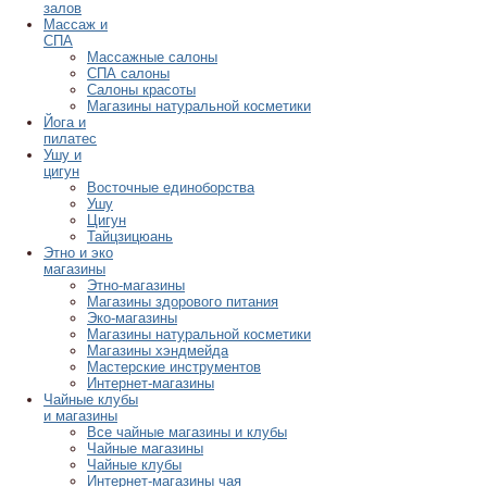
залов
Массаж и
СПА
Массажные салоны
СПА салоны
Салоны красоты
Магазины натуральной косметики
Йога и
пилатес
Ушу и
цигун
Восточные единоборства
Ушу
Цигун
Тайцзицюань
Этно и эко
магазины
Этно-магазины
Магазины здорового питания
Эко-магазины
Магазины натуральной косметики
Магазины хэндмейда
Мастерские инструментов
Интернет-магазины
Чайные клубы
и магазины
Все чайные магазины и клубы
Чайные магазины
Чайные клубы
Интернет-магазины чая