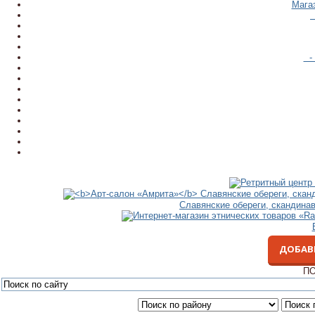
Мага
- 
Славянские обереги, скандина
ДОБАВ
ПО