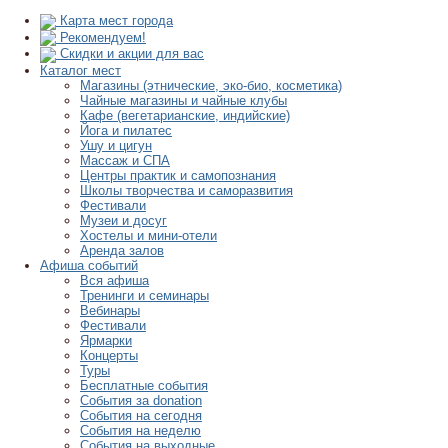
Карта мест города
Рекомендуем!
Скидки и акции для вас
Каталог мест
Магазины (этнические, эко-био, косметика)
Чайные магазины и чайные клубы
Кафе (вегетарианские, индийские)
Йога и пилатес
Ушу и цигун
Массаж и СПА
Центры практик и самопознания
Школы творчества и саморазвития
Фестивали
Музеи и досуг
Хостелы и мини-отели
Аренда залов
Афиша событий
Вся афиша
Тренинги и семинары
Вебинары
Фестивали
Ярмарки
Концерты
Туры
Бесплатные события
События за donation
События на сегодня
События на неделю
События на выходные