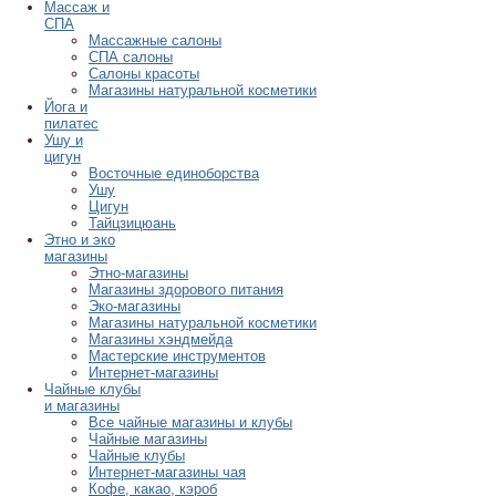
Массаж и
СПА
Массажные салоны
СПА салоны
Салоны красоты
Магазины натуральной косметики
Йога и
пилатес
Ушу и
цигун
Восточные единоборства
Ушу
Цигун
Тайцзицюань
Этно и эко
магазины
Этно-магазины
Магазины здорового питания
Эко-магазины
Магазины натуральной косметики
Магазины хэндмейда
Мастерские инструментов
Интернет-магазины
Чайные клубы
и магазины
Все чайные магазины и клубы
Чайные магазины
Чайные клубы
Интернет-магазины чая
Кофе, какао, кэроб