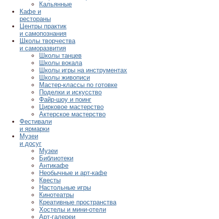
Кальянные
Кафе и
рестораны
Центры практик
и самопознания
Школы творчества
и саморазвития
Школы танцев
Школы вокала
Школы игры на инструментах
Школы живописи
Мастер-классы по готовке
Поделки и искусство
Файр-шоу и поинг
Цирковое мастерство
Актерское мастерство
Фестивали
и ярмарки
Музеи
и досуг
Музеи
Библиотеки
Антикафе
Необычные и арт-кафе
Квесты
Настольные игры
Кинотеатры
Креативные пространства
Хостелы и мини-отели
Арт-галереи