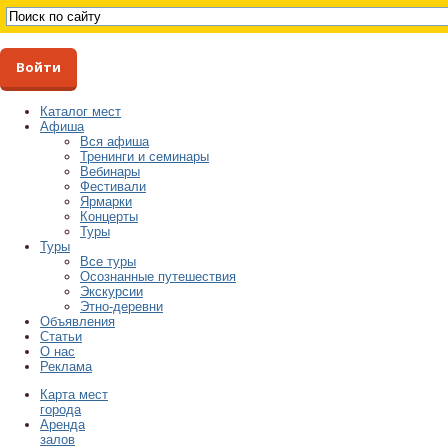
Войти
Каталог мест
Афиша
Вся афиша
Тренинги и семинары
Вебинары
Фестивали
Ярмарки
Концерты
Туры
Туры
Все туры
Осознанные путешествия
Экскурсии
Этно-деревни
Объявления
Статьи
О нас
Реклама
Карта мест
города
Аренда
залов