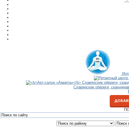
- 
Инт
Славянские обереги, скандина
ДОБАВ
ПО