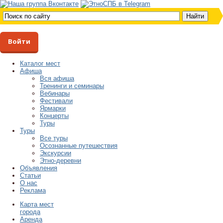
Войти
Каталог мест
Афиша
Вся афиша
Тренинги и семинары
Вебинары
Фестивали
Ярмарки
Концерты
Туры
Туры
Все туры
Осознанные путешествия
Экскурсии
Этно-деревни
Объявления
Статьи
О нас
Реклама
Карта мест
города
Аренда