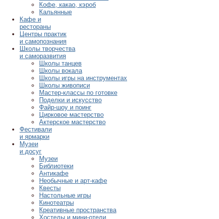
Кофе, какао, кэроб
Кальянные
Кафе и
рестораны
Центры практик
и самопознания
Школы творчества
и саморазвития
Школы танцев
Школы вокала
Школы игры на инструментах
Школы живописи
Мастер-классы по готовке
Поделки и искусство
Файр-шоу и поинг
Цирковое мастерство
Актерское мастерство
Фестивали
и ярмарки
Музеи
и досуг
Музеи
Библиотеки
Антикафе
Необычные и арт-кафе
Квесты
Настольные игры
Кинотеатры
Креативные пространства
Хостелы и мини-отели