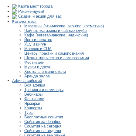
Карта мест города
Рекомендуем!
Скидки и акции для вас
Каталог мест
Магазины (этнические, эко-био, косметика)
Чайные магазины и чайные клубы
Кафе (вегетарианские, индийские)
Йога и пилатес
Ушу и цигун
Массаж и СПА
Центры практик и самопознания
Школы творчества и саморазвития
Фестивали
Музеи и досуг
Хостелы и мини-отели
Аренда залов
Афиша событий
Вся афиша
Тренинги и семинары
Вебинары
Фестивали
Ярмарки
Концерты
Туры
Бесплатные события
События за donation
События на сегодня
События на неделю
События на выходные