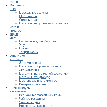
залов
Массаж и
СПА
Массажные салоны
СПА салоны
Салоны красоты
Магазины натуральной косметики
Йога и
пилатес
Ушу и
цигун
Восточные единоборства
Ушу
Цигун
Тайцзицюань
Этно и эко
магазины
Этно-магазины
Магазины здорового питания
Эко-магазины
Магазины натуральной косметики
Магазины хэндмейда
Мастерские инструментов
Интернет-магазины
Чайные клубы
и магазины
Все чайные магазины и клубы
Чайные магазины
Чайные клубы
Интернет-магазины чая