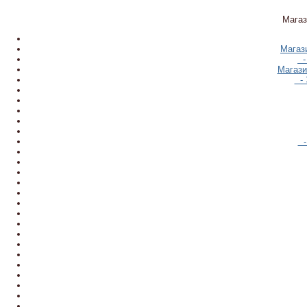
Магаз
Магаз
-
Магази
- 
-