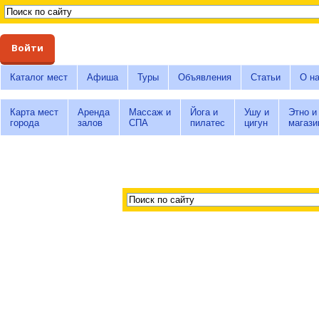
Войти
Каталог мест
Афиша
Туры
Объявления
Статьи
О н
Карта мест
Аренда
Массаж и
Йога и
Ушу и
Этно и
города
залов
СПА
пилатес
цигун
магази