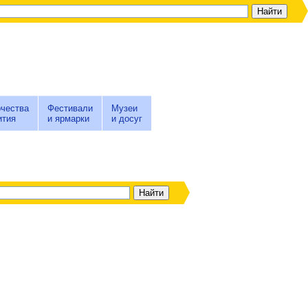
чества
Фестивали
Музеи
ития
и ярмарки
и досуг