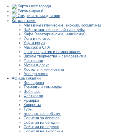
Карта мест города
Рекомендуем!
Скидки и акции для вас
Каталог мест
Магазины (этнические, эко-био, косметика)
Чайные магазины и чайные клубы
Кафе (вегетарианские, индийские)
Йога и пилатес
Ушу и цигун
Массаж и СПА
Центры практик и самопознания
Школы творчества и саморазвития
Фестивали
Музеи и досуг
Хостелы и мини-отели
Аренда залов
Афиша событий
Вся афиша
Тренинги и семинары
Вебинары
Фестивали
Ярмарки
Концерты
Туры
Бесплатные события
События за donation
События на сегодня
События на неделю
События на выходные