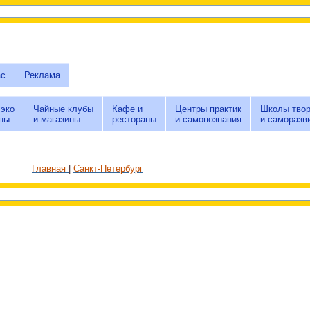
ас
Реклама
 эко
Чайные клубы
Кафе и
Центры практик
Школы твор
ны
и магазины
рестораны
и самопознания
и саморазв
Главная
Санкт-Петербург