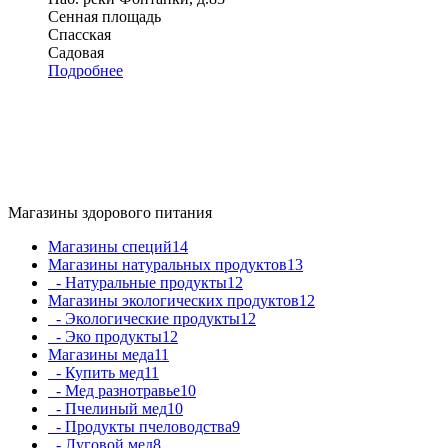
Сенная площадь
Спасская
Садовая
Подробнее
Магазины здорового питания
Магазины специй
14
Магазины натуральных продуктов
13
- Натуральные продукты
12
Магазины экологических продуктов
12
- Экологические продукты
12
- Эко продукты
12
Магазины меда
11
- Купить мед
11
- Мед разнотравье
10
- Пчелиный мед
10
- Продукты пчеловодства
9
- Луговой мед
8