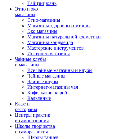
Тайцзицюань
Этно и эко
магазины
Этно-магазины
Магазины здорового питания
Эко-магазины
Магазины натуральной косметики
Магазины хэндмейда
Мастерские инструментов
Интернет-магазины
Чайные клубы
и магазины
Все чайные магазины и клубы
Чайные магазины
Чайные клубы
Интернет-магазины чая
Кофе, какао, кэроб
Кальянные
Кафе и
рестораны
Центры практик
и самопознания
Школы творчества
и саморазвития
Школы танцев