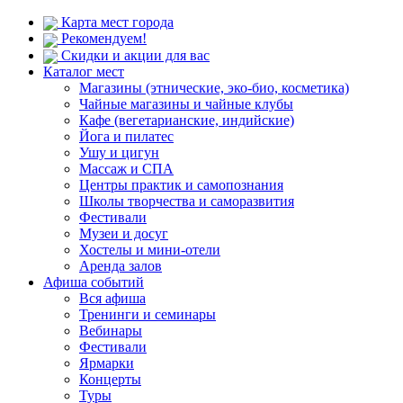
Карта мест города
Рекомендуем!
Скидки и акции для вас
Каталог мест
Магазины (этнические, эко-био, косметика)
Чайные магазины и чайные клубы
Кафе (вегетарианские, индийские)
Йога и пилатес
Ушу и цигун
Массаж и СПА
Центры практик и самопознания
Школы творчества и саморазвития
Фестивали
Музеи и досуг
Хостелы и мини-отели
Аренда залов
Афиша событий
Вся афиша
Тренинги и семинары
Вебинары
Фестивали
Ярмарки
Концерты
Туры