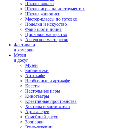
Школы вокала
Школы игры на инструментах
Школы живописи
Мастер-классы по готовке
Поделки и искусство
Файр-шоу и поинг
Цирковое мастерство
Актерское мастерство
Фестивали
и ярмарки
Музеи
и досуг
Музеи
Библиотеки
Антикафе
Необычные и арт-кафе
Квесты
Настольные игры
Кинотеатры
Креативные пространства
Хостелы и мини-отели
Арт-галереи
Семейный досуг
Зоопарки
Этно-деревни