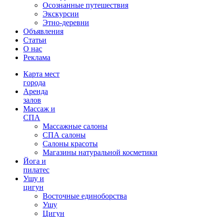
Осознанные путешествия
Экскурсии
Этно-деревни
Объявления
Статьи
О нас
Реклама
Карта мест
города
Аренда
залов
Массаж и
СПА
Массажные салоны
СПА салоны
Салоны красоты
Магазины натуральной косметики
Йога и
пилатес
Ушу и
цигун
Восточные единоборства
Ушу
Цигун