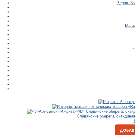
Зерна, б
Мага
- 
Славянские обереги, скандина
ДОБАВ