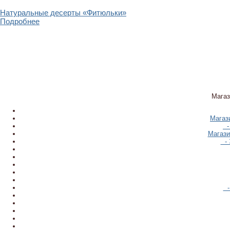
Натуральные десерты «Фитюльки»
Подробнее
Магаз
Магаз
-
Магази
- 
-