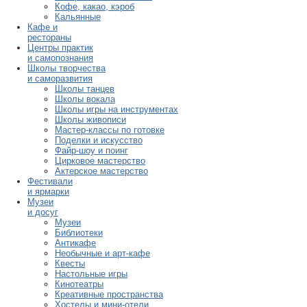
Кофе, какао, кэроб
Кальянные
Кафе и
рестораны
Центры практик
и самопознания
Школы творчества
и саморазвития
Школы танцев
Школы вокала
Школы игры на инструментах
Школы живописи
Мастер-классы по готовке
Поделки и искусство
Файр-шоу и поинг
Цирковое мастерство
Актерское мастерство
Фестивали
и ярмарки
Музеи
и досуг
Музеи
Библиотеки
Антикафе
Необычные и арт-кафе
Квесты
Настольные игры
Кинотеатры
Креативные пространства
Хостелы и мини-отели