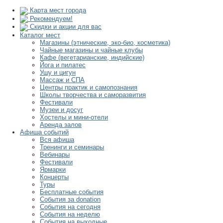
Карта мест города
Рекомендуем!
Скидки и акции для вас
Каталог мест
Магазины (этнические, эко-био, косметика)
Чайные магазины и чайные клубы
Кафе (вегетарианские, индийские)
Йога и пилатес
Ушу и цигун
Массаж и СПА
Центры практик и самопознания
Школы творчества и саморазвития
Фестивали
Музеи и досуг
Хостелы и мини-отели
Аренда залов
Афиша событий
Вся афиша
Тренинги и семинары
Вебинары
Фестивали
Ярмарки
Концерты
Туры
Бесплатные события
События за donation
События на сегодня
События на неделю
События на выходные