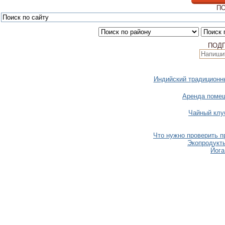
ПО
ПОД
Индийский традиционн
Аренда помещ
Чайный клу
Что нужно проверить п
Экопродукты
Йога