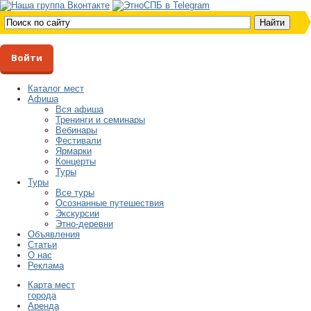
Войти
Каталог мест
Афиша
Вся афиша
Тренинги и семинары
Вебинары
Фестивали
Ярмарки
Концерты
Туры
Туры
Все туры
Осознанные путешествия
Экскурсии
Этно-деревни
Объявления
Статьи
О нас
Реклама
Карта мест
города
Аренда