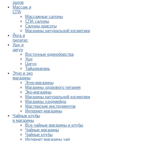
залов
Массаж и
СПА
Массажные салоны
СПА салоны
Салоны красоты
Магазины натуральной косметики
Йога и
пилатес
Ушу и
цигун
Восточные единоборства
Ушу
Цигун
Тайцзицюань
Этно и эко
магазины
Этно-магазины
Магазины здорового питания
Эко-магазины
Магазины натуральной косметики
Магазины хэндмейда
Мастерские инструментов
Интернет-магазины
Чайные клубы
и магазины
Все чайные магазины и клубы
Чайные магазины
Чайные клубы
Интернет-магазины чая