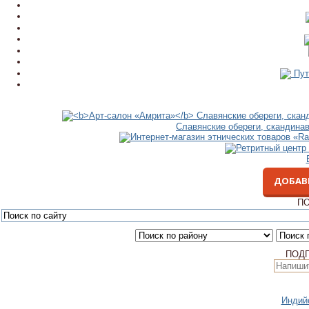
Пут
Славянские обереги, скандина
ДОБАВ
ПО
ПОД
Индий