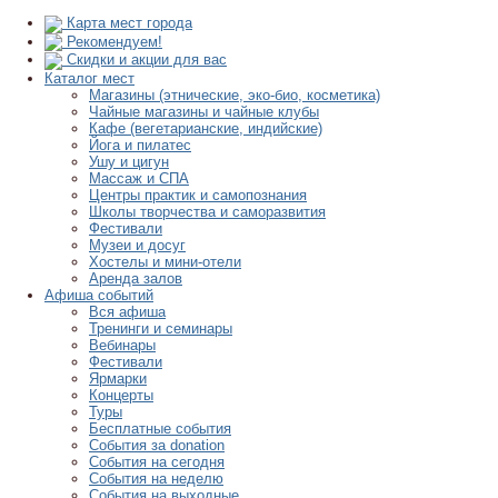
Карта мест города
Рекомендуем!
Скидки и акции для вас
Каталог мест
Магазины (этнические, эко-био, косметика)
Чайные магазины и чайные клубы
Кафе (вегетарианские, индийские)
Йога и пилатес
Ушу и цигун
Массаж и СПА
Центры практик и самопознания
Школы творчества и саморазвития
Фестивали
Музеи и досуг
Хостелы и мини-отели
Аренда залов
Афиша событий
Вся афиша
Тренинги и семинары
Вебинары
Фестивали
Ярмарки
Концерты
Туры
Бесплатные события
События за donation
События на сегодня
События на неделю
События на выходные