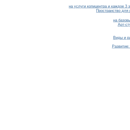
на услуги копицентра и каждое 3 
Пространство для 
на базов
Арт-ст
Виды и р
Развитие: