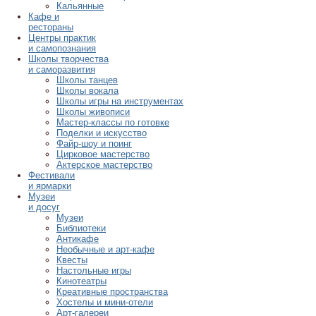
Кальянные
Кафе и
рестораны
Центры практик
и самопознания
Школы творчества
и саморазвития
Школы танцев
Школы вокала
Школы игры на инструментах
Школы живописи
Мастер-классы по готовке
Поделки и искусство
Файр-шоу и поинг
Цирковое мастерство
Актерское мастерство
Фестивали
и ярмарки
Музеи
и досуг
Музеи
Библиотеки
Антикафе
Необычные и арт-кафе
Квесты
Настольные игры
Кинотеатры
Креативные пространства
Хостелы и мини-отели
Арт-галереи