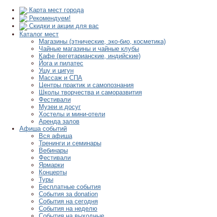
Карта мест города
Рекомендуем!
Скидки и акции для вас
Каталог мест
Магазины (этнические, эко-био, косметика)
Чайные магазины и чайные клубы
Кафе (вегетарианские, индийские)
Йога и пилатес
Ушу и цигун
Массаж и СПА
Центры практик и самопознания
Школы творчества и саморазвития
Фестивали
Музеи и досуг
Хостелы и мини-отели
Аренда залов
Афиша событий
Вся афиша
Тренинги и семинары
Вебинары
Фестивали
Ярмарки
Концерты
Туры
Бесплатные события
События за donation
События на сегодня
События на неделю
События на выходные