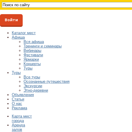
Войти
Каталог мест
Афиша
Вся афиша
Тренинги и семинары
Вебинары
Фестивали
Ярмарки
Концерты
Туры
Туры
Все туры
Осознанные путешествия
Экскурсии
Этно-деревни
Объявления
Статьи
О нас
Реклама
Карта мест
города
Аренда
залов