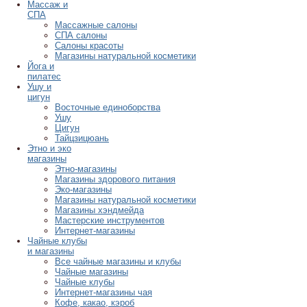
Массаж и
СПА
Массажные салоны
СПА салоны
Салоны красоты
Магазины натуральной косметики
Йога и
пилатес
Ушу и
цигун
Восточные единоборства
Ушу
Цигун
Тайцзицюань
Этно и эко
магазины
Этно-магазины
Магазины здорового питания
Эко-магазины
Магазины натуральной косметики
Магазины хэндмейда
Мастерские инструментов
Интернет-магазины
Чайные клубы
и магазины
Все чайные магазины и клубы
Чайные магазины
Чайные клубы
Интернет-магазины чая
Кофе, какао, кэроб