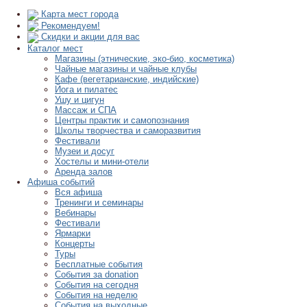
Карта мест города
Рекомендуем!
Скидки и акции для вас
Каталог мест
Магазины (этнические, эко-био, косметика)
Чайные магазины и чайные клубы
Кафе (вегетарианские, индийские)
Йога и пилатес
Ушу и цигун
Массаж и СПА
Центры практик и самопознания
Школы творчества и саморазвития
Фестивали
Музеи и досуг
Хостелы и мини-отели
Аренда залов
Афиша событий
Вся афиша
Тренинги и семинары
Вебинары
Фестивали
Ярмарки
Концерты
Туры
Бесплатные события
События за donation
События на сегодня
События на неделю
События на выходные