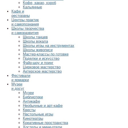
Кофе, какао, кэроб
Кальянные
Кафе и
рестораны
Центры практик
и самопознания
Школы творчества
и саморазвития
Школы танцев
Школы вокала
Школы игры на инструментах
Школы живописи
Мастер-классы по готовке
Поделки и искусство
Файр-шоу и поинг
Цирковое мастерство
Актерское мастерство
Фестивали
и ярмарки
Музеи
и досуг
Музеи
Библиотеки
Антикафе
Необычные и арт-кафе
Квесты
Настольные игры
Кинотеатры
Креативные пространства
Хостелы и мини-отели