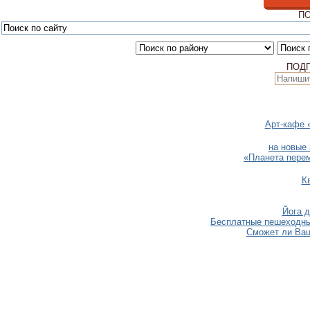
ПО
ПОД
Арт-кафе 
на новые 
«Планета перем
К
Йога д
Бесплатные пешеходные
Сможет ли Ваш