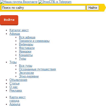
Войти
Каталог мест
Афиша
Вся афиша
Тренинги и семинары
Вебинары
Фестивали
Ярмарки
Концерты
Туры
Туры
Все туры
Осознанные путешествия
Экскурсии
Этно-деревни
Объявления
Статьи
О нас
Реклама
Карта мест
города
Аренда