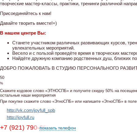
творческие мастер-классы, практики, тренинги различной направ
Присоединяйтесь к нам!
Давайте творить вместе!=)
В нашем центре Вы:
Станете участником различных развивающих курсов, трени
увлекательных мероприятий.
Весело и с пользой проведёте время в творческих мастерс
Найдёте дружную компанию родственных душ, близких п
ДОБРО ПОЖАЛОВАТЬ В СТУДИЮ ПЕРСОНАЛЬНОГО РАЗВИ
50
%
Скажите кодовое слово
«ЭТНОСПБ»
и получите скидку 50% на посещени
остальные наши мероприятия
При покупке скажите слово «ЭтноСПБ» или напишите «ЭтноСПБ» в поле 
http://vk.com/joyfull_spb
http://joyfull.ru
+7 (921) 790-65-31
показать телефон