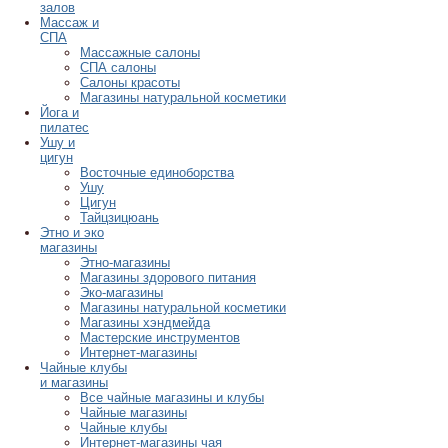
залов
Массаж и
СПА
Массажные салоны
СПА салоны
Салоны красоты
Магазины натуральной косметики
Йога и
пилатес
Ушу и
цигун
Восточные единоборства
Ушу
Цигун
Тайцзицюань
Этно и эко
магазины
Этно-магазины
Магазины здорового питания
Эко-магазины
Магазины натуральной косметики
Магазины хэндмейда
Мастерские инструментов
Интернет-магазины
Чайные клубы
и магазины
Все чайные магазины и клубы
Чайные магазины
Чайные клубы
Интернет-магазины чая