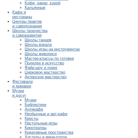
Кофе, какао, кэроб
Кальянные
Кафе и
рестораны
Центры практик
и самопознания
Школы творчества
и саморазвития
Школы танцев
Школы вокала
Школы игры на инструментах
Школы живописи
Мастер-классы по готовке
Поделки и искусство
Файр-шоу и поинг
Цирковое мастерство
Актерское мастерство
Фестивали
и ярмарки
Музеи
и досуг
Музеи
Библиотеки
Антикафе
Необычные и арт-кафе
Квесты
Настольные игры
Кинотеатры
Креативные пространства
Хостелы и мини-отели