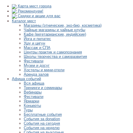
Карта мест города
Рекомендуем!
Скидки и акции для вас
Каталог мест
Магазины (этнические, эко-био, косметика)
Чайные магазины и чайные клубы
Кафе (вегетарианские, индийские)
Йога и пилатес
Ушу и цигун
Массаж и СПА
Центры практик и самопознания
Школы творчества и саморазвития
Фестивали
Музеи и досуг
Хостелы и мини-отели
Аренда залов
Афиша событий
Вся афиша
Тренинги и семинары
Вебинары
Фестивали
Ярмарки
Концерты
Туры
Бесплатные события
События за donation
События на сегодня
События на неделю
События на выходные