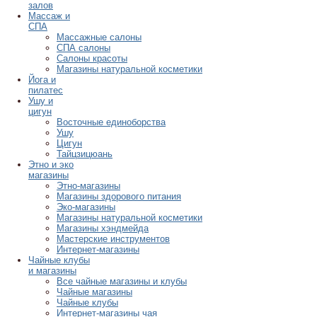
залов
Массаж и
СПА
Массажные салоны
СПА салоны
Салоны красоты
Магазины натуральной косметики
Йога и
пилатес
Ушу и
цигун
Восточные единоборства
Ушу
Цигун
Тайцзицюань
Этно и эко
магазины
Этно-магазины
Магазины здорового питания
Эко-магазины
Магазины натуральной косметики
Магазины хэндмейда
Мастерские инструментов
Интернет-магазины
Чайные клубы
и магазины
Все чайные магазины и клубы
Чайные магазины
Чайные клубы
Интернет-магазины чая