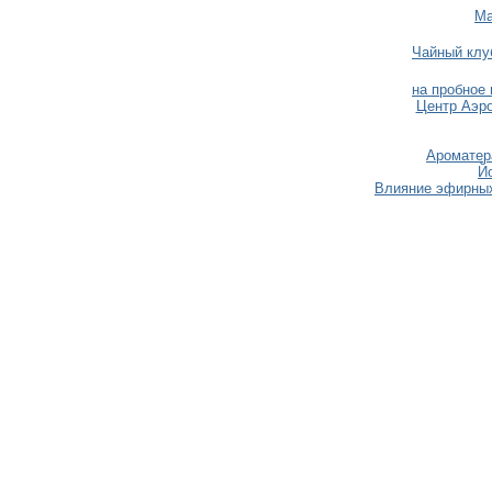
Ма
Чайный клу
на пробное
Центр Аэро
Ароматер
Йо
Влияние эфирных