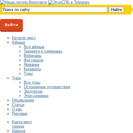
Войти
Каталог мест
Афиша
Вся афиша
Тренинги и семинары
Вебинары
Фестивали
Ярмарки
Концерты
Туры
Туры
Все туры
Осознанные путешествия
Экскурсии
Этно-деревни
Объявления
Статьи
О нас
Реклама
Карта мест
города
Аренда