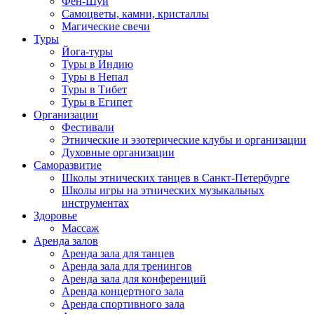
Фен-Шуй
Самоцветы, камни, кристаллы
Магические свечи
Туры
Йога-туры
Туры в Индию
Туры в Непал
Туры в Тибет
Туры в Египет
Организации
Фестивали
Этнические и эзотерические клубы и организации
Духовные организации
Саморазвитие
Школы этнических танцев в Санкт-Петербурге
Школы игры на этнических музыкальных
инструментах
Здоровье
Массаж
Аренда залов
Аренда зала для танцев
Аренда зала для тренингов
Аренда зала для конференций
Аренда концертного зала
Аренда спортивного зала