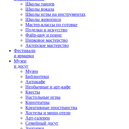
Школы танцев
Школы вокала
Школы игры на инструментах
Школы живописи
Мастер-классы по готовке
Поделки и искусство
Файр-шоу и поинг
Цирковое мастерство
Актерское мастерство
Фестивали
и ярмарки
Музеи
и досуг
Музеи
Библиотеки
Антикафе
Необычные и арт-кафе
Квесты
Настольные игры
Кинотеатры
Креативные пространства
Хостелы и мини-отели
Арт-галереи
Семейный досуг
Зоопарки