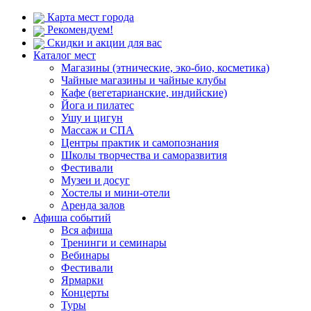
Карта мест города
Рекомендуем!
Скидки и акции для вас
Каталог мест
Магазины (этнические, эко-био, косметика)
Чайные магазины и чайные клубы
Кафе (вегетарианские, индийские)
Йога и пилатес
Ушу и цигун
Массаж и СПА
Центры практик и самопознания
Школы творчества и саморазвития
Фестивали
Музеи и досуг
Хостелы и мини-отели
Аренда залов
Афиша событий
Вся афиша
Тренинги и семинары
Вебинары
Фестивали
Ярмарки
Концерты
Туры