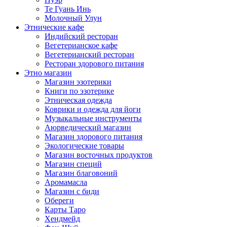
Те Гуань Инь
Молочный Улун
Этнические кафе
Индийский ресторан
Вегетерианское кафе
Вегетерианский ресторан
Ресторан здорового питания
Этно магазин
Магазин эзотерики
Книги по эзотерике
Этническая одежда
Коврики и одежда для йоги
Музыкальные инструменты
Аюрведический магазин
Магазин здорового питания
Экологические товары
Магазин восточных продуктов
Магазин специй
Магазин благовоний
Аромамасла
Магазин с биди
Обереги
Карты Таро
Хендмейд