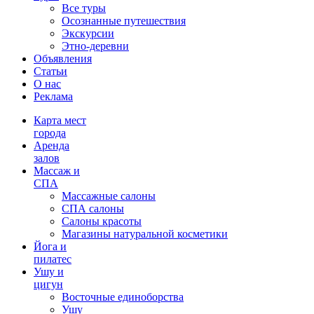
Все туры
Осознанные путешествия
Экскурсии
Этно-деревни
Объявления
Статьи
О нас
Реклама
Карта мест
города
Аренда
залов
Массаж и
СПА
Массажные салоны
СПА салоны
Салоны красоты
Магазины натуральной косметики
Йога и
пилатес
Ушу и
цигун
Восточные единоборства
Ушу