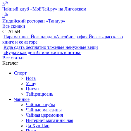
%
5
Чайный клуб «МойЧай.ру» на Лиговском
%
5
Индийский ресторан «Тандур»
Все скидки
СТАТЬИ
Парамаханса Йогананда «Автобиография Йога» - рассказ о
книге и ее авторе
Куда сдать бесплатно тяжелые ненужные вещи
«Будьте как дети!» или жизнь в потоке
Все статьи
Каталог
Спорт
Йога
У-шу
Цигун
Тайцзицюань
Чайные
Чайные клубы
Чайные магазины
Чайная церемония
Интернет магазины чая
Да Хун Пао
Пуэр