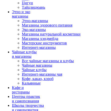
Цигун
Тайцзицюань
Этно и эко
магазины
Этно-магазины
Магазины здорового питания
Эко-магазины
Магазины натуральной косметики
Магазины хэндмейда
Мастерские инструментов
Интернет-магазины
Чайные клубы
и магазины
Все чайные магазины и клубы
Чайные магазины
Чайные клубы
Интернет-магазины чая
Кофе, какао, кэроб
Кальянные
Кафе и
рестораны
Центры практик
и самопознания
Школы творчества
и саморазвития