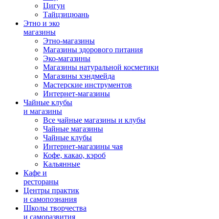
Цигун
Тайцзицюань
Этно и эко
магазины
Этно-магазины
Магазины здорового питания
Эко-магазины
Магазины натуральной косметики
Магазины хэндмейда
Мастерские инструментов
Интернет-магазины
Чайные клубы
и магазины
Все чайные магазины и клубы
Чайные магазины
Чайные клубы
Интернет-магазины чая
Кофе, какао, кэроб
Кальянные
Кафе и
рестораны
Центры практик
и самопознания
Школы творчества
и саморазвития