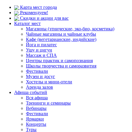
Карта мест города
Рекомендуем!
Скидки и акции для вас
Каталог мест
Магазины (этнические, эко-био, косметика)
Чайные магазины и чайные клубы
Кафе (вегетарианские, индийские)
Йога и пилатес
Ушу и цигун
Массаж и СПА
Центры практик и самопознания
Школы творчества и саморазвития
Фестивали
Музеи и досуг
Хостелы и мини-отели
Аренда залов
Афиша событий
Вся афиша
Тренинги и семинары
Вебинары
Фестивали
Ярмарки
Концерты
Туры