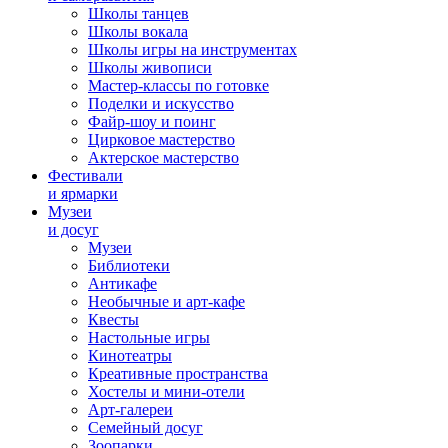
Школы танцев
Школы вокала
Школы игры на инструментах
Школы живописи
Мастер-классы по готовке
Поделки и искусство
Файр-шоу и поинг
Цирковое мастерство
Актерское мастерство
Фестивали
и ярмарки
Музеи
и досуг
Музеи
Библиотеки
Антикафе
Необычные и арт-кафе
Квесты
Настольные игры
Кинотеатры
Креативные пространства
Хостелы и мини-отели
Арт-галереи
Семейный досуг
Зоопарки