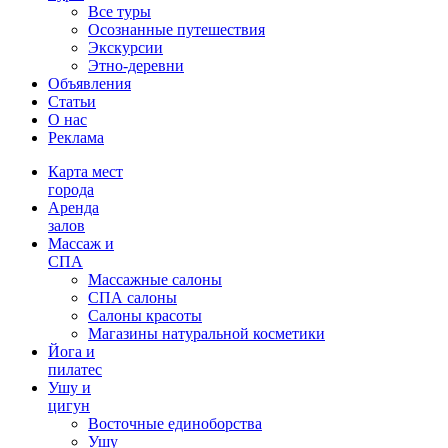
Все туры
Осознанные путешествия
Экскурсии
Этно-деревни
Объявления
Статьи
О нас
Реклама
Карта мест
города
Аренда
залов
Массаж и
СПА
Массажные салоны
СПА салоны
Салоны красоты
Магазины натуральной косметики
Йога и
пилатес
Ушу и
цигун
Восточные единоборства
Ушу