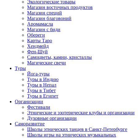
Экологические товары
Магазин восточных продуктов
Магазин специй
Магазин благовоний
Аромамасла
Магазин с биди
Обереги
Карты Таро
Хендмейд
Фен-Шуй
Самоцветы, камни, кристаллы
Магические свечи
Туры
Йога-туры
Туры в Индию
Туры в Непал
Туры в Тибет
Туры в Египет
Организации
Фестивали
Этнические и эзотерические клубы и организации
Духовные организации
Саморазвитие
Школы этнических танцев в Санкт-Петербурге
Школы игры на этнических музыкальных