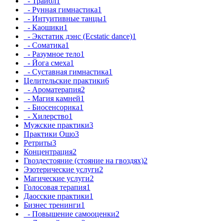
- Трайбл
1
- Рунная гимнастика
1
- Интуитивные танцы
1
- Каошики
1
- Экстатик дэнс (Ecstatic dance)
1
- Соматика
1
- Разумное тело
1
- Йога смеха
1
- Суставная гимнастика
1
Целительские практики
6
- Ароматерапия
2
- Магия камней
1
- Биосенсорика
1
- Хилерство
1
Мужские практики
3
Практики Ошо
3
Ретриты
3
Концентрация
2
Гвоздестояние (стояние на гвоздях)
2
Эзотерические услуги
2
Магические услуги
2
Голосовая терапия
1
Даосские практики
1
Бизнес тренинги
1
- Повышение самооценки
2