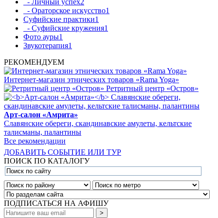
- Личный успех
2
- Ораторское искусство
1
Суфийские практики
1
- Суфийские кружения
1
Фото ауры
1
Звукотерапия
1
РЕКОМЕНДУЕМ
Интернет-магазин этнических товаров «Rama Yoga»
Ретритный центр «Остров»
Арт-салон «Амрита»
Славянские обереги, скандинавские амулеты, кельтские
талисманы, палантины
Все рекомендации
ДОБАВИТЬ СОБЫТИЕ ИЛИ ТУР
ПОИСК ПО КАТАЛОГУ
ПОДПИСАТЬСЯ НА АФИШУ