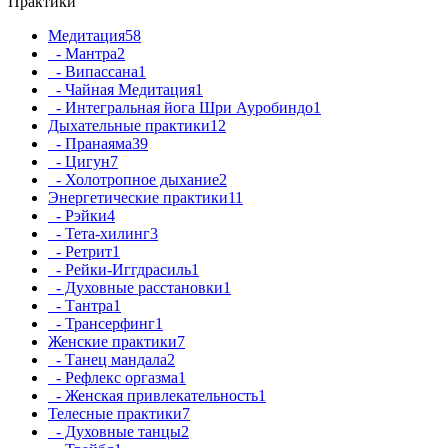
Практики
Медитация
58
- Мантра
2
- Випассана
1
- Чайная Медитация
1
- Интегральная йога Шри Ауробиндо
1
Дыхательные практики
12
- Пранаяма
39
- Цигун
7
- Холотропное дыхание
2
Энергетические практики
11
- Рэйки
4
- Тета-хилинг
3
- Ретрит
1
- Рейки-Иггдрасиль
1
- Духовные расстановки
1
- Тантра
1
- Трансерфинг
1
Женские практики
7
- Танец мандала
2
- Рефлекс оргазма
1
- Женская привлекательность
1
Телесные практики
7
- Духовные танцы
2