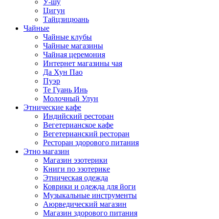
У-шу
Цигун
Тайцзицюань
Чайные
Чайные клубы
Чайные магазины
Чайная церемония
Интернет магазины чая
Да Хун Пао
Пуэр
Те Гуань Инь
Молочный Улун
Этнические кафе
Индийский ресторан
Вегетерианское кафе
Вегетерианский ресторан
Ресторан здорового питания
Этно магазин
Магазин эзотерики
Книги по эзотерике
Этническая одежда
Коврики и одежда для йоги
Музыкальные инструменты
Аюрведический магазин
Магазин здорового питания