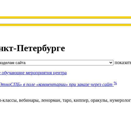
нкт-Петербурге
показат
е обучающие мероприятия центра
%
тноСПБ» в поле «комментарии» при заказе через сайт
-классы, вебинары, ленорман, таро, киппер, оракулы, нумеролог