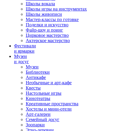
Школы вокала
Школы игры на инструментах
Школы живописи
Мастер-классы по готовке
Поделки и искусство
Файр-шоу и поинг
Цирковое мастерство
Актерское мастерство
Фестивали
и ярмарки
Музеи
и досуг
Музеи
Библиотеки
Антикафе
Необычные и арт-кафе
Квесты
Настольные игры
Кинотеатры
Креативные пространства
Хостелы и мини-отели
Арт-галереи
Семейный досуг
Зоопарки
Этно-деревни