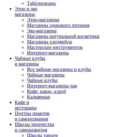
Тайцзицюань
Этно и эко
магазины
Этно-магазины
Магазины здорового питания
Эко-магазины
Магазины натуральной косметики
Магазины хэндмейда
Мастерские инструментов
Интернет-магазины
Чайные клубы
и магазины
Все чайные магазины и клубы
Чайные магазины
Чайные клубы
Интернет-магазины чая
Кофе, какао, кэроб
Кальянные
Кафе и
рестораны
Центры практик
и самопознания
Школы творчества
и саморазвития
Школы танцев