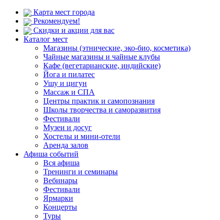
Карта мест города
Рекомендуем!
Скидки и акции для вас
Каталог мест
Магазины (этнические, эко-био, косметика)
Чайные магазины и чайные клубы
Кафе (вегетарианские, индийские)
Йога и пилатес
Ушу и цигун
Массаж и СПА
Центры практик и самопознания
Школы творчества и саморазвития
Фестивали
Музеи и досуг
Хостелы и мини-отели
Аренда залов
Афиша событий
Вся афиша
Тренинги и семинары
Вебинары
Фестивали
Ярмарки
Концерты
Туры