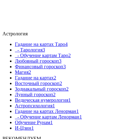
Астрология
Гадание на картах Таро
4
- Тарология
3
- Обучение картам Таро
2
Любовный гороскоп
3
Финансовый гороскоп
3
Магия
2
Гадание на картах
2
Восточный гороскоп
2
Зодиакальный гороскоп
2
Лунный гороскоп
2
Ведическая нумерология
1
Астропсихология
1
Гадание на картах Ленорман
1
- Обучение картам Ленорман
1
Обучение Рунам
1
И-Цзин
1
РЕКОМЕНДУЕМ