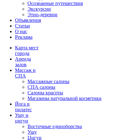
Осознанные путешествия
Экскурсии
Этно-деревни
Объявления
Статьи
О нас
Реклама
Карта мест
города
Аренда
залов
Массаж и
СПА
Массажные салоны
СПА салоны
Салоны красоты
Магазины натуральной косметики
Йога и
пилатес
Ушу и
цигун
Восточные единоборства
Ушу
Цигун