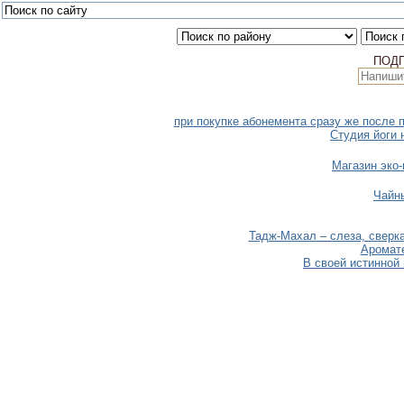
ПОД
при покупке абонемента сразу же после п
Студия йоги 
Магазин эко
Чайн
Тадж-Махал – слеза, сверк
Аромате
В своей истинной