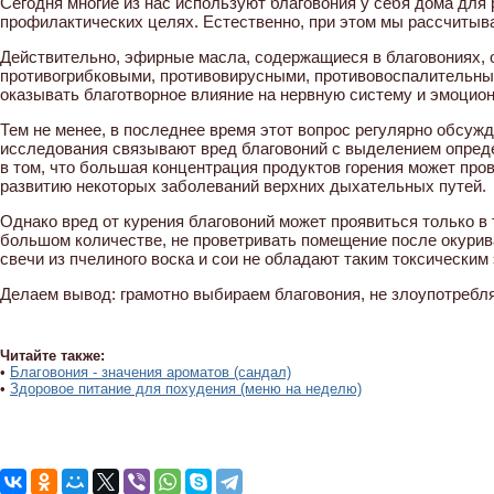
Сегодня многие из нас используют благовония у себя дома для
профилактических целях. Естественно, при этом мы рассчитывае
Действительно, эфирные масла, содержащиеся в благовониях,
противогрибковыми, противовирусными, противовоспалительным
оказывать благотворное влияние на нервную систему и эмоцион
Тем не менее, в последнее время этот вопрос регулярно обсуж
исследования связывают вред благовоний с выделением опреде
в том, что большая концентрация продуктов горения может про
развитию некоторых заболеваний верхних дыхательных путей.
Однако вред от курения благовоний может проявиться только в 
большом количестве, не проветривать помещение после окурив
свечи из пчелиного воска и сои не обладают таким токсически
Делаем вывод: грамотно выбираем благовония, не злоупотребл
Читайте также:
•
Благовония - значения ароматов (сандал)
•
Здоровое питание для похудения (меню на неделю)