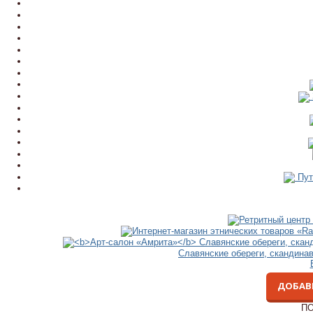
Пут
Славянские обереги, скандина
ДОБАВ
ПО