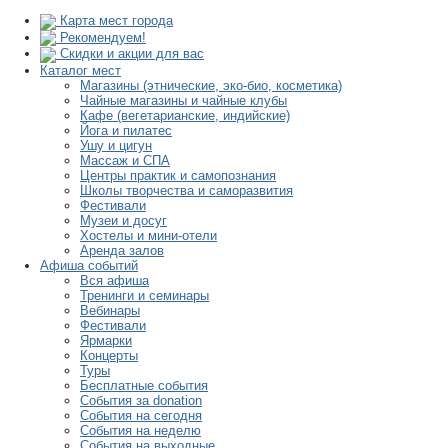
Карта мест города
Рекомендуем!
Скидки и акции для вас
Каталог мест
Магазины (этнические, эко-био, косметика)
Чайные магазины и чайные клубы
Кафе (вегетарианские, индийские)
Йога и пилатес
Ушу и цигун
Массаж и СПА
Центры практик и самопознания
Школы творчества и саморазвития
Фестивали
Музеи и досуг
Хостелы и мини-отели
Аренда залов
Афиша событий
Вся афиша
Тренинги и семинары
Вебинары
Фестивали
Ярмарки
Концерты
Туры
Бесплатные события
События за donation
События на сегодня
События на неделю
События на выходные