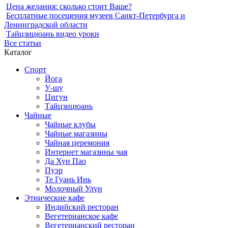
Цена желания: сколько стоит Ваше?
Бесплатные посещения музеев Санкт-Петербурга и
Ленинградской области
Тайцзицюань видео уроки
Все статьи
Каталог
Спорт
Йога
У-шу
Цигун
Тайцзицюань
Чайные
Чайные клубы
Чайные магазины
Чайная церемония
Интернет магазины чая
Да Хун Пао
Пуэр
Те Гуань Инь
Молочный Улун
Этнические кафе
Индийский ресторан
Вегетерианское кафе
Вегетерианский ресторан