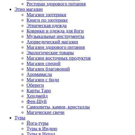
Ресторан здорового питания
Этно магазин
Магазин эзотерики
Книги по эзотерике
Этническая одежда
Коврики и одежда для йоги
Музыкальные инструменты
Аюрведический магазин
Магазин здорового питания
Экологические товары
Магазин восточных продуктов
Магазин специй
Магазин благовоний
Аромамасла
Магазин с биди
Обереги
Карты Таро
Хендмейд
Фен-Шуй
Самоцветы, камни, кристаллы
Магические свечи
Туры
Йога-туры
Туры в Индию
Туры в Непал