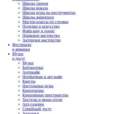
Школы танцев
Школы вокала
Школы игры на инструментах
Школы живописи
Мастер-классы по готовке
Поделки и искусство
Файр-шоу и поинг
Цирковое мастерство
Актерское мастерство
Фестивали
и ярмарки
Музеи
и досуг
Музеи
Библиотеки
Антикафе
Необычные и арт-кафе
Квесты
Настольные игры
Кинотеатры
Креативные пространства
Хостелы и мини-отели
Арт-галереи
Семейный досуг
Зоопарки