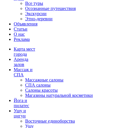
Все туры
Осознанные путешествия
Экскурсии
Этно-деревни
Объявления
Статьи
О нас
Реклама
Карта мест
города
Аренда
залов
Массаж и
СПА
Массажные салоны
СПА салоны
Салоны красоты
Магазины натуральной косметики
Йога и
пилатес
Ушу и
цигун
Восточные единоборства
Ушу