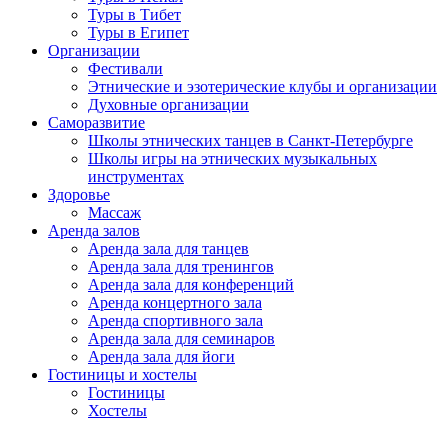
Туры в Тибет
Туры в Египет
Организации
Фестивали
Этнические и эзотерические клубы и организации
Духовные организации
Саморазвитие
Школы этнических танцев в Санкт-Петербурге
Школы игры на этнических музыкальных
инструментах
Здоровье
Массаж
Аренда залов
Аренда зала для танцев
Аренда зала для тренингов
Аренда зала для конференций
Аренда концертного зала
Аренда спортивного зала
Аренда зала для семинаров
Аренда зала для йоги
Гостиницы и хостелы
Гостиницы
Хостелы