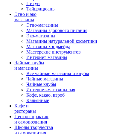
Цигун
Тайцзицюань
Этно и эко
магазины
Этно-магазины
Магазины здорового питания
Эко-магазины
Магазины натуральной косметики
Магазины хэндмейда
Мастерские инструментов
Интернет-магазины
Чайные клубы
и магазины
Все чайные магазины и клубы
Чайные магазины
Чайные клубы
Интернет-магазины чая
Кофе, какао, кэроб
Кальянные
Кафе и
рестораны
Центры практик
и самопознания
Школы творчества
и саморазвития