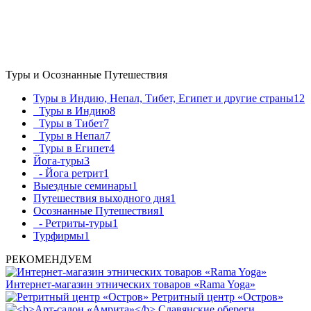
Туры и Осознанные Путешествия
Туры в Индию, Непал, Тибет, Египет и другие страны
12
Туры в Индию
8
Туры в Тибет
7
Туры в Непал
7
Туры в Египет
4
Йога-туры
3
- Йога ретрит
1
Выездные семинары
1
Путешествия выходного дня
1
Осознанные Путешествия
1
- Ретриты-туры
1
Турфирмы
1
РЕКОМЕНДУЕМ
Интернет-магазин этнических товаров «Rama Yoga»
Ретритный центр «Остров»