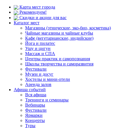
Карта мест города
Рекомендуем!
Скидки и акции для вас
Каталог мест
Магазины (этнические, эко-био, косметика)
Чайные магазины и чайные клубы
Кафе (вегетарианские, индийские)
Йога и пилатес
Ушу и цигун
Массаж и СПА
Центры практик и самопознания
Школы творчества и саморазвития
Фестивали
Музеи и досуг
Хостелы и мини-отели
Аренда залов
Афиша событий
Вся афиша
Тренинги и семинары
Вебинары
Фестивали
Ярмарки
Концерты
Туры