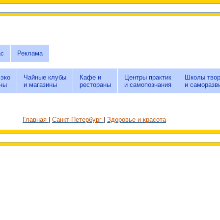
ас
Реклама
 эко
Чайные клубы
Кафе и
Центры практик
Школы твор
ны
и магазины
рестораны
и самопознания
и саморазв
Главная
Санкт-Петербург
Здоровье и красота