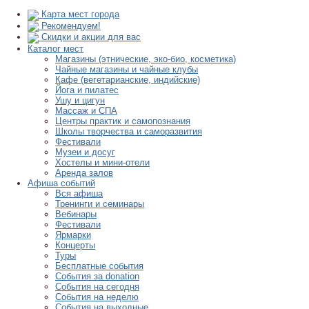
Карта мест города
Рекомендуем!
Скидки и акции для вас
Каталог мест
Магазины (этнические, эко-био, косметика)
Чайные магазины и чайные клубы
Кафе (вегетарианские, индийские)
Йога и пилатес
Ушу и цигун
Массаж и СПА
Центры практик и самопознания
Школы творчества и саморазвития
Фестивали
Музеи и досуг
Хостелы и мини-отели
Аренда залов
Афиша событий
Вся афиша
Тренинги и семинары
Вебинары
Фестивали
Ярмарки
Концерты
Туры
Бесплатные события
События за donation
События на сегодня
События на неделю
События на выходные