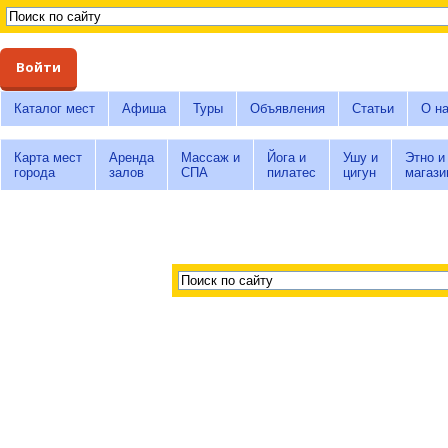
Войти
Каталог мест
Афиша
Туры
Объявления
Статьи
О н
Карта мест
Аренда
Массаж и
Йога и
Ушу и
Этно и
города
залов
СПА
пилатес
цигун
магази