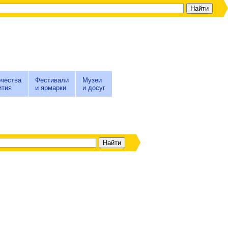
чества
Фестивали
Музеи
ития
и ярмарки
и досуг